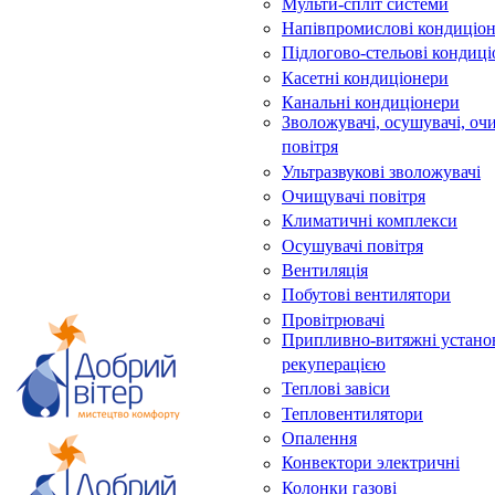
Мульти-спліт системи
Напівпромислові кондиціо
Підлогово-стельові кондиц
Касетні кондиціонери
Канальні кондиціонери
Зволожувачі, осушувачі, оч
повітря
Ультразвукові зволожувачі
Очищувачі повітря
Климатичні комплекси
Осушувачі повітря
Вентиляція
Побутові вентилятори
Провітрювачі
Припливно-витяжні устано
рекуперацією
Теплові завіси
Тепловентилятори
Опалення
Конвектори электричні
Колонки газові