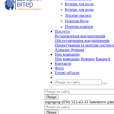
Кулери для води
Кулери для води
Теплові насоси
Повітря-Вода
Повітря-повітря
Послуги
Встановлення кондиціонерів
Обслуговування кондиціонерів
Проектування та монтаж систем в
Алмазне буріння
Про компанію
Про компанію
Новини
Вакансії
Контакти
Фото
Готові об'єкти
segesgesg
(050) 512-43-33
Замовити дзв