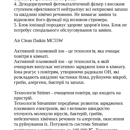
4. Дезодоризуючий фотокаталітичний фільтр з високим
ступенем ефективності нейтралізує всі неприємні запахи
та шкідливі хімічні речовини. Не вимагає заміни та
відновлює його функції під впливом стримера.
5. Блок іонізації породжує здорове здоров'я іона. Блок не
потребує спеціального обслуговування та заміни.
Air Clean Daikin MC55W
Активний плазмовий іон - це технологія, яка очищає
повітря в кімнаті.
Активний плазмовий іон - це технологія, в якій
очищувач випускає негативно заряджені іони в кімнату.
Іона реагує з повітрям, утворюючи радикали ОН, які
розкладають шкідливі частинки білка, руйнуючи мікроб,
гриби, алергени, бактерії та запахи.
Технологія Strimer - очищення повітря, що входить на
пристрій.
Технологія Streammer передбачає розвиток заряджених
плазмових електронів, які з великою швидкістю
оточують молекули вірусів, бактерій, грибів,
небезпечних хімічних речовин та алергенів, окислення
та руйнування їх. Потужність системи Streamer