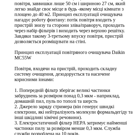
повітря, заввишки лише 50 см і шириною 27 см, який
легко знайде своє місце в будь -якому місці кімнати з
площею до 40 м2. Принцип експлуатації очищувача
нагадує роботу фонтану: потік повітря входить у
пристрій знизу та сторони зліва/праворуч, проходить
через набір фільтрів і виходить через верхню решітку.
Завдяки такому 3-третьому впуску повітря, пристрій
дозволяється розміщувати на стіні.
Принцип експлуатації повітряного очищувача Daikin
MC55W
Повітря, входячи на пристрій, проходить складну
систему очищення, дезодорується та насичене
корисними іонами:
1. Попередній фільтр зберігає великі частинки
забруднень за розміром понад 0,3 мкм - наприклад,
домашній пил, пуль по тополі та шерсть
2. Джерело заряду стримера (він генерує швидкі
електрони, які нейтралізують молекули формальдегіду та
інші шкідливі хімічні речовини).
3. Електростатичний фільтр HEPA затримує найменші
частинки пилу за розміром менше 0,3 мкм. Служба
служби розроблена на 10 років.