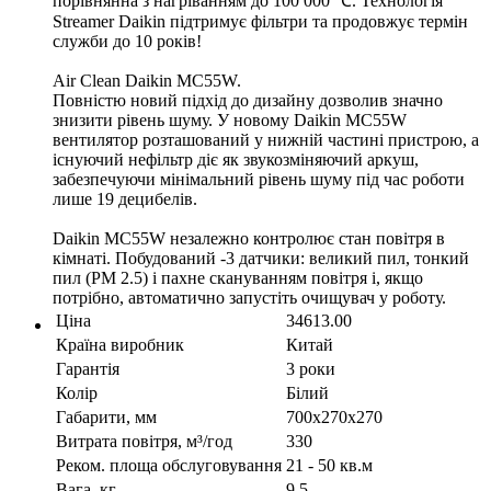
порівнянна з нагріванням до 100 000 ℃. Технологія
Streamer Daikin підтримує фільтри та продовжує термін
служби до 10 років!
Air Clean Daikin MC55W.
Повністю новий підхід до дизайну дозволив значно
знизити рівень шуму. У новому Daikin MC55W
вентилятор розташований у нижній частині пристрою, а
існуючий нефільтр діє як звукозміняючий аркуш,
забезпечуючи мінімальний рівень шуму під час роботи
лише 19 децибелів.
Daikin MC55W незалежно контролює стан повітря в
кімнаті. Побудований -3 датчики: великий пил, тонкий
пил (PM 2.5) і пахне скануванням повітря і, якщо
потрібно, автоматично запустіть очищувач у роботу.
Ціна
34613.00
Країна виробник
Китай
Гарантія
3 роки
Колір
Білий
Габарити, мм
700x270x270
Витрата повітря, м³/год
330
Реком. площа обслуговування
21 - 50 кв.м
Вага, кг
9,5