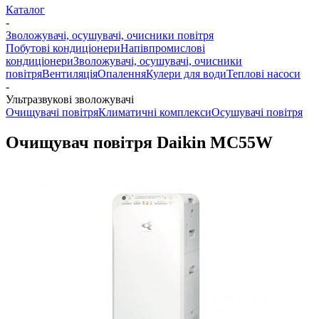
Каталог
-
Зволожувачі, осушувачі, очисники повітря
Побутові кондиціонери
Напівпромислові
кондиціонери
Зволожувачі, осушувачі, очисники
повітря
Вентиляція
Опалення
Кулери для води
Теплові насоси
-
Ультразвукові зволожувачі
Очищувачі повітря
Климатичні комплекси
Осушувачі повітря
Очищувач повітря Daikin MC55W