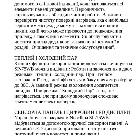
допомогою світлової індикації, коли загоряються всі
елементи панелі управління. Періодичність
спрацьовування - 50 годин чистої роботи. Важливо
перевірити чистоту поверхні нагрівача, яка є найбільш
серйозним місцем, де можуть знаходитися водний
накип, який легко може призвести до пошкодження
приладу, а також інші елементи. Як обслуговувати і
чистити прилад додатково зазначено в інструкції в
розділі "Очищення та технічне обслуговування".
ТЕПЛИЙ І ХОЛОДНИЙ ПАР
З інших функцій використання зволожувача і очищувача
SP-75WB можна виділити: Роботи на зволоження в двох
режимах - теплий і холодний пар. При "теплом
зволоженні" вода дезінфікується в баку шляхом розігріву
до 80С. А заданий режим зволоження досягається
швидше. При режимі "Холодний Пар" - вода не
нагрівається, але при цьому зволожувач споживає
значно менше електроенергії.
СЕНСОРНА ПАНЕЛЬ І ЦИФРОВИЙ LED ДИСПЛЕЙ
Управління зволожувачем Neoclima SP-75WB
відбувається за допомогою зручної сенсорної панелі. А
великий LED дисплей прихованого типу показує
поточний рівень вологості в приміщенні.