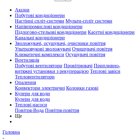
Акции
Побутові кондиціонери
Настінні спліт-системи
Мульти-спліт системи
Напівпромислові кондиціонери
Підлогово-стельові кондиціонери
Касетні кондиціонери
Канальні кондиціонери
Зволожувачі, осушувачі, очисники повітря
Ультразвукові зволожувачі
Очищувачі повітря
Климатичні комплекси
Осушувачі повітря
Вентиляція
Побутові вентилятори
Провітрювачі
Припливно-
витяжні установки з рекуперацією
Теплові завіси
Тепловентилятори
Опалення
Конвектори электричні
Колонки газові
Кулери для води
Кулери для води
Теплові насоси
Повітря-Вода
Повітря-повітря
Ще
Головна
-