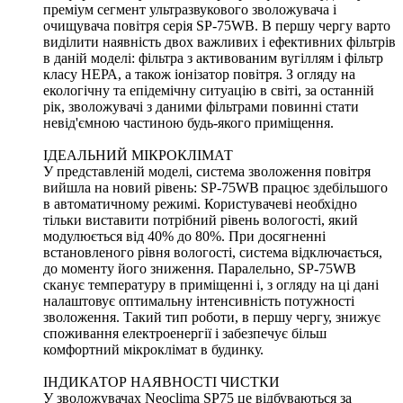
преміум сегмент ультразвукового зволожувача і
очищувача повітря серія SP-75WB. В першу чергу варто
виділити наявність двох важливих і ефективних фільтрів
в даній моделі: фільтра з активованим вугіллям і фільтр
класу НЕРА, а також іонізатор повітря. З огляду на
екологічну та епідемічну ситуацію в світі, за останній
рік, зволожувачі з даними фільтрами повинні стати
невід'ємною частиною будь-якого приміщення.
ІДЕАЛЬНИЙ МІКРОКЛІМАТ
У представленій моделі, система зволоження повітря
вийшла на новий рівень: SP-75WB працює здебільшого
в автоматичному режимі. Користувачеві необхідно
тільки виставити потрібний рівень вологості, який
модулюється від 40% до 80%. При досягненні
встановленого рівня вологості, система відключається,
до моменту його зниження. Паралельно, SP-75WB
сканує температуру в приміщенні і, з огляду на ці дані
налаштовує оптимальну інтенсивність потужності
зволоження. Такий тип роботи, в першу чергу, знижує
споживання електроенергії і забезпечує більш
комфортний мікроклімат в будинку.
ІНДИКАТОР НАЯВНОСТІ ЧИСТКИ
У зволожувачах Neoclima SP75 це відбуваються за