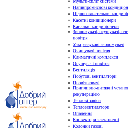
Мульти-спліт системи
Напівпромислові кондиціо
Підлогово-стельові кондиц
Касетні кондиціонери
Канальні кондиціонери
Зволожувачі, осушувачі, оч
повітря
Ультразвукові зволожувачі
Очищувачі повітря
Климатичні комплекси
Осушувачі повітря
Вентиляція
Побутові вентилятори
Провітрювачі
Припливно-витяжні устано
рекуперацією
Теплові завіси
Тепловентилятори
Опалення
Конвектори электричні
Колонки газові