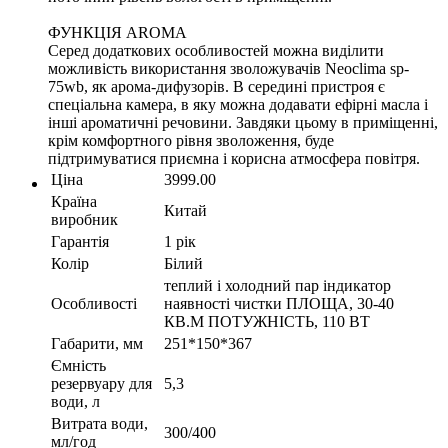
ФУНКЦІЯ AROMA
Серед додаткових особливостей можна виділити
можливість використання зволожувачів Neoclima sp-
75wb, як арома-дифузорів. В середині пристроя є
спеціальна камера, в яку можна додавати ефірні масла і
інші ароматичні речовини. Завдяки цьому в приміщенні,
крім комфортного рівня зволоження, буде
підтримуватися приємна і корисна атмосфера повітря.
Ціна
3999.00
Країна
Китай
виробник
Гарантія
1 рік
Колір
Білий
теплий і холодний пар індикатор
Особливості
наявності чистки ПЛОЩА, 30-40
КВ.М ПОТУЖНІСТЬ, 110 ВТ
Габарити, мм
251*150*367
Ємність
резервуару для
5,3
води, л
Витрата води,
300/400
мл/год