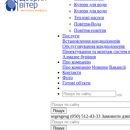
Кулери для води
Кулери для води
Теплові насоси
Повітря-Вода
Повітря-повітря
Послуги
Встановлення кондиціонерів
Обслуговування кондиціонерів
Проектування та монтаж систем в
Алмазне буріння
Про компанію
Про компанію
Новини
Вакансії
Контакти
Фото
Готові об'єкти
segesgesg
(050) 512-43-33
Замовити дзв