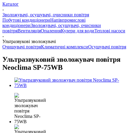
Каталог
-
Зволожувачі, осушувачі, очисники повітря
Побутові кондиціонери
Напівпромислові
кондиціонери
Зволожувачі, осушувачі, очисники
повітря
Вентиляція
Опалення
Кулери для води
Теплові насоси
-
Ультразвукові зволожувачі
Очищувачі повітря
Климатичні комплекси
Осушувачі повітря
Ультразвуковий зволожувач повітря
Neoclima SP-75WB