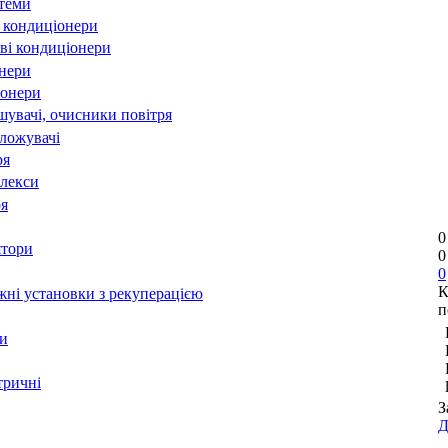
стеми
 кондиціонери
ві кондиціонери
онери
іонери
шувачі, очисники повітря
оложувачі
ря
лекси
ря
0
ятори
0
0
К
ні установки з рекуперацією
п
и
тричні
З
Д