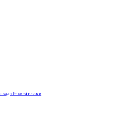
я води
Теплові насоси