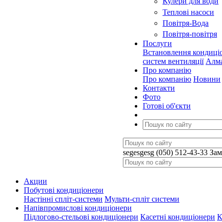
Кулери для води
Теплові насоси
Повітря-Вода
Повітря-повітря
Послуги
Встановлення кондиці
систем вентиляції
Алма
Про компанію
Про компанію
Новини
Контакти
Фото
Готові об'єкти
segesgesg
(050) 512-43-33
Зам
Акции
Побутові кондиціонери
Настінні спліт-системи
Мульти-спліт системи
Напівпромислові кондиціонери
Підлогово-стельові кондиціонери
Касетні кондиціонери
К