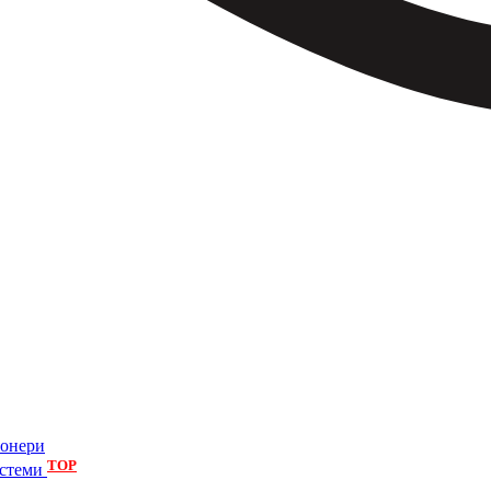
іонери
TOP
истеми