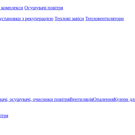
 комплекси
Осушувачі повітря
установки з рекуперацією
Теплові завіси
Тепловентилятори
ачі, осушувачі, очисники повітря
Вентиляція
Опалення
Кулери дл
ітря