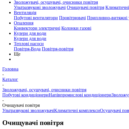
Зволожувачі, осушувачі, очисники повітря
Ультразвукові зволожувачі
Очищувачі повітря
Климатичні
Вентиляція
Побутові вентилятори
Провітрювачі
Припливно-витяжні 
Опалення
Конвектори электричні
Колонки газові
Кулери для води
Кулери для води
Теплові насоси
Повітря-Вода
Повітря-повітря
Ще
Головна
-
Каталог
-
Зволожувачі, осушувачі, очисники повітря
Побутові кондиціонери
Напівпромислові кондиціонери
Зволожув
-
Очищувачі повітря
Ультразвукові зволожувачі
Климатичні комплекси
Осушувачі пов
Очищувачі повітря