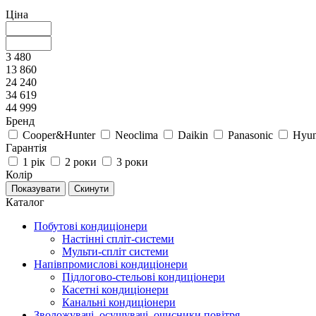
Ціна
3 480
13 860
24 240
34 619
44 999
Бренд
Cooper&Hunter
Neoclima
Daikin
Panasonic
Hyun
Гарантія
1 рік
2 роки
3 роки
Колір
Каталог
Побутові кондиціонери
Настінні спліт-системи
Мульти-спліт системи
Напівпромислові кондиціонери
Підлогово-стельові кондиціонери
Касетні кондиціонери
Канальні кондиціонери
Зволожувачі, осушувачі, очисники повітря