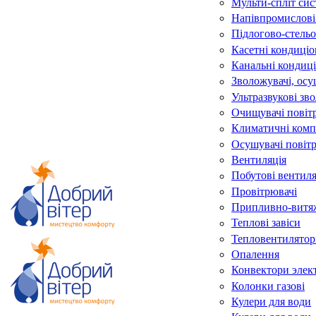
Мульти-спліт си
Напівпромислові
Підлогово-стельо
Касетні кондиці
Канальні кондиц
Зволожувачі, осу
Ультразвукові зв
Очищувачі повіт
Климатичні комп
Осушувачі повіт
Вентиляція
Побутові вентил
Провітрювачі
Припливно-витяж
Теплові завіси
Тепловентилятор
Опалення
Конвектори элек
Колонки газові
Кулери для води