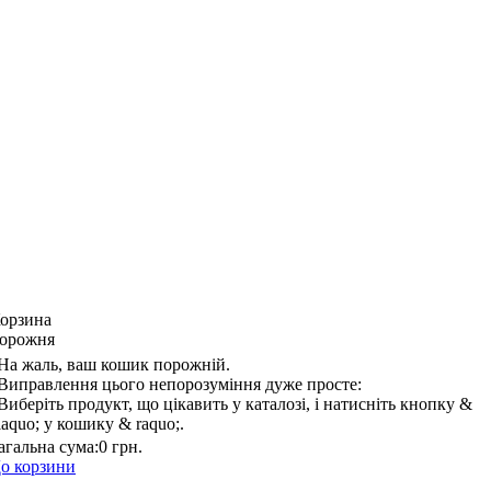
орзина
орожня
На жаль, ваш кошик порожній.
Виправлення цього непорозуміння дуже просте:
Виберіть продукт, що цікавить у каталозі, і натисніть кнопку &
laquo; у кошику & raquo;.
агальна сума:
0 грн.
о корзини