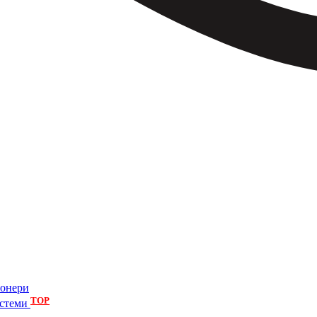
іонери
TOP
истеми