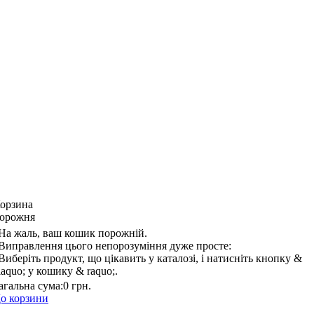
орзина
орожня
На жаль, ваш кошик порожній.
Виправлення цього непорозуміння дуже просте:
Виберіть продукт, що цікавить у каталозі, і натисніть кнопку &
laquo; у кошику & raquo;.
агальна сума:
0 грн.
о корзини