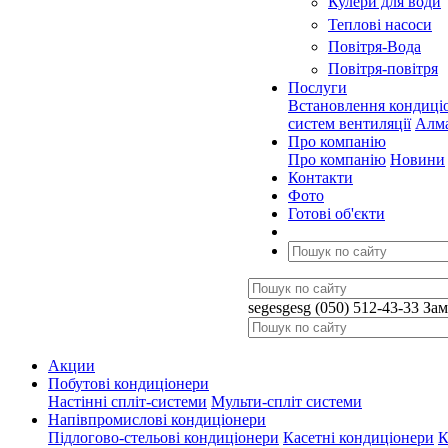
Кулери для води
Теплові насоси
Повітря-Вода
Повітря-повітря
Послуги
Встановлення кондиці
систем вентиляції
Алма
Про компанію
Про компанію
Новини
Контакти
Фото
Готові об'єкти
segesgesg
(050) 512-43-33
Зам
Акции
Побутові кондиціонери
Настінні спліт-системи
Мульти-спліт системи
Напівпромислові кондиціонери
Підлогово-стельові кондиціонери
Касетні кондиціонери
К