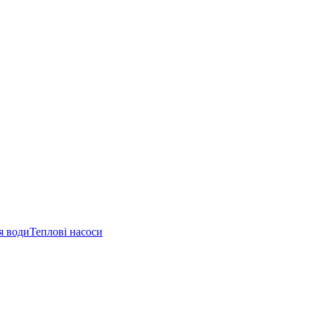
я води
Теплові насоси