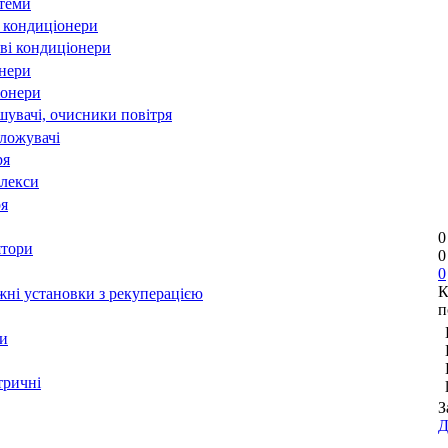
стеми
 кондиціонери
ві кондиціонери
онери
іонери
шувачі, очисники повітря
оложувачі
ря
лекси
ря
0
ятори
0
0
К
ні установки з рекуперацією
п
и
тричні
З
Д