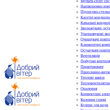
Мульти-спліт си
Напівпромислові
Підлогово-стельо
Касетні кондиці
Канальні кондиц
Зволожувачі, осу
Ультразвукові зв
Очищувачі повіт
Климатичні комп
Осушувачі повіт
Вентиляція
Побутові вентил
Провітрювачі
Припливно-витяж
Теплові завіси
Тепловентилятор
Опалення
Конвектори элек
Колонки газові
Кулери для води