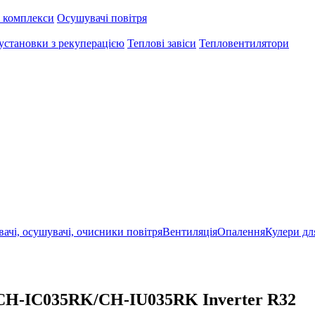
 комплекси
Осушувачі повітря
установки з рекуперацією
Теплові завіси
Тепловентилятори
ачі, осушувачі, очисники повітря
Вентиляція
Опалення
Кулери дл
CH-IC035RK/CH-IU035RK Inverter R32