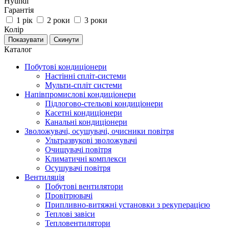
Hyundi
Гарантія
1 рік
2 роки
3 роки
Колір
Каталог
Побутові кондиціонери
Настінні спліт-системи
Мульти-спліт системи
Напівпромислові кондиціонери
Підлогово-стельові кондиціонери
Касетні кондиціонери
Канальні кондиціонери
Зволожувачі, осушувачі, очисники повітря
Ультразвукові зволожувачі
Очищувачі повітря
Климатичні комплекси
Осушувачі повітря
Вентиляція
Побутові вентилятори
Провітрювачі
Припливно-витяжні установки з рекуперацією
Теплові завіси
Тепловентилятори