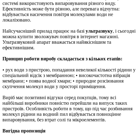
системі використовують випаровування різного виду.
Ефективність може бути різною, але перевага відчутна:
відбувається насичення повітря молекулами води не
локалізовано.
Найсучасніший прилад працює на базі
ультразвуку
, і сьогодні
можна купити зволожувач повітря в інтернет магазині.
Ультразвуковий апарат вважається найякіснішим та
ефективнішим.
Принцип роботи виробу складається з кількох етапів:
• рух води з пристрою, попадання невеликої кількості рідини у
спеціальний відсік з мембранною; • високочастотна вібрація
мембрани; • поява водної хмари; • природне розсіювання
скупчення молекул води у просторі приміщення.
Виріб має позитивні відгуки серед покупців, тому всі
найбільші виробники повністю перейшли на випуск таких
пристроїв. Особливість роботи в тому, що під час розбивання
молекул рідини на водний пил відбувається повноцінне
випаровування, без втрат солі та мікроелементів.
Вигідна пропозиція