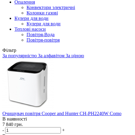
Опалення
Конвектори электричні
Колонки газові
Кулери для води
Кулери для води
Теплові насоси
Повітря-Вода
Повітря-повітря
Фільтр
За популярністю
За алфавітом
За ціною
Очищувач повітря Cooper and Hunter CH-PH2240W Como
В наявності
7 840
грн.
-
+