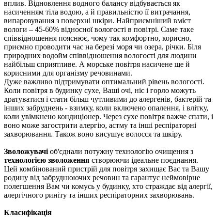
вплив. Відновлення водного балансу відбувається як
насиченням тіла водою, а й правильністю її витрачання,
випаровування з поверхні шкіри. Найприємніший вміст
вологи – 45-60% відносної вологості в повітрі. Саме таке
співвідношення пояснює, чому так комфортно, корисно,
приємно проводити час на березі моря чи озера, річки. Біля
природних водойм співвідношення вологості для людини
найбільш сприятливе. А морське повітря насичене ще й
корисними для організму речовинами.
Дуже важливо підтримувати оптимальний рівень вологості.
Коли повітря в будинку сухе, Ваші очі, ніс і горло можуть
дратуватися і стати більш чутливими до алергенів, бактерій та
інших забруднень - взимку, коли включено опалення, і влітку,
коли увімкнено кондиціонер. Через сухе повітря важче спати, і
воно може загострити алергію, астму та інші респіраторні
захворювання. Також воно висушує волосся та шкіру.
Зволожувачі
об'єднали потужну технологію очищення з
технологією зволоження
створюючи ідеальне поєднання.
Цей комбінований пристрій для повітря захищає Вас та Вашу
родину від забруднюючих речовин та гарантує неймовірне
полегшення Вам чи комусь у будинку, хто страждає від алергії,
алергічного риніту та інших респіраторних захворювань.
Класифікація