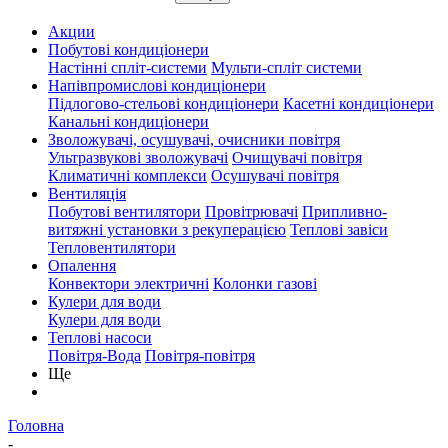
Акции
Побутові кондиціонери
Настінні спліт-системи
Мульти-спліт системи
Напівпромислові кондиціонери
Підлогово-стельові кондиціонери
Касетні кондиціонери
Канальні кондиціонери
Зволожувачі, осушувачі, очисники повітря
Ультразвукові зволожувачі
Очищувачі повітря
Климатичні комплекси
Осушувачі повітря
Вентиляція
Побутові вентилятори
Провітрювачі
Припливно-
витяжні установки з рекуперацією
Теплові завіси
Тепловентилятори
Опалення
Конвектори электричні
Колонки газові
Кулери для води
Кулери для води
Теплові насоси
Повітря-Вода
Повітря-повітря
Ще
Головна
-