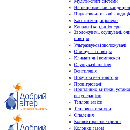
Мульти-спліт системи
Напівпромислові кондиціо
Підлогово-стельові кондиц
Касетні кондиціонери
Канальні кондиціонери
Зволожувачі, осушувачі, оч
повітря
Ультразвукові зволожувачі
Очищувачі повітря
Климатичні комплекси
Осушувачі повітря
Вентиляція
Побутові вентилятори
Провітрювачі
Припливно-витяжні устано
рекуперацією
Теплові завіси
Тепловентилятори
Опалення
Конвектори электричні
Колонки газові