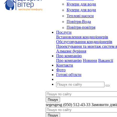
Кулери для води
Кулери для води
Теплові насоси
Повітря-Вода
Повітря-повітря
Послуги
Встановлення кондиціонерів
Обслуговування кондиціонерів
Проектування та монтаж систем в
Алмазне буріння
Про компанію
Про компанію
Новини
Вакансії
Контакти
Фото
Готові об'єкти
segesgesg
(050) 512-43-33
Замовити дзв