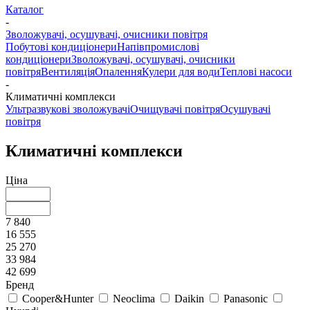
Каталог
-
Зволожувачі, осушувачі, очисники повітря
Побутові кондиціонери
Напівпромислові
кондиціонери
Зволожувачі, осушувачі, очисники
повітря
Вентиляція
Опалення
Кулери для води
Теплові насоси
-
Климатичні комплекси
Ультразвукові зволожувачі
Очищувачі повітря
Осушувачі
повітря
Климатичні комплекси
Ціна
7 840
16 555
25 270
33 984
42 699
Бренд
Cooper&Hunter
Neoclima
Daikin
Panasonic