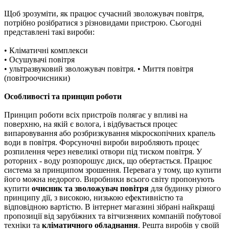
Щоб зрозуміти, як працює сучасний зволожувач повітря,
потрібно розібратися з різновидами пристрою. Сьогодні
представлені такі вироби:
• Кліматичні комплекси
• Осушувачі повітря
• ультразвуковий зволожувач повітря. • Миття повітря
(повітроочисники)
Особливості та принцип роботи
Принцип роботи всіх пристроїв полягає у впливі на
поверхню, на якій є волога, і відбувається процес
випаровування або розбризкування мікроскопічних крапель
води в повітря. Форсуночні вироби виробляють процес
розпилення через невеликі отвори під тиском повітря. У
роторних - воду розпорошує диск, що обертається. Працює
система за принципом зрошення. Перевага у тому, що купити
його можна недорого. Виробники всього світу пропонують
купити
очисник та зволожувач повітря
для будинку різного
принципу дії, з високою, низькою ефективністю та
відповідною вартістю. В інтернет магазині зібрані найкращі
пропозиції від зарубіжних та вітчизняних компаній побутової
техніки та
кліматичного обладнання
. Решта виробів у своїй