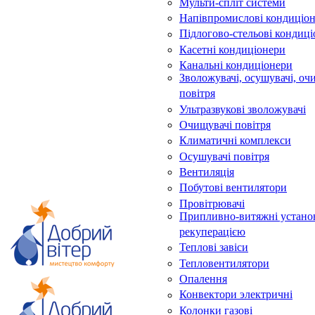
Мульти-спліт системи
Напівпромислові кондиціо
Підлогово-стельові кондиц
Касетні кондиціонери
Канальні кондиціонери
Зволожувачі, осушувачі, оч
повітря
Ультразвукові зволожувачі
Очищувачі повітря
Климатичні комплекси
Осушувачі повітря
Вентиляція
Побутові вентилятори
Провітрювачі
Припливно-витяжні устано
рекуперацією
Теплові завіси
Тепловентилятори
Опалення
Конвектори электричні
Колонки газові