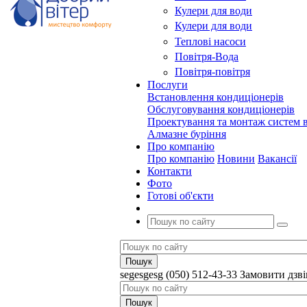
Кулери для води
Кулери для води
Теплові насоси
Повітря-Вода
Повітря-повітря
Послуги
Встановлення кондиціонерів
Обслуговування кондиціонерів
Проектування та монтаж систем в
Алмазне буріння
Про компанію
Про компанію
Новини
Вакансії
Контакти
Фото
Готові об'єкти
segesgesg
(050) 512-43-33
Замовити дзв