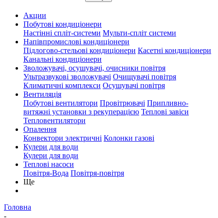
Акции
Побутові кондиціонери
Настінні спліт-системи
Мульти-спліт системи
Напівпромислові кондиціонери
Підлогово-стельові кондиціонери
Касетні кондиціонери
Канальні кондиціонери
Зволожувачі, осушувачі, очисники повітря
Ультразвукові зволожувачі
Очищувачі повітря
Климатичні комплекси
Осушувачі повітря
Вентиляція
Побутові вентилятори
Провітрювачі
Припливно-
витяжні установки з рекуперацією
Теплові завіси
Тепловентилятори
Опалення
Конвектори электричні
Колонки газові
Кулери для води
Кулери для води
Теплові насоси
Повітря-Вода
Повітря-повітря
Ще
Головна
-