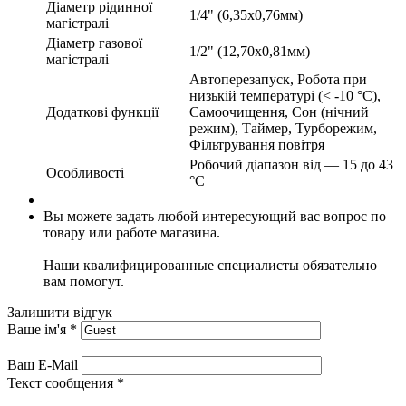
Діаметр рідинної
1/4" (6,35х0,76мм)
магістралі
Діаметр газової
1/2" (12,70х0,81мм)
магістралі
Автоперезапуск, Робота при
низькій температурі (< -10 °C),
Додаткові функції
Самоочищення, Сон (нічний
режим), Таймер, Турборежим,
Фільтрування повітря
Робочий діапазон від — 15 до 43
Особливості
°C
Вы можете задать любой интересующий вас вопрос по
товару или работе магазина.
Наши квалифицированные специалисты обязательно
вам помогут.
Залишити відгук
Ваше ім'я
*
Ваш E-Mail
Текст сообщения
*