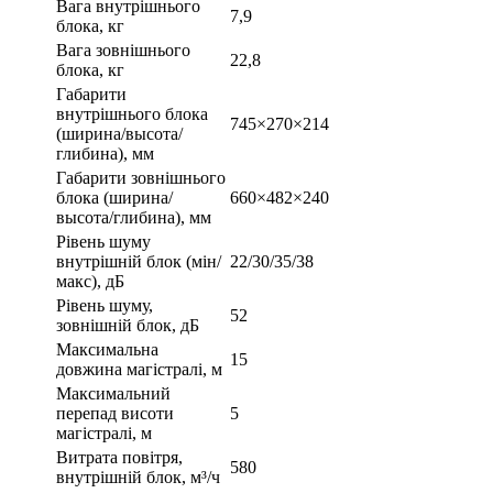
Вага внутрішнього
7,9
блока, кг
Вага зовнішнього
22,8
блока, кг
Габарити
внутрішнього блока
745×270×214
(ширина/высота/
глибина), мм
Габарити зовнішнього
блока (ширина/
660×482×240
высота/глибина), мм
Рівень шуму
внутрішній блок (мін/
22/30/35/38
макс), дБ
Рівень шуму,
52
зовнішній блок, дБ
Максимальна
15
довжина магістралі, м
Максимальний
перепад висоти
5
магістралі, м
Витрата повітря,
580
внутрішній блок, м³/ч