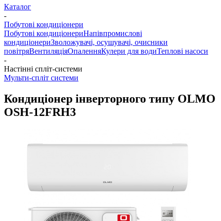
Каталог
-
Побутові кондиціонери
Побутові кондиціонери
Напівпромислові
кондиціонери
Зволожувачі, осушувачі, очисники
повітря
Вентиляція
Опалення
Кулери для води
Теплові насоси
-
Настінні спліт-системи
Мульти-спліт системи
Кондиціонер інверторного типу OLMO
OSH-12FRH3