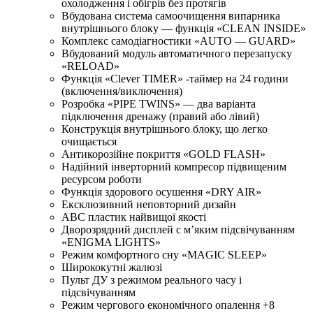
охолодження і обігрів без протягів
Вбудована система самоочищення випарника
внутрішнього блоку — функція «CLEAN INSIDE»
Комплекс самодіагностики «AUTO — GUARD»
Вбудований модуль автоматичного перезапуску
«RELOAD»
Функція «Сlever TIMER» -таймер на 24 години
(включення/виключення)
Розробка «PIPE TWINS» — два варіанта
підключення дренажу (правий або лівий)
Конструкція внутрішнього блоку, що легко
очищається
Антикорозійне покриття «GOLD FLASH»
Надійний інверторний компресор підвищеним
ресурсом роботи
Функція здорового осушення «DRY AIR»
Ексклюзивний неповторний дизайн
ABC пластик найвищої якості
Дворозрядний дисплей c м’яким підсвічуванням
«ENIGMA LIGHTS»
Режим комфортного сну «MAGIC SLEEP»
Ширококутні жалюзі
Пульт ДУ з режимом реального часу і
підсвічуванням
Режим чергового економічного опалення +8