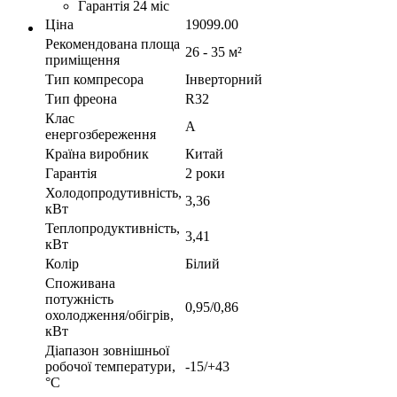
Гарантія 24 міс
Ціна
19099.00
Рекомендована площа
26 - 35 м²
приміщення
Тип компресора
Інверторний
Тип фреона
R32
Клас
A
енергозбереження
Країна виробник
Китай
Гарантія
2 роки
Холодопродутивність,
3,36
кВт
Теплопродуктивність,
3,41
кВт
Колір
Білий
Споживана
потужність
0,95/0,86
охолодження/обігрів,
кВт
Діапазон зовнішньої
робочої температури,
-15/+43
°С