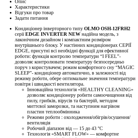
Опис
Характеристики
Відгуки про товар
Задати питання
Кондиціонер інверторного типу
OLMO OSH-12FRH2
серії
EDGE INVERTER NEW
надійна модель, з
лаконічним дизайном і компактним розміром
внутрішнього блоку. У настінних кондиціонерах СЕРІЇ
EDGE, присутні всі необхідні функції для ефективної
роботи: функція контролю температури “I FEEL”-
дозволяє контролювати температуру безпосередньо
поруч з користувачем; режим комфортного сну “MAGIC
SLEEP”- кондиціонер автоматично, в залежності від
режиму роботи, обере оптимальне значення температури
повітря і швидкості вентилятора.
Інноваційна технологія «HEALTHY CLEANING»
дозволяє кондиціонеру робити самоочищення від
пилу, грибків, вірусів та бактерій, методом
миттєвої заморозки, та наступним нагрівом
пластин теплообмінника
Режими роботи : охолодження/обігрів/осушення/
вентиляція
Робочий діапазон від — 15 до 43 °C
Технологія «SMART FLOW» — комфортне