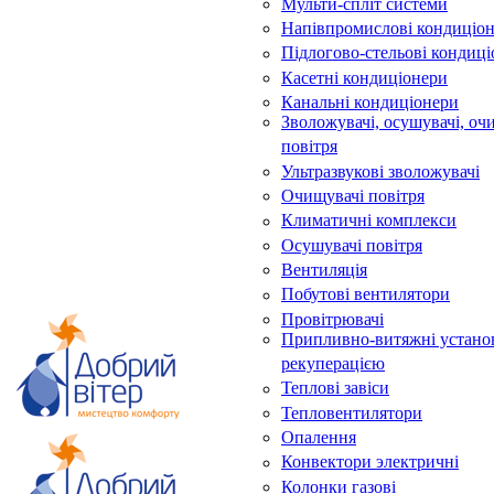
Мульти-спліт системи
Напівпромислові кондиціо
Підлогово-стельові кондиц
Касетні кондиціонери
Канальні кондиціонери
Зволожувачі, осушувачі, оч
повітря
Ультразвукові зволожувачі
Очищувачі повітря
Климатичні комплекси
Осушувачі повітря
Вентиляція
Побутові вентилятори
Провітрювачі
Припливно-витяжні устано
рекуперацією
Теплові завіси
Тепловентилятори
Опалення
Конвектори электричні
Колонки газові