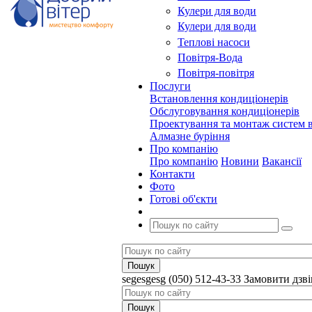
Кулери для води
Кулери для води
Теплові насоси
Повітря-Вода
Повітря-повітря
Послуги
Встановлення кондиціонерів
Обслуговування кондиціонерів
Проектування та монтаж систем в
Алмазне буріння
Про компанію
Про компанію
Новини
Вакансії
Контакти
Фото
Готові об'єкти
segesgesg
(050) 512-43-33
Замовити дзв