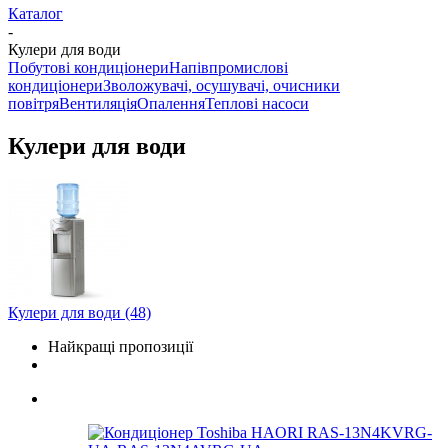
Каталог
-
Кулери для води
Побутові кондиціонери
Напівпромислові
кондиціонери
Зволожувачі, осушувачі, очисники
повітря
Вентиляція
Опалення
Теплові насоси
Кулери для води
Кулери для води
(48)
Найкращі пропозиції