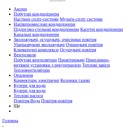
Акции
Побутові кондиціонери
Настінні спліт-системи
Мульти-спліт системи
Напівпромислові кондиціонери
Підлогово-стельові кондиціонери
Касетні кондиціонери
Канальні кондиціонери
Зволожувачі, осушувачі, очисники повітря
Ультразвукові зволожувачі
Очищувачі повітря
Климатичні комплекси
Осушувачі повітря
Вентиляція
Побутові вентилятори
Провітрювачі
Припливно-
витяжні установки з рекуперацією
Теплові завіси
Тепловентилятори
Опалення
Конвектори электричні
Колонки газові
Кулери для води
Кулери для води
Теплові насоси
Повітря-Вода
Повітря-повітря
Ще
Головна
-