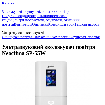
Каталог
-
Зволожувачі, осушувачі, очисники повітря
Побутові кондиціонери
Напівпромислові
кондиціонери
Зволожувачі, осушувачі, очисники
повітря
Вентиляція
Опалення
Кулери для води
Теплові насоси
-
Ультразвукові зволожувачі
Очищувачі повітря
Климатичні комплекси
Осушувачі повітря
Ультразвуковий зволожувач повітря
Neoclima SP-55W