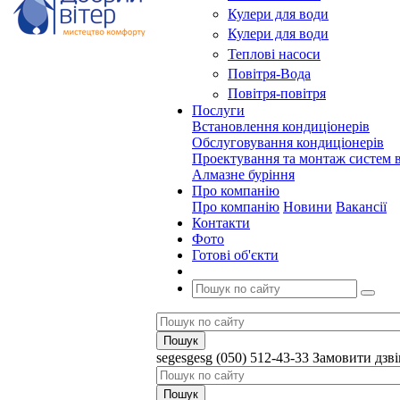
Кулери для води
Кулери для води
Теплові насоси
Повітря-Вода
Повітря-повітря
Послуги
Встановлення кондиціонерів
Обслуговування кондиціонерів
Проектування та монтаж систем в
Алмазне буріння
Про компанію
Про компанію
Новини
Вакансії
Контакти
Фото
Готові об'єкти
segesgesg
(050) 512-43-33
Замовити дзв