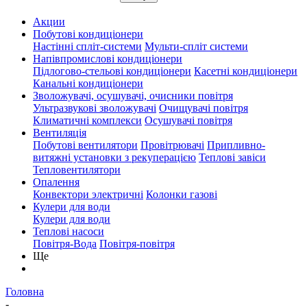
Акции
Побутові кондиціонери
Настінні спліт-системи
Мульти-спліт системи
Напівпромислові кондиціонери
Підлогово-стельові кондиціонери
Касетні кондиціонери
Канальні кондиціонери
Зволожувачі, осушувачі, очисники повітря
Ультразвукові зволожувачі
Очищувачі повітря
Климатичні комплекси
Осушувачі повітря
Вентиляція
Побутові вентилятори
Провітрювачі
Припливно-
витяжні установки з рекуперацією
Теплові завіси
Тепловентилятори
Опалення
Конвектори электричні
Колонки газові
Кулери для води
Кулери для води
Теплові насоси
Повітря-Вода
Повітря-повітря
Ще
Головна
-