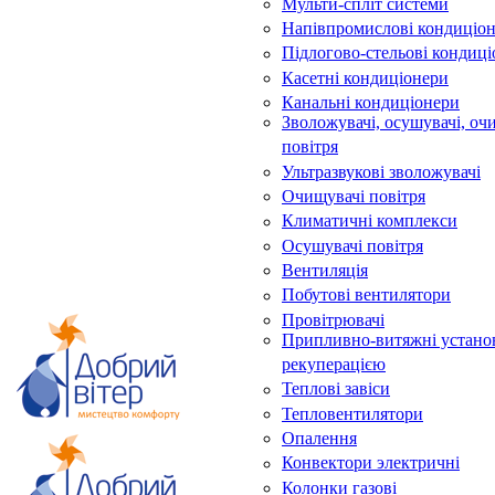
Мульти-спліт системи
Напівпромислові кондиціо
Підлогово-стельові кондиц
Касетні кондиціонери
Канальні кондиціонери
Зволожувачі, осушувачі, оч
повітря
Ультразвукові зволожувачі
Очищувачі повітря
Климатичні комплекси
Осушувачі повітря
Вентиляція
Побутові вентилятори
Провітрювачі
Припливно-витяжні устано
рекуперацією
Теплові завіси
Тепловентилятори
Опалення
Конвектори электричні
Колонки газові