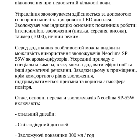
відключення при недостатній кількості води.
Управління зволожувачем здійснюється за допомогою
сенсорної панелі та цифрового LED дисплея.
Зволожувач має індикацію основних показників роботи:
інтенсивність зволоження (низька, середня, висока),
таймер (10:00), нічний режим.
Серед додаткових особливостей можна виділити
можливість використання зволожувачів Neoclima SP-
55W як арома-дифузорів. Усередині приладу є
спеціальна камера, в яку можна додавати ефірні олії та
інші ароматичні речовини. Завдяки цьому в приміщенні,
крім комфортного рівня зволоження,
підтримуватиметься приємна та корисна атмосфера
повітря.
Отже, основні переваги зволожувачів Neoclima SP-55W
включають:
- стильний дизайн;
- Світлодіодний дисплей
- Зволожуючі показники 300 мл / год