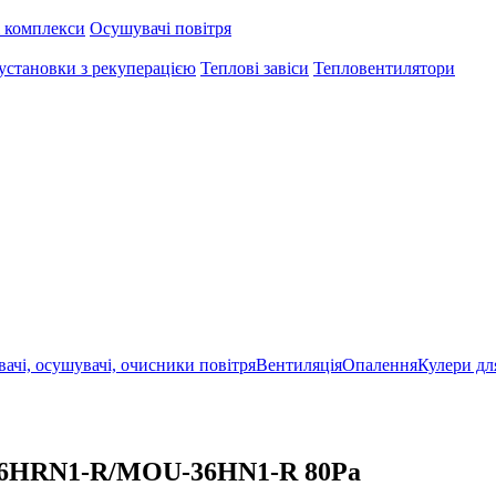
 комплекси
Осушувачі повітря
установки з рекуперацією
Теплові завіси
Тепловентилятори
ачі, осушувачі, очисники повітря
Вентиляція
Опалення
Кулери дл
36HRN1-R/MOU-36HN1-R 80Pа