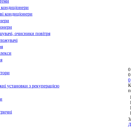
стеми
 кондиціонери
ві кондиціонери
онери
іонери
шувачі, очисники повітря
оложувачі
ря
лекси
ря
0
ятори
0
0
К
ні установки з рекуперацією
п
и
тричні
З
Д