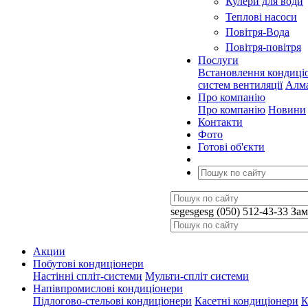
Кулери для води
Теплові насоси
Повітря-Вода
Повітря-повітря
Послуги
Встановлення кондиці
систем вентиляції
Алма
Про компанію
Про компанію
Новини
Контакти
Фото
Готові об'єкти
segesgesg
(050) 512-43-33
Зам
Акции
Побутові кондиціонери
Настінні спліт-системи
Мульти-спліт системи
Напівпромислові кондиціонери
Підлогово-стельові кондиціонери
Касетні кондиціонери
К