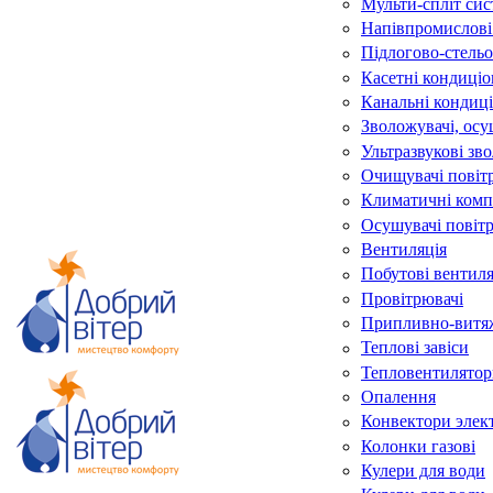
Мульти-спліт си
Напівпромислові
Підлогово-стельо
Касетні кондиці
Канальні кондиц
Зволожувачі, осу
Ультразвукові зв
Очищувачі повіт
Климатичні комп
Осушувачі повіт
Вентиляція
Побутові вентил
Провітрювачі
Припливно-витяж
Теплові завіси
Тепловентилятор
Опалення
Конвектори элек
Колонки газові
Кулери для води