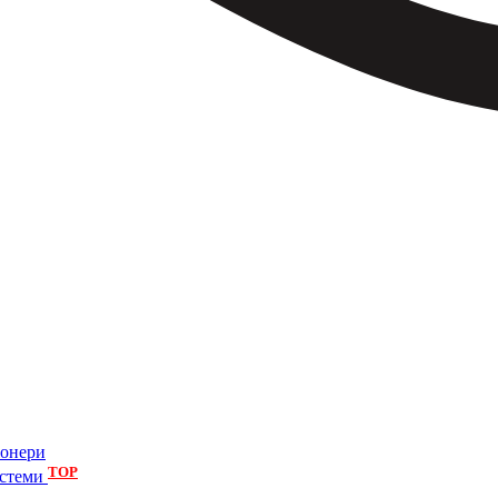
іонери
TOP
истеми