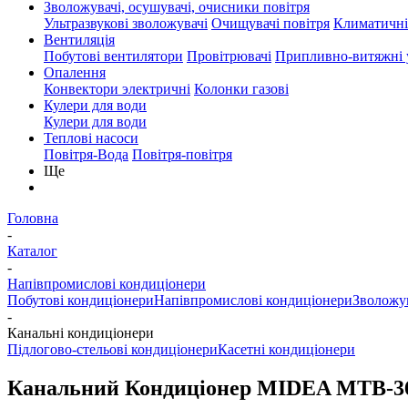
Зволожувачі, осушувачі, очисники повітря
Ультразвукові зволожувачі
Очищувачі повітря
Климатичні
Вентиляція
Побутові вентилятори
Провітрювачі
Припливно-витяжні 
Опалення
Конвектори электричні
Колонки газові
Кулери для води
Кулери для води
Теплові насоси
Повітря-Вода
Повітря-повітря
Ще
Головна
-
Каталог
-
Напівпромислові кондиціонери
Побутові кондиціонери
Напівпромислові кондиціонери
Зволожув
-
Канальні кондиціонери
Підлогово-стельові кондиціонери
Касетні кондиціонери
Канальний Кондиціонер MIDEA MTB-