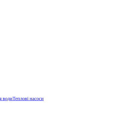
я води
Теплові насоси