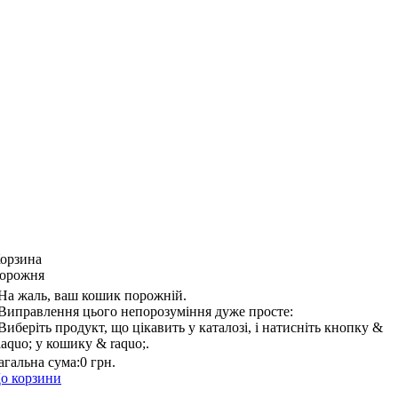
орзина
орожня
На жаль, ваш кошик порожній.
Виправлення цього непорозуміння дуже просте:
Виберіть продукт, що цікавить у каталозі, і натисніть кнопку &
laquo; у кошику & raquo;.
агальна сума:
0 грн.
о корзини