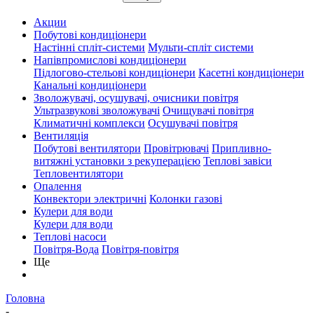
Акции
Побутові кондиціонери
Настінні спліт-системи
Мульти-спліт системи
Напівпромислові кондиціонери
Підлогово-стельові кондиціонери
Касетні кондиціонери
Канальні кондиціонери
Зволожувачі, осушувачі, очисники повітря
Ультразвукові зволожувачі
Очищувачі повітря
Климатичні комплекси
Осушувачі повітря
Вентиляція
Побутові вентилятори
Провітрювачі
Припливно-
витяжні установки з рекуперацією
Теплові завіси
Тепловентилятори
Опалення
Конвектори электричні
Колонки газові
Кулери для води
Кулери для води
Теплові насоси
Повітря-Вода
Повітря-повітря
Ще
Головна
-