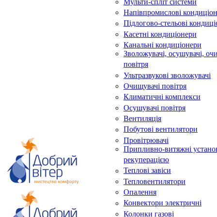
Мульти-спліт системи
Напівпромислові кондиціо
Підлогово-стельові кондиц
Касетні кондиціонери
Канальні кондиціонери
Зволожувачі, осушувачі, оч
повітря
Ультразвукові зволожувачі
Очищувачі повітря
Климатичні комплекси
Осушувачі повітря
Вентиляція
Побутові вентилятори
Провітрювачі
Припливно-витяжні устано
рекуперацією
Теплові завіси
Тепловентилятори
Опалення
Конвектори электричні
Колонки газові