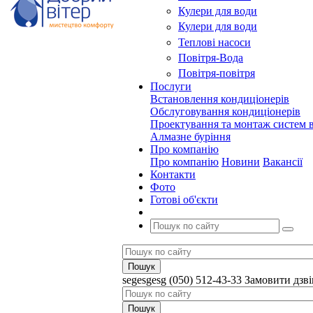
Кулери для води
Кулери для води
Теплові насоси
Повітря-Вода
Повітря-повітря
Послуги
Встановлення кондиціонерів
Обслуговування кондиціонерів
Проектування та монтаж систем в
Алмазне буріння
Про компанію
Про компанію
Новини
Вакансії
Контакти
Фото
Готові об'єкти
segesgesg
(050) 512-43-33
Замовити дзв