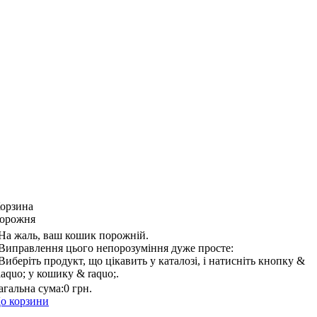
орзина
орожня
На жаль, ваш кошик порожній.
Виправлення цього непорозуміння дуже просте:
Виберіть продукт, що цікавить у каталозі, і натисніть кнопку &
laquo; у кошику & raquo;.
агальна сума:
0 грн.
о корзини