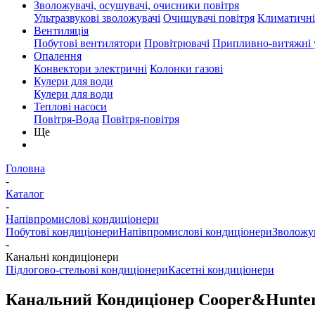
Зволожувачі, осушувачі, очисники повітря
Ультразвукові зволожувачі
Очищувачі повітря
Климатичні
Вентиляція
Побутові вентилятори
Провітрювачі
Припливно-витяжні 
Опалення
Конвектори электричні
Колонки газові
Кулери для води
Кулери для води
Теплові насоси
Повітря-Вода
Повітря-повітря
Ще
Головна
-
Каталог
-
Напівпромислові кондиціонери
Побутові кондиціонери
Напівпромислові кондиціонери
Зволожув
-
Канальні кондиціонери
Підлогово-стельові кондиціонери
Касетні кондиціонери
Канальний Кондиціонер Cooper&Hunt