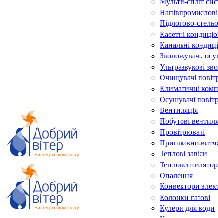
Мульти-спліт си
Напівпромислові
Підлогово-стельо
Касетні кондиці
Канальні кондиц
Зволожувачі, осу
Ультразвукові зв
Очищувачі повіт
Климатичні комп
Осушувачі повіт
Вентиляція
Побутові вентил
Провітрювачі
Припливно-витяж
Теплові завіси
Тепловентилятор
Опалення
Конвектори элек
Колонки газові
Кулери для води