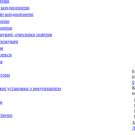
стеми
 кондиціонери
ві кондиціонери
онери
іонери
шувачі, очисники повітря
оложувачі
ря
лекси
ря
0
ятори
0
0
К
ні установки з рекуперацією
п
и
тричні
З
Д