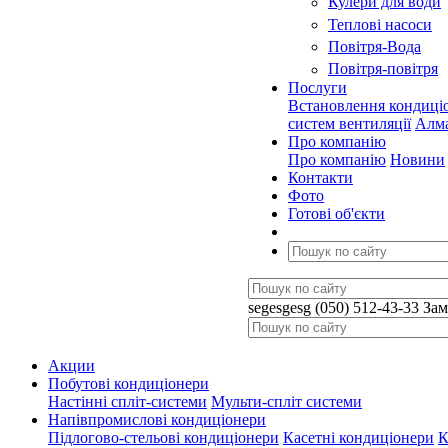
Кулери для води
Теплові насоси
Повітря-Вода
Повітря-повітря
Послуги
Встановлення кондиці
систем вентиляції
Алма
Про компанію
Про компанію
Новини
Контакти
Фото
Готові об'єкти
segesgesg
(050) 512-43-33
Зам
Акции
Побутові кондиціонери
Настінні спліт-системи
Мульти-спліт системи
Напівпромислові кондиціонери
Підлогово-стельові кондиціонери
Касетні кондиціонери
К