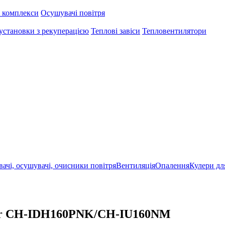
 комплекси
Осушувачі повітря
установки з рекуперацією
Теплові завіси
Тепловентилятори
ачі, осушувачі, очисники повітря
Вентиляція
Опалення
Кулери дл
er CH-IDH160PNK/CH-IU160NM