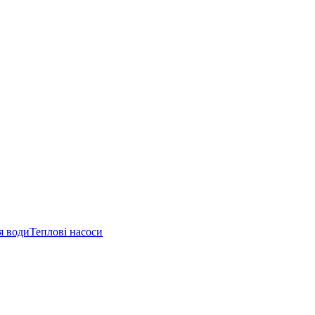
я води
Теплові насоси