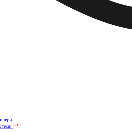
іонери
TOP
истеми