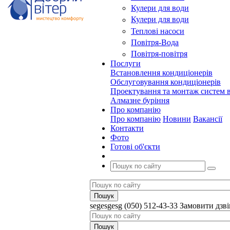
Кулери для води
Кулери для води
Теплові насоси
Повітря-Вода
Повітря-повітря
Послуги
Встановлення кондиціонерів
Обслуговування кондиціонерів
Проектування та монтаж систем в
Алмазне буріння
Про компанію
Про компанію
Новини
Вакансії
Контакти
Фото
Готові об'єкти
segesgesg
(050) 512-43-33
Замовити дзв