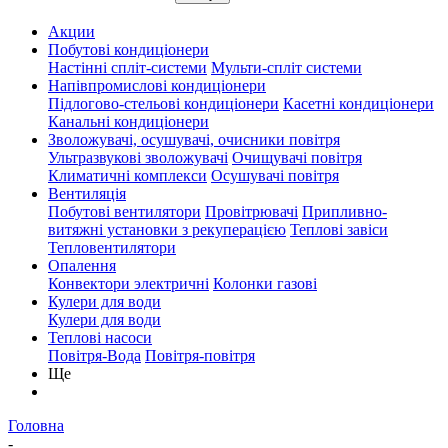
Акции
Побутові кондиціонери
Настінні спліт-системи
Мульти-спліт системи
Напівпромислові кондиціонери
Підлогово-стельові кондиціонери
Касетні кондиціонери
Канальні кондиціонери
Зволожувачі, осушувачі, очисники повітря
Ультразвукові зволожувачі
Очищувачі повітря
Климатичні комплекси
Осушувачі повітря
Вентиляція
Побутові вентилятори
Провітрювачі
Припливно-
витяжні установки з рекуперацією
Теплові завіси
Тепловентилятори
Опалення
Конвектори электричні
Колонки газові
Кулери для води
Кулери для води
Теплові насоси
Повітря-Вода
Повітря-повітря
Ще
Головна
-