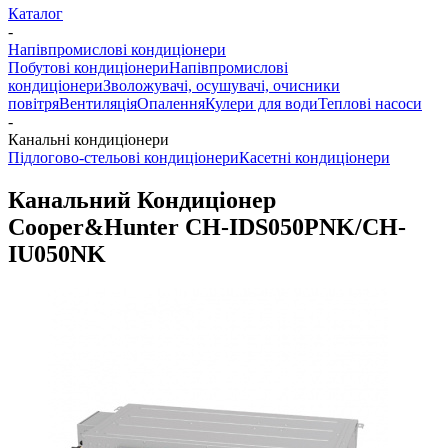
Каталог
-
Напівпромислові кондиціонери
Побутові кондиціонери
Напівпромислові
кондиціонери
Зволожувачі, осушувачі, очисники
повітря
Вентиляція
Опалення
Кулери для води
Теплові насоси
-
Канальні кондиціонери
Підлогово-стельові кондиціонери
Касетні кондиціонери
Канальний Кондиціонер
Cooper&Hunter CH-IDS050PNK/CH-
IU050NK