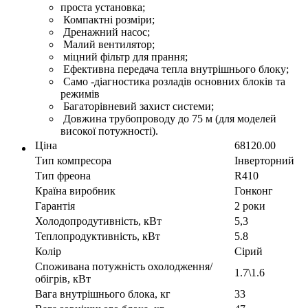
проста установка;
Компактні розміри;
Дренажний насос;
Малий вентилятор;
міцний фільтр для прання;
Ефективна передача тепла внутрішнього блоку;
Само -діагностика розладів основних блоків та
режимів
Багаторівневий захист системи;
Довжина трубопроводу до 75 м (для моделей
високої потужності).
Ціна
68120.00
Тип компресора
Інверторний
Тип фреона
R410
Країна виробник
Гонконг
Гарантія
2 роки
Холодопродутивність, кВт
5,3
Теплопродуктивність, кВт
5.8
Колір
Сірий
Споживана потужність охолодження/
1.7\1.6
обігрів, кВт
Вага внутрішнього блока, кг
33