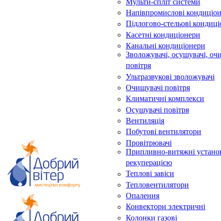
Мульти-спліт системи
Напівпромислові кондиціо
Підлогово-стельові кондиц
Касетні кондиціонери
Канальні кондиціонери
Зволожувачі, осушувачі, оч
повітря
Ультразвукові зволожувачі
Очищувачі повітря
Климатичні комплекси
Осушувачі повітря
Вентиляція
Побутові вентилятори
Провітрювачі
Припливно-витяжні устано
рекуперацією
Теплові завіси
Тепловентилятори
Опалення
Конвектори электричні
Колонки газові