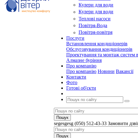
Кулери для води
Кулери для води
Теплові насоси
Повітря-Вода
Повітря-повітря
Послуги
Встановлення кондиціонерів
Обслуговування кондиціонерів
Проектування та монтаж систем в
Алмазне буріння
Про компанію
Про компанію
Новини
Вакансії
Контакти
Фото
Готові об'єкти
segesgesg
(050) 512-43-33
Замовити дзв