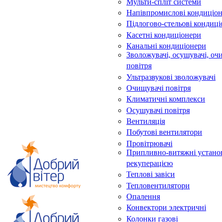
Мульти-спліт системи
Напівпромислові кондиціо
Підлогово-стельові кондиц
Касетні кондиціонери
Канальні кондиціонери
Зволожувачі, осушувачі, оч
повітря
Ультразвукові зволожувачі
Очищувачі повітря
Климатичні комплекси
Осушувачі повітря
Вентиляція
Побутові вентилятори
Провітрювачі
Припливно-витяжні устано
рекуперацією
Теплові завіси
Тепловентилятори
Опалення
Конвектори электричні
Колонки газові