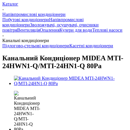
Каталог
-
Напівпромислові кондиціонери
Побутові кондиціонери
Напівпромислові
кондиціонери
Зволожувачі, осушувачі, очисники
повітря
Вентиляція
Опалення
Кулери для води
Теплові насоси
-
Канальні кондиціонери
Підлогово-стельові кондиціонери
Касетні кондиціонери
Канальний Кондиціонер MIDEA MTI-
24HWN1-Q/MTI-24HN1-Q 80Pa