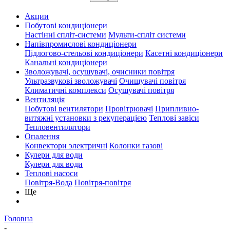
Акции
Побутові кондиціонери
Настінні спліт-системи
Мульти-спліт системи
Напівпромислові кондиціонери
Підлогово-стельові кондиціонери
Касетні кондиціонери
Канальні кондиціонери
Зволожувачі, осушувачі, очисники повітря
Ультразвукові зволожувачі
Очищувачі повітря
Климатичні комплекси
Осушувачі повітря
Вентиляція
Побутові вентилятори
Провітрювачі
Припливно-
витяжні установки з рекуперацією
Теплові завіси
Тепловентилятори
Опалення
Конвектори электричні
Колонки газові
Кулери для води
Кулери для води
Теплові насоси
Повітря-Вода
Повітря-повітря
Ще
Головна
-