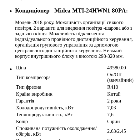
Кондиціонер Midea MTI-24HWN1 80PA:
Модель 2018 року. Можливість організації свіжого
повітря. 2 варіанти для введення повітря -шарова або з
заднього кінця. Можливість підключення
індивідуального провідного дистанційного керування,
організація групового управління за допомогою
центрального дистанційного керування. Низький
корпус внутрішнього блоку з висотою 298-320 мм.
Ціна
49580.00
On/Off
Тип компресора
(звичайний)
Тип фреона
R410
Країна виробник
Китай
Гарантія
2 роки
Холодопродутивність, кВт
7,03
Теплопродуктивність, кВт
7,6
Колір
Сірий
Споживана потужність охолодження/
2,63/2,45
обігрів, кВт