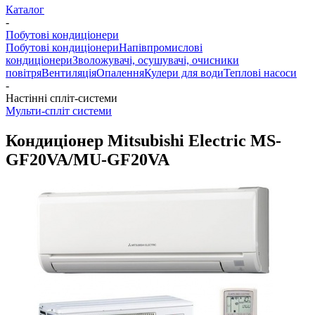
Каталог
-
Побутові кондиціонери
Побутові кондиціонери
Напівпромислові
кондиціонери
Зволожувачі, осушувачі, очисники
повітря
Вентиляція
Опалення
Кулери для води
Теплові насоси
-
Настінні спліт-системи
Мульти-спліт системи
Кондиціонер Mitsubishi Electric MS-
GF20VA/MU-GF20VA