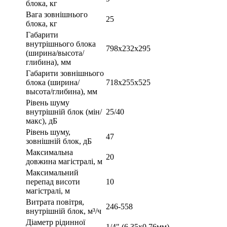
блока, кг
Вага зовнішнього
25
блока, кг
Габарити
внутрішнього блока
798x232x295
(ширина/высота/
глибина), мм
Габарити зовнішнього
блока (ширина/
718x255x525
высота/глибина), мм
Рівень шуму
внутрішній блок (мін/
25/40
макс), дБ
Рівень шуму,
47
зовнішній блок, дБ
Максимальна
20
довжина магістралі, м
Максимальний
перепад висоти
10
магістралі, м
Витрата повітря,
246-558
внутрішній блок, м³/ч
Діаметр рідинної
1/4" (6,35х0,76мм)