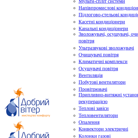
Мульти-спліт системи
Напівпромислові кондиціо
Підлогово-стельові кондиц
Касетні кондиціонери
Канальні кондиціонери
Зволожувачі, осушувачі, оч
повітря
Ультразвукові зволожувачі
Очищувачі повітря
Климатичні комплекси
Осушувачі повітря
Вентиляція
Побутові вентилятори
Провітрювачі
Припливно-витяжні устано
рекуперацією
Теплові завіси
Тепловентилятори
Опалення
Конвектори электричні
Колонки газові