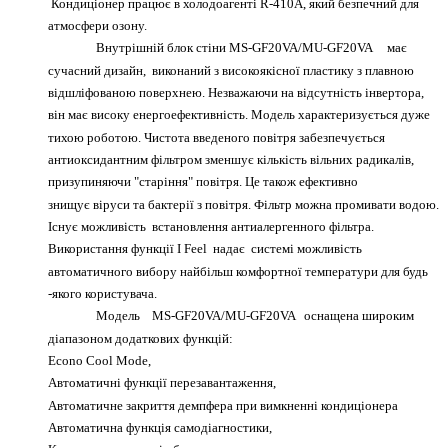
Кондиціонер працює в холодоагенті R-410A, який безпечний для
атмосфери озону.
Внутрішній блок стіни MS-GF20VA/MU-GF20VA
має
сучасний дизайн, виконаний з високоякісної пластику з плавною
відшліфованою поверхнею. Незважаючи на відсутність інвертора,
він має високу енергоефективність. Модель характеризується дуже
тихою роботою. Чистота введеного повітря забезпечується
антиоксидантним фільтром
зменшує кількість вільних радикалів,
призупиняючи "старіння" повітря. Це також ефективно
знищує віруси та бактерії з повітря. Фільтр можна промивати водою.
Існує можливість встановлення антиалергенного фільтра.
Використання
функції I Feel
надає системі можливість
автоматичного вибору найбільш комфортної температури для будь
-якого користувача.
Модель
MS-GF20VA/MU-GF20VA
оснащена широким
діапазоном додаткових функцій:
Econo Cool Mode,
Автоматичні функції перезавантаження,
Автоматичне закриття демпфера при вимкненні кондиціонера
Автоматична функція самодіагностики,