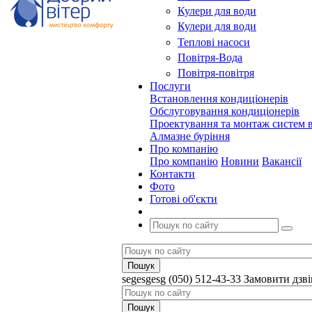
Кулери для води
Кулери для води
Теплові насоси
Повітря-Вода
Повітря-повітря
Послуги
Встановлення кондиціонерів
Обслуговування кондиціонерів
Проектування та монтаж систем в
Алмазне буріння
Про компанію
Про компанію
Новини
Вакансії
Контакти
Фото
Готові об'єкти
segesgesg
(050) 512-43-33
Замовити дзв