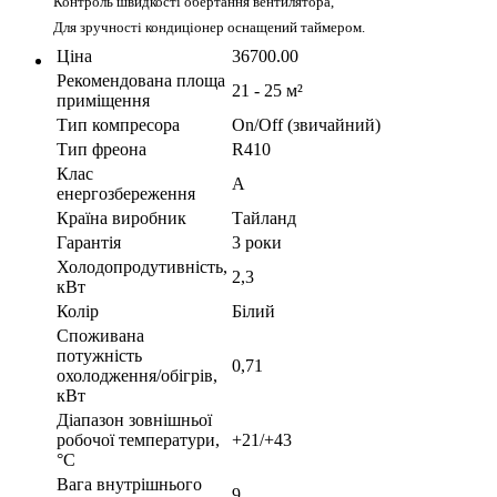
Контроль швидкості обертання вентилятора,
Для зручності кондиціонер оснащений таймером.
Ціна
36700.00
Рекомендована площа
21 - 25 м²
приміщення
Тип компресора
On/Off (звичайний)
Тип фреона
R410
Клас
A
енергозбереження
Країна виробник
Тайланд
Гарантія
3 роки
Холодопродутивність,
2,3
кВт
Колір
Білий
Споживана
потужність
0,71
охолодження/обігрів,
кВт
Діапазон зовнішньої
робочої температури,
+21/+43
°С
Вага внутрішнього
9