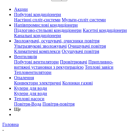
Акции
Побутові кондиціонери
Настінні спліт-системи
Мульти-спліт системи
Напівпромислові кондиціонери
Підлогово-стельові кондиціонери
Касетні кондиціонери
Канальні кондиціонери
Зволожувачі, осушувачі, очисники повітря
Ультразвукові зволожувачі
Очищувачі повітря
Климатичні комплекси
Осушувачі повітря
Вентиляція
Побутові вентилятори
Провітрювачі
Припливно-
витяжні установки з рекуперацією
Теплові завіси
Тепловентилятори
Опалення
Конвектори электричні
Колонки газові
Кулери для води
Кулери для води
Теплові насоси
Повітря-Вода
Повітря-повітря
Ще
Головна
-