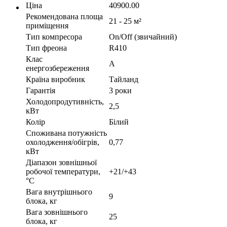
Ціна
40900.00
Рекомендована площа
21 - 25 м²
приміщення
Тип компресора
On/Off (звичайний)
Тип фреона
R410
Клас
A
енергозбереження
Країна виробник
Тайланд
Гарантія
3 роки
Холодопродутивність,
2,5
кВт
Колір
Білий
Споживана потужність
охолодження/обігрів,
0,77
кВт
Діапазон зовнішньої
робочої температури,
+21/+43
°С
Вага внутрішнього
9
блока, кг
Вага зовнішнього
25
блока, кг