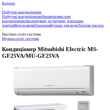
Каталог
-
Побутові кондиціонери
Побутові кондиціонери
Напівпромислові
кондиціонери
Зволожувачі, осушувачі, очисники
повітря
Вентиляція
Опалення
Кулери для води
Теплові насоси
-
Настінні спліт-системи
Мульти-спліт системи
Кондиціонер Mitsubishi Electric MS-
GF25VA/MU-GF25VA