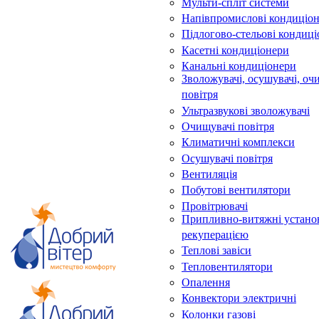
Мульти-спліт системи
Напівпромислові кондиціо
Підлогово-стельові кондиц
Касетні кондиціонери
Канальні кондиціонери
Зволожувачі, осушувачі, оч
повітря
Ультразвукові зволожувачі
Очищувачі повітря
Климатичні комплекси
Осушувачі повітря
Вентиляція
Побутові вентилятори
Провітрювачі
Припливно-витяжні устано
рекуперацією
Теплові завіси
Тепловентилятори
Опалення
Конвектори электричні
Колонки газові