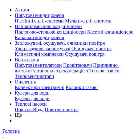
Акции
Побутові кондиціонери
Настінні спліт-системи
Мульти-спліт системи
Напівпромислові кондиціонери
Підлогово-стельові кондиціонери
Касетні кондиціонери
Канальні кондиціонери
Зволожувачі, осушувачі, очисники повітря
Ультразвукові зволожувачі
Очищувачі повітря
Климатичні комплекси
Осушувачі повітря
Вентиляція
Побутові вентилятори
Провітрювачі
Припливно-
витяжні установки з рекуперацією
Теплові завіси
Тепловентилятори
Опалення
Конвектори электричні
Колонки газові
Кулери для води
Кулери для води
Теплові насоси
Повітря-Вода
Повітря-повітря
Ще
Головна
-