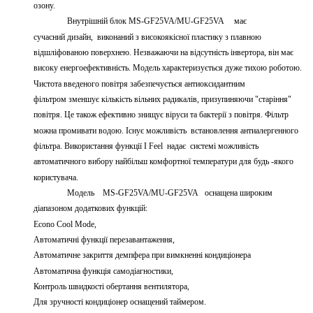
озону.
Внутрішній блок MS-GF25
VA/MU-GF25VA має
сучасний дизайн, виконаний з високоякісної пластику з плавною
відшліфованою поверхнею. Незважаючи на відсутність інвертора, він має
високу енергоефективність. Модель характеризується дуже тихою роботою.
Чистота введеного повітря забезпечується антиоксидантним
фільтром зменшує кількість вільних радикалів, призупиняючи "старіння"
повітря. Це також ефективно знищує віруси та бактерії з повітря. Фільтр
можна промивати водою. Існує можливість встановлення антиалергенного
фільтра. Використання функції I Feel надає системі можливість
автоматичного вибору найбільш комфортної температури для будь -якого
користувача.
Модель MS-GF25VA/MU-GF25VA оснащена широким
діапазоном додаткових функцій:
Econo Cool Mode,
Автоматичні функції перезавантаження,
Автоматичне закриття демпфера при вимкненні кондиціонера
Автоматична функція самодіагностики,
Контроль швидкості обертання вентилятора,
Для зручності кондиціонер оснащений таймером.