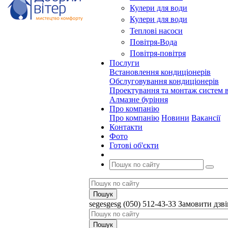
Кулери для води
Кулери для води
Теплові насоси
Повітря-Вода
Повітря-повітря
Послуги
Встановлення кондиціонерів
Обслуговування кондиціонерів
Проектування та монтаж систем в
Алмазне буріння
Про компанію
Про компанію
Новини
Вакансії
Контакти
Фото
Готові об'єкти
segesgesg
(050) 512-43-33
Замовити дзв