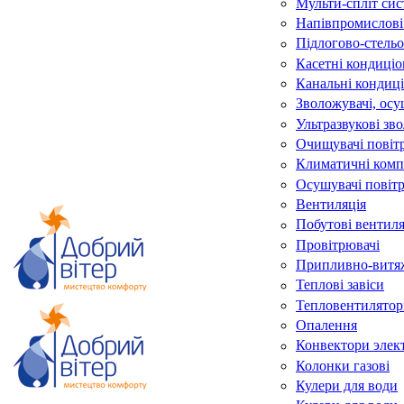
Мульти-спліт си
Напівпромислові
Підлогово-стельо
Касетні кондиці
Канальні кондиц
Зволожувачі, осу
Ультразвукові зв
Очищувачі повіт
Климатичні комп
Осушувачі повіт
Вентиляція
Побутові вентил
Провітрювачі
Припливно-витяж
Теплові завіси
Тепловентилятор
Опалення
Конвектори элек
Колонки газові
Кулери для води