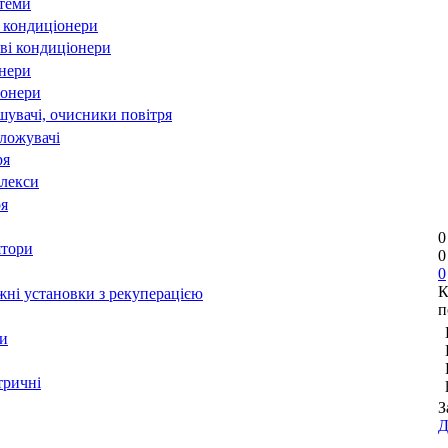
стеми
 кондиціонери
ві кондиціонери
онери
іонери
шувачі, очисники повітря
оложувачі
ря
лекси
ря
0
ятори
0
0
К
ні установки з рекуперацією
п
и
тричні
З
Д