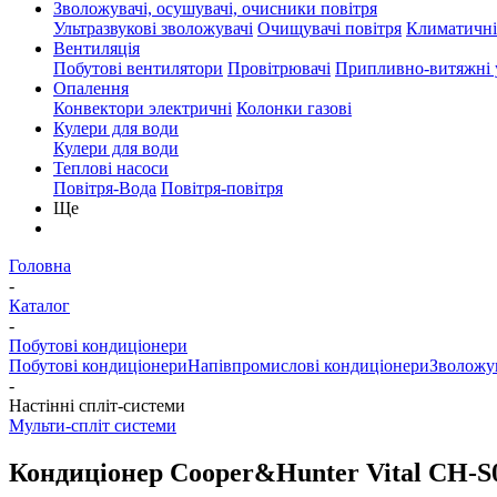
Зволожувачі, осушувачі, очисники повітря
Ультразвукові зволожувачі
Очищувачі повітря
Климатичні
Вентиляція
Побутові вентилятори
Провітрювачі
Припливно-витяжні 
Опалення
Конвектори электричні
Колонки газові
Кулери для води
Кулери для води
Теплові насоси
Повітря-Вода
Повітря-повітря
Ще
Головна
-
Каталог
-
Побутові кондиціонери
Побутові кондиціонери
Напівпромислові кондиціонери
Зволожув
-
Настінні спліт-системи
Мульти-спліт системи
Кондиціонер Cooper&Hunter Vital CH-