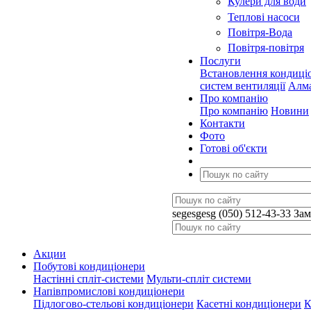
Кулери для води
Теплові насоси
Повітря-Вода
Повітря-повітря
Послуги
Встановлення кондиці
систем вентиляції
Алма
Про компанію
Про компанію
Новини
Контакти
Фото
Готові об'єкти
segesgesg
(050) 512-43-33
Зам
Акции
Побутові кондиціонери
Настінні спліт-системи
Мульти-спліт системи
Напівпромислові кондиціонери
Підлогово-стельові кондиціонери
Касетні кондиціонери
К