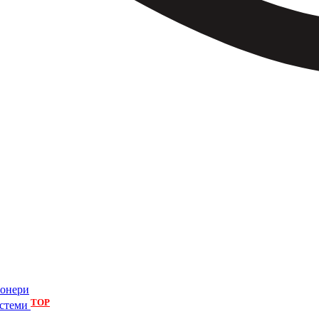
іонери
TOP
истеми