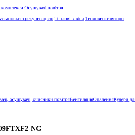
 комплекси
Осушувачі повітря
установки з рекуперацією
Теплові завіси
Тепловентилятори
ачі, осушувачі, очисники повітря
Вентиляція
Опалення
Кулери дл
S09FTXF2-NG