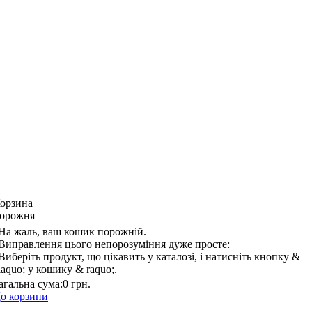
орзина
орожня
На жаль, ваш кошик порожній.
Виправлення цього непорозуміння дуже просте:
Виберіть продукт, що цікавить у каталозі, і натисніть кнопку &
laquo; у кошику & raquo;.
агальна сума:
0 грн.
о корзини