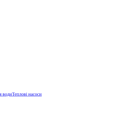
я води
Теплові насоси