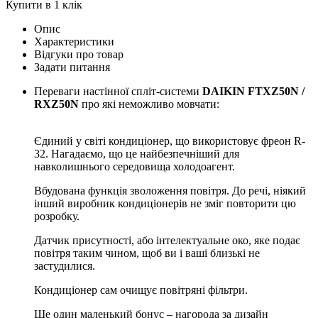
Купити в 1 клік
Опис
Характеристики
Відгуки про товар
Задати питання
Переваги настінної спліт-системи
DAIKIN FTXZ50
N /
RXZ50N
про які неможливо мовчати:
Єдиний у світі кондиціонер, що використовує фреон R-
32. Нагадаємо, що це найбезпечніший для
навколишнього середовища холодоагент.
Вбудована функція зволоження повітря. До речі, ніякий
інший виробник кондиціонерів не зміг повторити цю
розробку.
Датчик присутності, або інтелектуальне око, яке подає
повітря таким чином, щоб ви і ваші близькі не
застудилися.
Кондиціонер сам очищує повітряні фільтри.
Ще один маленький бонус – нагорода за дизайн