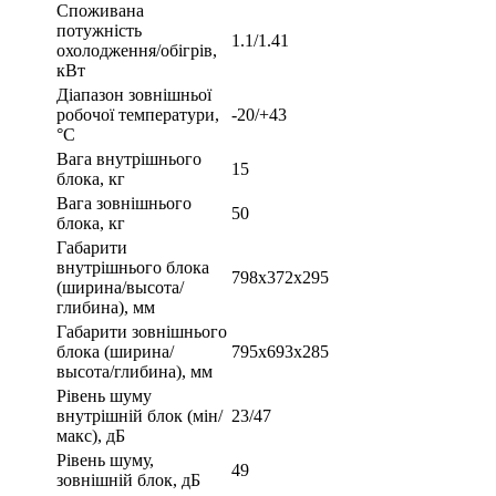
Споживана
потужність
1.1/1.41
охолодження/обігрів,
кВт
Діапазон зовнішньої
робочої температури,
-20/+43
°С
Вага внутрішнього
15
блока, кг
Вага зовнішнього
50
блока, кг
Габарити
внутрішнього блока
798х372х295
(ширина/высота/
глибина), мм
Габарити зовнішнього
блока (ширина/
795х693х285
высота/глибина), мм
Рівень шуму
внутрішній блок (мін/
23/47
макс), дБ
Рівень шуму,
49
зовнішній блок, дБ