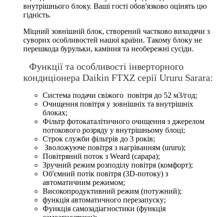
внутрішнього блоку. Ваші гості обов'язково оцінять цю
гідність.
Міцний зовнішній блок, створений частково виходячи з
суворих особливостей нашої країни. Такому блоку не
перешкода бурульки, каміння та необережні сусіди.
Функції та особливості інверторного
кондиціонера Daikin FTXZ серії Ururu Sarara:
Система подачи свіжого повітря до 52 м3/год;
Очищення повітря у зовнішніх та внутрішніх
блоках;
Фільтр фотокаталітичного очищення з джерелом
потокового розряду у внутрішньому блоці;
Строк служби фільтрів до 3 років;
Зволожуюче повітря з нагріванням (ururu);
Повітряний поток з Weard (сарара);
Зручний режим розподілу повітря (комфорт);
Об'ємний потік повітря (3D-потоку) з
автоматичним режимом;
Високопродуктивний режим (потужний);
функція автоматичного перезапуску;
Функція самозадіагностики (функція