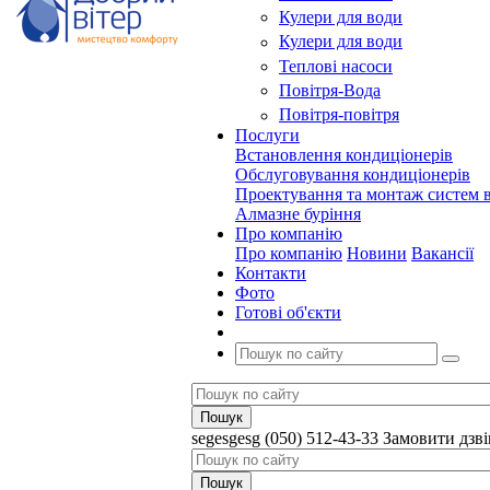
Кулери для води
Кулери для води
Теплові насоси
Повітря-Вода
Повітря-повітря
Послуги
Встановлення кондиціонерів
Обслуговування кондиціонерів
Проектування та монтаж систем в
Алмазне буріння
Про компанію
Про компанію
Новини
Вакансії
Контакти
Фото
Готові об'єкти
segesgesg
(050) 512-43-33
Замовити дзв