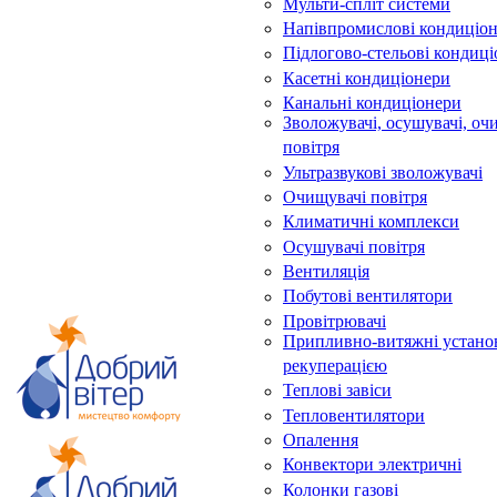
Мульти-спліт системи
Напівпромислові кондиціо
Підлогово-стельові кондиц
Касетні кондиціонери
Канальні кондиціонери
Зволожувачі, осушувачі, оч
повітря
Ультразвукові зволожувачі
Очищувачі повітря
Климатичні комплекси
Осушувачі повітря
Вентиляція
Побутові вентилятори
Провітрювачі
Припливно-витяжні устано
рекуперацією
Теплові завіси
Тепловентилятори
Опалення
Конвектори электричні
Колонки газові