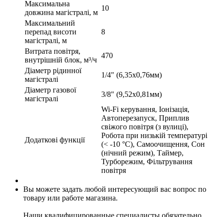
Максимальна
10
довжина магістралі, м
Максимальний
перепад висоти
8
магістралі, м
Витрата повітря,
470
внутрішній блок, м³/ч
Діаметр рідинної
1/4" (6,35х0,76мм)
магістралі
Діаметр газової
3/8" (9,52х0,81мм)
магістралі
Wi-Fi керування, Іонізація,
Автоперезапуск, Приплив
свіжого повітря (з вулиці),
Робота при низькій температурі
Додаткові функції
(< -10 °C), Самоочищення, Сон
(нічний режим), Таймер,
Турборежим, Фільтрування
повітря
Вы можете задать любой интересующий вас вопрос по
товару или работе магазина.
Наши квалифицированные специалисты обязательно