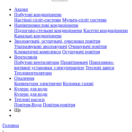
Акции
Побутові кондиціонери
Настінні спліт-системи
Мульти-спліт системи
Напівпромислові кондиціонери
Підлогово-стельові кондиціонери
Касетні кондиціонери
Канальні кондиціонери
Зволожувачі, осушувачі, очисники повітря
Ультразвукові зволожувачі
Очищувачі повітря
Климатичні комплекси
Осушувачі повітря
Вентиляція
Побутові вентилятори
Провітрювачі
Припливно-
витяжні установки з рекуперацією
Теплові завіси
Тепловентилятори
Опалення
Конвектори электричні
Колонки газові
Кулери для води
Кулери для води
Теплові насоси
Повітря-Вода
Повітря-повітря
Ще
Головна
-