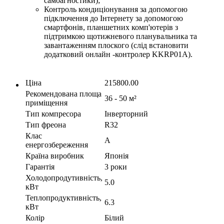
самоагностики);
Контроль кондиціонування за допомогою
підключення до Інтернету за допомогою
смартфонів, планшетних комп'ютерів з
підтримкою щотижневого планувальника та
завантаженням плоского (слід встановити
додатковий онлайн -контролер KKRP01A).
Ціна
215800.00
Рекомендована площа
36 - 50 м²
приміщення
Тип компресора
Інверторний
Тип фреона
R32
Клас
A
енергозбереження
Країна виробник
Японія
Гарантія
3 роки
Холодопродутивність,
5.0
кВт
Теплопродуктивність,
6.3
кВт
Колір
Білий