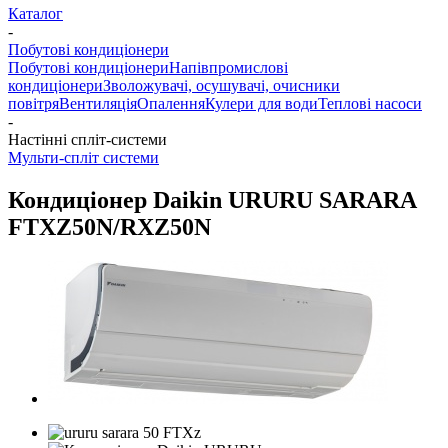
Каталог
-
Побутові кондиціонери
Побутові кондиціонери
Напівпромислові
кондиціонери
Зволожувачі, осушувачі, очисники
повітря
Вентиляція
Опалення
Кулери для води
Теплові насоси
-
Настінні спліт-системи
Мульти-спліт системи
Кондиціонер Daikin URURU SARARA
FTXZ50N/RXZ50N