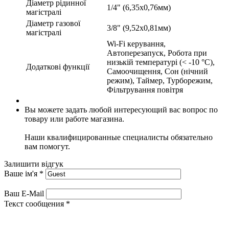
Діаметр рідинної
1/4" (6,35х0,76мм)
магістралі
Діаметр газової
3/8" (9,52х0,81мм)
магістралі
Wi-Fi керування,
Автоперезапуск, Робота при
низькій температурі (< -10 °C),
Додаткові функції
Самоочищення, Сон (нічний
режим), Таймер, Турборежим,
Фільтрування повітря
Вы можете задать любой интересующий вас вопрос по
товару или работе магазина.
Наши квалифицированные специалисты обязательно
вам помогут.
Залишити відгук
Ваше ім'я
*
Ваш E-Mail
Текст сообщения
*