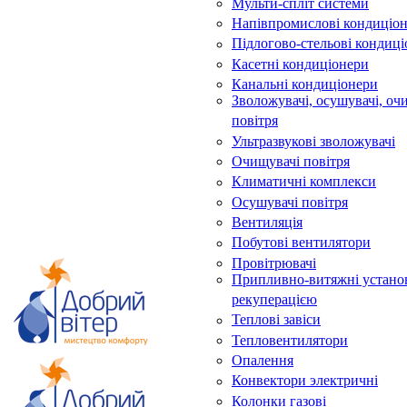
Мульти-спліт системи
Напівпромислові кондиціо
Підлогово-стельові кондиц
Касетні кондиціонери
Канальні кондиціонери
Зволожувачі, осушувачі, оч
повітря
Ультразвукові зволожувачі
Очищувачі повітря
Климатичні комплекси
Осушувачі повітря
Вентиляція
Побутові вентилятори
Провітрювачі
Припливно-витяжні устано
рекуперацією
Теплові завіси
Тепловентилятори
Опалення
Конвектори электричні
Колонки газові