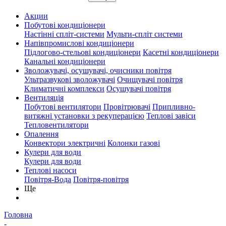
Акции
Побутові кондиціонери
Настінні спліт-системи
Мульти-спліт системи
Напівпромислові кондиціонери
Підлогово-стельові кондиціонери
Касетні кондиціонери
Канальні кондиціонери
Зволожувачі, осушувачі, очисники повітря
Ультразвукові зволожувачі
Очищувачі повітря
Климатичні комплекси
Осушувачі повітря
Вентиляція
Побутові вентилятори
Провітрювачі
Припливно-
витяжні установки з рекуперацією
Теплові завіси
Тепловентилятори
Опалення
Конвектори электричні
Колонки газові
Кулери для води
Кулери для води
Теплові насоси
Повітря-Вода
Повітря-повітря
Ще
Головна
-