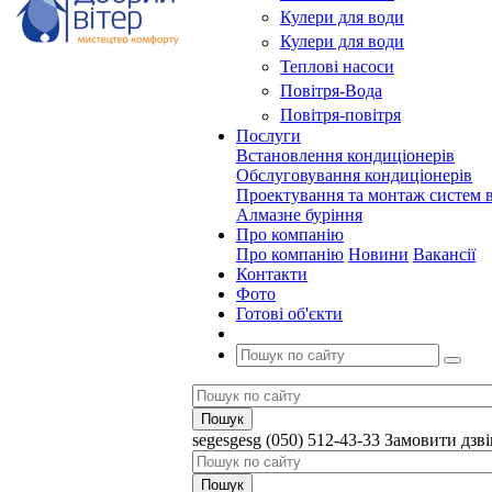
Кулери для води
Кулери для води
Теплові насоси
Повітря-Вода
Повітря-повітря
Послуги
Встановлення кондиціонерів
Обслуговування кондиціонерів
Проектування та монтаж систем в
Алмазне буріння
Про компанію
Про компанію
Новини
Вакансії
Контакти
Фото
Готові об'єкти
segesgesg
(050) 512-43-33
Замовити дзв