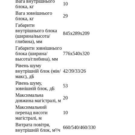
Вага внутрішнього
10
блока, кг
Вага зовнішнього
29
блока, кг
Габарити
внутрішнього блока
845x289x209
(ширина/высота/
глибина), мм
Габарити зовнішнього
блока (ширина/
776х540х320
высота/глибина), мм
Рівень шуму
внутрішній блок (мін/
42/39/33/26
макс), дБ
Рівень шуму,
53
зовнішній блок, дБ
Максимальна
20
довжина магістралі, м
Максимальний
перепад висоти
10
магістралі, м
Витрата повітря,
660/540/460/330
внутрішній блок, м³/ч