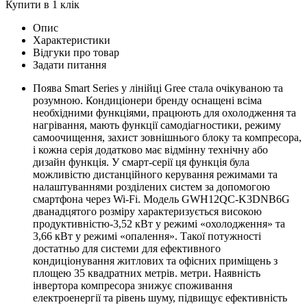
Купити в 1 клік
Опис
Характеристики
Відгуки про товар
Задати питання
Поява Smart Series у лінійці Gree стала очікуваною та
розумною. Кондиціонери бренду оснащені всіма
необхідними функціями, працюють для охолодження та
нагрівання, мають функції самодіагностики, режиму
самоочищення, захист зовнішнього блоку та компресора,
і кожна серія додатково має відмінну технічну або
дизайн функція. У смарт-серії ця функція була
можливістю дистанційного керування режимами та
налаштуваннями розділених систем за допомогою
смартфона через Wi-Fi. Модель GWH12QC-K3DNB6G
дванадцятого розміру характеризується високою
продуктивністю-3,52 кВт у режимі «охолодження» та
3,66 кВт у режимі «опалення». Такої потужності
достатньо для системи для ефективного
кондиціонування житлових та офісних приміщень з
площею 35 квадратних метрів. метри. Наявність
інвертора компресора знижує споживання
електроенергії та рівень шуму, підвищує ефективність