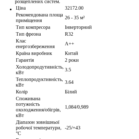
розщеплених систем.
Ціна
32172.00
Рекомендована площа
26 - 35 м²
приміщення
Тип компресора
Інверторний
Тип фреона
R32
Клас
A++
енергозбереження
Країна виробник
Китай
Гарантія
2 роки
Холодопродутивність,
3.5
кВт
Теплопродуктивність,
3.64
кВт
Колір
Білий
Споживана
потужність
1,084/0,989
охолодження/обігрів,
кВт
Діапазон зовнішньої
робочої температури,
-25/+43
°С