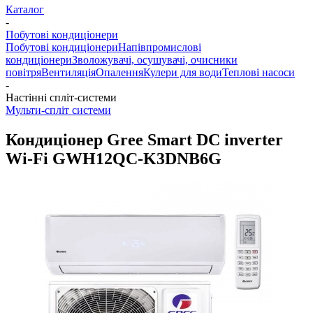
Каталог
-
Побутові кондиціонери
Побутові кондиціонери
Напівпромислові
кондиціонери
Зволожувачі, осушувачі, очисники
повітря
Вентиляція
Опалення
Кулери для води
Теплові насоси
-
Настінні спліт-системи
Мульти-спліт системи
Кондиціонер Gree Smart DC inverter
Wi-Fi GWH12QC-K3DNB6G