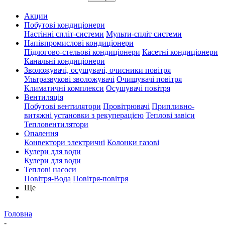
Акции
Побутові кондиціонери
Настінні спліт-системи
Мульти-спліт системи
Напівпромислові кондиціонери
Підлогово-стельові кондиціонери
Касетні кондиціонери
Канальні кондиціонери
Зволожувачі, осушувачі, очисники повітря
Ультразвукові зволожувачі
Очищувачі повітря
Климатичні комплекси
Осушувачі повітря
Вентиляція
Побутові вентилятори
Провітрювачі
Припливно-
витяжні установки з рекуперацією
Теплові завіси
Тепловентилятори
Опалення
Конвектори электричні
Колонки газові
Кулери для води
Кулери для води
Теплові насоси
Повітря-Вода
Повітря-повітря
Ще
Головна
-