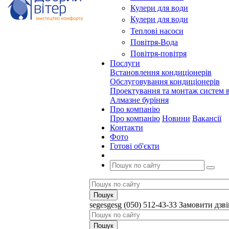
Кулери для води
Кулери для води
Теплові насоси
Повітря-Вода
Повітря-повітря
Послуги
Встановлення кондиціонерів
Обслуговування кондиціонерів
Проектування та монтаж систем в
Алмазне буріння
Про компанію
Про компанію
Новини
Вакансії
Контакти
Фото
Готові об'єкти
segesgesg
(050) 512-43-33
Замовити дзв