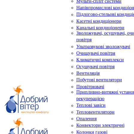
Мульти-спліт системи
Напівпромислові кондиціо
Підлогово-стельові кондиц
Касетні кондиціонери
Канальні кондиціонери
Зволожувачі, осушувачі, оч
повітря
Ультразвукові зволожувачі
Очищувачі повітря
Климатичні комплекси
Осушувачі повітря
Вентиляція
Побутові вентилятори
Провітрювачі
Припливно-витяжні устано
рекуперацією
Теплові завіси
Тепловентилятори
Опалення
Конвектори электричні
Колонки газові