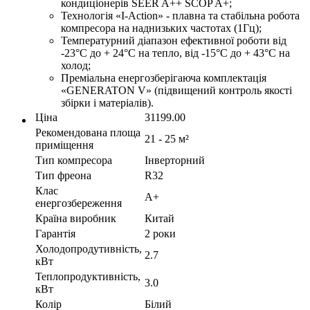
кондиціонерів SEER A++ SCOP A+;
Технологія «I-Action» - плавна та стабільна робота
компресора на наднизьких частотах (1Гц);
Температурний діапазон ефективної роботи від
-23°C до + 24°C на тепло, від -15°C до + 43°C на
холод;
Преміальна енергозберігаюча комплектація
«GENERATON V» (підвищений контроль якості
збірки і матеріалів).
Ціна
31199.00
Рекомендована площа
21 - 25 м²
приміщення
Тип компресора
Інверторний
Тип фреона
R32
Клас
A+
енергозбереження
Країна виробник
Китай
Гарантія
2 роки
Холодопродутивність,
2.7
кВт
Теплопродуктивність,
3.0
кВт
Колір
Білий