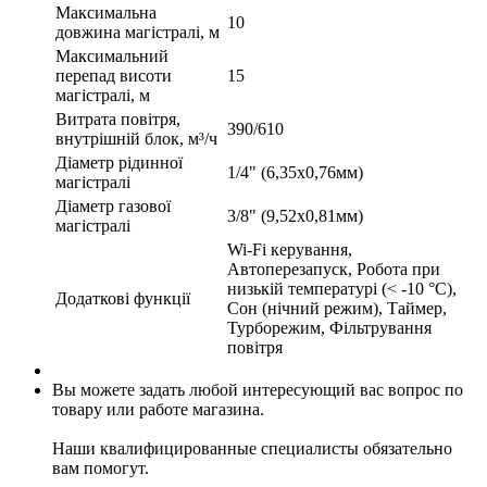
Максимальна
10
довжина магістралі, м
Максимальний
перепад висоти
15
магістралі, м
Витрата повітря,
390/610
внутрішній блок, м³/ч
Діаметр рідинної
1/4" (6,35х0,76мм)
магістралі
Діаметр газової
3/8" (9,52х0,81мм)
магістралі
Wi-Fi керування,
Автоперезапуск, Робота при
низькій температурі (< -10 °C),
Додаткові функції
Сон (нічний режим), Таймер,
Турборежим, Фільтрування
повітря
Вы можете задать любой интересующий вас вопрос по
товару или работе магазина.
Наши квалифицированные специалисты обязательно
вам помогут.