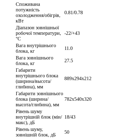
Споживана
потужність
0.81/0.78
охолодження/обігрів,
кВт
Діапазон зовнішньої
робочої температури,
-22/+43
°С
Вага внутрішнього
11.0
блока, кг
Вага зовнішнього
27.5
блока, кг
Габарити
внутрішнього блока
889х294х212
(ширина/высота/
глибина), мм
Габарити зовнішнього
блока (ширина/
782х540х320
высота/глибина), мм
Рівень шуму
внутрішній блок (мін/
18/43
макс), дБ
Рівень шуму,
50
зовнішній блок, дБ