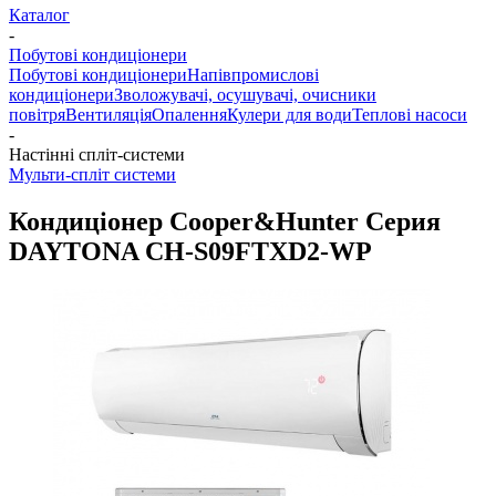
Каталог
-
Побутові кондиціонери
Побутові кондиціонери
Напівпромислові
кондиціонери
Зволожувачі, осушувачі, очисники
повітря
Вентиляція
Опалення
Кулери для води
Теплові насоси
-
Настінні спліт-системи
Мульти-спліт системи
Кондиціонер Cooper&Hunter Серия
DAYTONA CH-S09FTXD2-WP