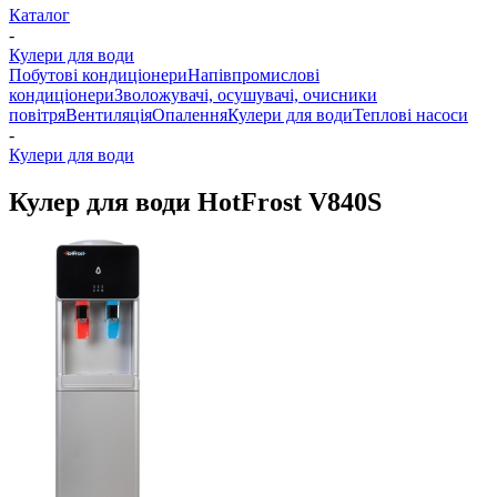
Каталог
-
Кулери для води
Побутові кондиціонери
Напівпромислові
кондиціонери
Зволожувачі, осушувачі, очисники
повітря
Вентиляція
Опалення
Кулери для води
Теплові насоси
-
Кулери для води
Кулер для води HotFrost V840S