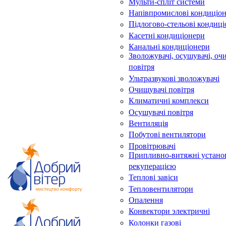
Мульти-спліт системи
Напівпромислові кондиціо
Підлогово-стельові кондиц
Касетні кондиціонери
Канальні кондиціонери
Зволожувачі, осушувачі, оч
повітря
Ультразвукові зволожувачі
Очищувачі повітря
Климатичні комплекси
Осушувачі повітря
Вентиляція
Побутові вентилятори
Провітрювачі
Припливно-витяжні устано
рекуперацією
Теплові завіси
Тепловентилятори
Опалення
Конвектори электричні
Колонки газові