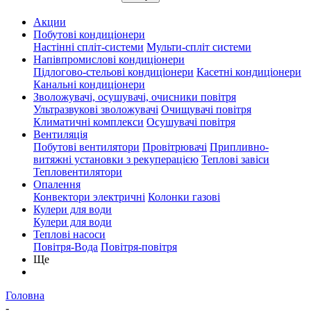
Акции
Побутові кондиціонери
Настінні спліт-системи
Мульти-спліт системи
Напівпромислові кондиціонери
Підлогово-стельові кондиціонери
Касетні кондиціонери
Канальні кондиціонери
Зволожувачі, осушувачі, очисники повітря
Ультразвукові зволожувачі
Очищувачі повітря
Климатичні комплекси
Осушувачі повітря
Вентиляція
Побутові вентилятори
Провітрювачі
Припливно-
витяжні установки з рекуперацією
Теплові завіси
Тепловентилятори
Опалення
Конвектори электричні
Колонки газові
Кулери для води
Кулери для води
Теплові насоси
Повітря-Вода
Повітря-повітря
Ще
Головна
-