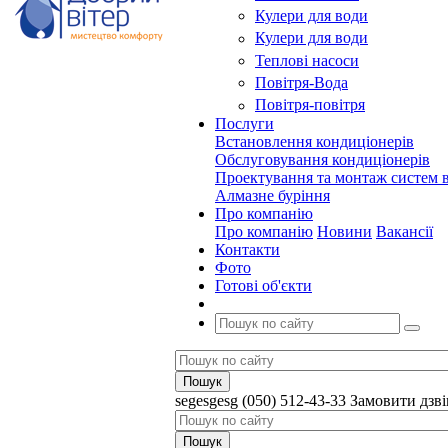
Кулери для води
Кулери для води
Теплові насоси
Повітря-Вода
Повітря-повітря
Послуги
Встановлення кондиціонерів
Обслуговування кондиціонерів
Проектування та монтаж систем в
Алмазне буріння
Про компанію
Про компанію
Новини
Вакансії
Контакти
Фото
Готові об'єкти
segesgesg
(050) 512-43-33
Замовити дзв