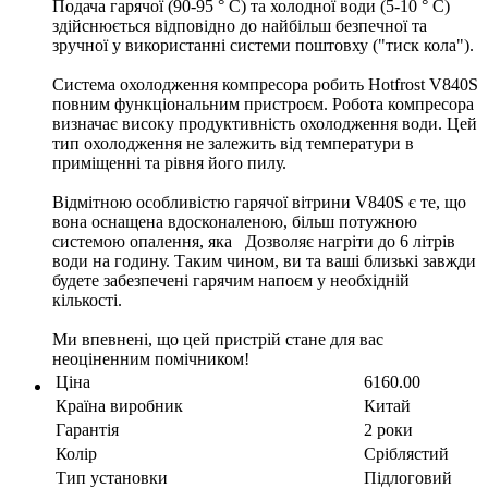
Подача гарячої (90-95 ° C) та холодної води (5-10 ° C)
здійснюється відповідно до найбільш безпечної та
зручної у використанні системи поштовху ("тиск кола").
Система охолодження компресора робить Hotfrost V840S
повним функціональним пристроєм. Робота компресора
визначає високу продуктивність охолодження води. Цей
тип охолодження не залежить від температури в
приміщенні та рівня його пилу.
Відмітною особливістю гарячої вітрини V840S є те, що
вона оснащена вдосконаленою, більш потужною
системою опалення, яка Дозволяє нагріти до 6 літрів
води на годину. Таким чином, ви та ваші близькі завжди
будете забезпечені гарячим напоєм у необхідній
кількості.
Ми впевнені, що цей пристрій стане для вас
неоціненним помічником!
Ціна
6160.00
Країна виробник
Китай
Гарантія
2 роки
Колір
Сріблястий
Тип установки
Підлоговий