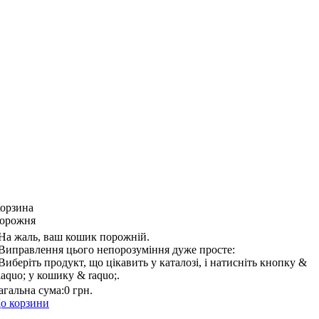
орзина
орожня
На жаль, ваш кошик порожній.
Виправлення цього непорозуміння дуже просте:
Виберіть продукт, що цікавить у каталозі, і натисніть кнопку &
laquo; у кошику & raquo;.
агальна сума:
0 грн.
о корзини