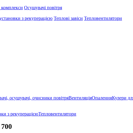
 комплекси
Осушувачі повітря
установки з рекуперацією
Теплові завіси
Тепловентилятори
ачі, осушувачі, очисники повітря
Вентиляція
Опалення
Кулери дл
ки з рекуперацією
Тепловентилятори
 700