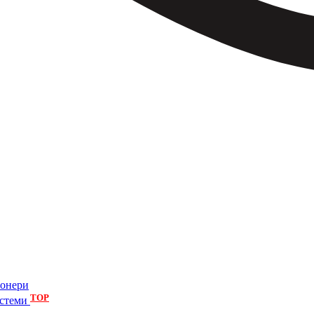
іонери
TOP
истеми