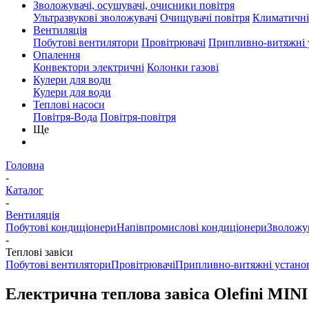
Зволожувачі, осушувачі, очисники повітря
Ультразвукові зволожувачі
Очищувачі повітря
Климатичні
Вентиляція
Побутові вентилятори
Провітрювачі
Припливно-витяжні 
Опалення
Конвектори электричні
Колонки газові
Кулери для води
Кулери для води
Теплові насоси
Повітря-Вода
Повітря-повітря
Ще
Головна
-
Каталог
-
Вентиляція
Побутові кондиціонери
Напівпромислові кондиціонери
Зволожув
-
Теплові завіси
Побутові вентилятори
Провітрювачі
Припливно-витяжні установ
Електрична теплова завіса Olefini MINI