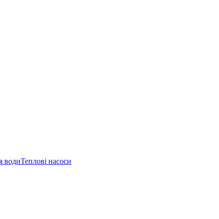
я води
Теплові насоси