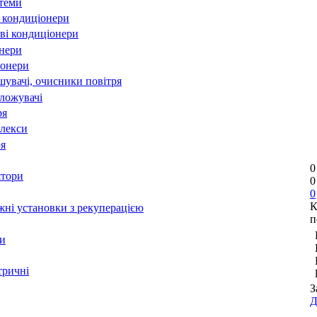
стеми
 кондиціонери
ві кондиціонери
онери
іонери
шувачі, очисники повітря
оложувачі
ря
лекси
ря
0
ятори
0
0
К
ні установки з рекуперацією
п
и
тричні
З
Д