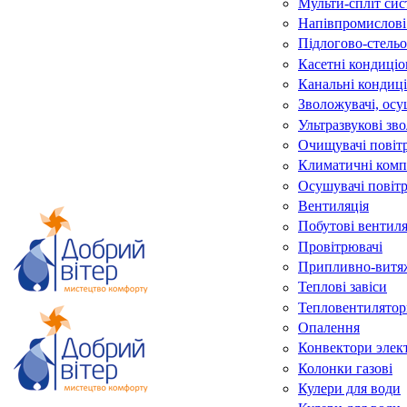
Мульти-спліт си
Напівпромислові
Підлогово-стельо
Касетні кондиці
Канальні кондиц
Зволожувачі, осу
Ультразвукові зв
Очищувачі повіт
Климатичні комп
Осушувачі повіт
Вентиляція
Побутові вентил
Провітрювачі
Припливно-витяж
Теплові завіси
Тепловентилятор
Опалення
Конвектори элек
Колонки газові
Кулери для води