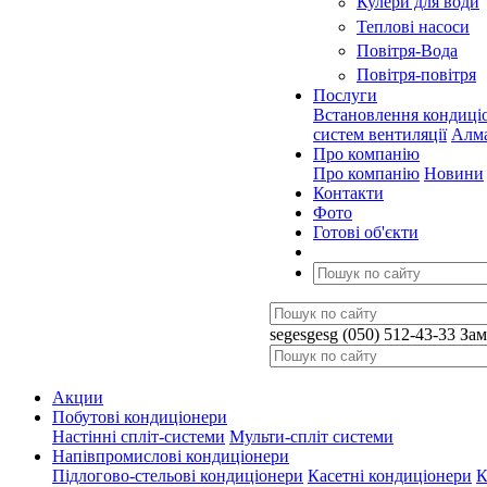
Кулери для води
Теплові насоси
Повітря-Вода
Повітря-повітря
Послуги
Встановлення кондиці
систем вентиляції
Алма
Про компанію
Про компанію
Новини
Контакти
Фото
Готові об'єкти
segesgesg
(050) 512-43-33
Зам
Акции
Побутові кондиціонери
Настінні спліт-системи
Мульти-спліт системи
Напівпромислові кондиціонери
Підлогово-стельові кондиціонери
Касетні кондиціонери
К