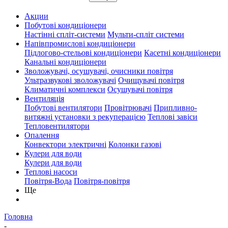
Акции
Побутові кондиціонери
Настінні спліт-системи
Мульти-спліт системи
Напівпромислові кондиціонери
Підлогово-стельові кондиціонери
Касетні кондиціонери
Канальні кондиціонери
Зволожувачі, осушувачі, очисники повітря
Ультразвукові зволожувачі
Очищувачі повітря
Климатичні комплекси
Осушувачі повітря
Вентиляція
Побутові вентилятори
Провітрювачі
Припливно-
витяжні установки з рекуперацією
Теплові завіси
Тепловентилятори
Опалення
Конвектори электричні
Колонки газові
Кулери для води
Кулери для води
Теплові насоси
Повітря-Вода
Повітря-повітря
Ще
Головна
-