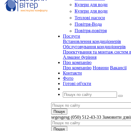
Кулери для води
Кулери для води
Теплові насоси
Повітря-Вода
Повітря-повітря
Послуги
Встановлення кондиціонерів
Обслуговування кондиціонерів
Проектування та монтаж систем в
Алмазне буріння
Про компанію
Про компанію
Новини
Вакансії
Контакти
Фото
Готові об'єкти
segesgesg
(050) 512-43-33
Замовити дзв