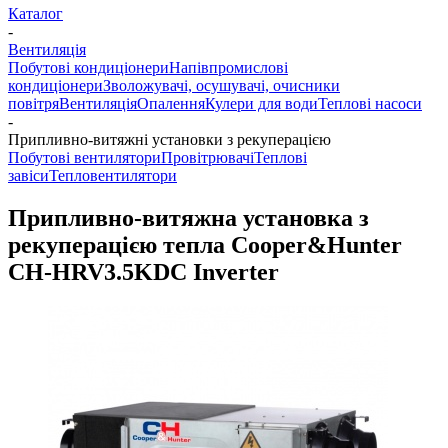
Каталог
-
Вентиляція
Побутові кондиціонери
Напівпромислові
кондиціонери
Зволожувачі, осушувачі, очисники
повітря
Вентиляція
Опалення
Кулери для води
Теплові насоси
-
Припливно-витяжні установки з рекуперацією
Побутові вентилятори
Провітрювачі
Теплові
завіси
Тепловентилятори
Припливно-витяжна установка з
рекуперацією тепла Cooper&Hunter
CH-HRV3.5KDC Inverter