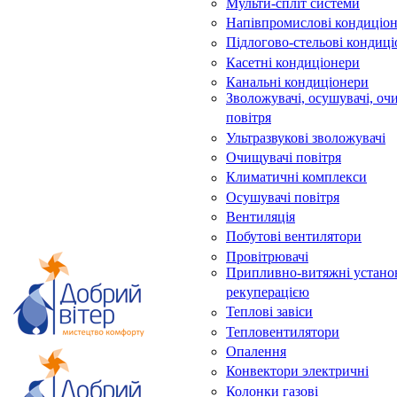
Мульти-спліт системи
Напівпромислові кондиціо
Підлогово-стельові кондиц
Касетні кондиціонери
Канальні кондиціонери
Зволожувачі, осушувачі, оч
повітря
Ультразвукові зволожувачі
Очищувачі повітря
Климатичні комплекси
Осушувачі повітря
Вентиляція
Побутові вентилятори
Провітрювачі
Припливно-витяжні устано
рекуперацією
Теплові завіси
Тепловентилятори
Опалення
Конвектори электричні
Колонки газові