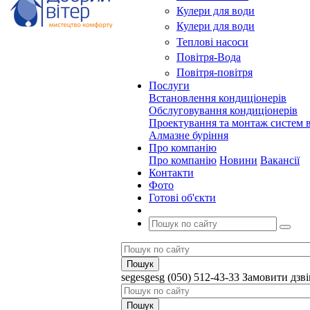
Кулери для води
Кулери для води
Теплові насоси
Повітря-Вода
Повітря-повітря
Послуги
Встановлення кондиціонерів
Обслуговування кондиціонерів
Проектування та монтаж систем в
Алмазне буріння
Про компанію
Про компанію
Новини
Вакансії
Контакти
Фото
Готові об'єкти
segesgesg
(050) 512-43-33
Замовити дзв