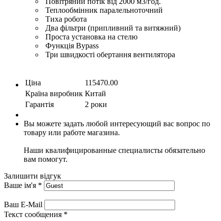
Повітряний потік від 2000 м3/год.
Теплообмінник паралельноточний
Тиха робота
Два фільтри (припливний та витяжний)
Проста установка на стелю
Функція Bypass
Три швидкості обертання вентилятора
Ціна
115470.00
Країна виробник
Китай
Гарантія
2 роки
Вы можете задать любой интересующий вас вопрос по
товару или работе магазина.
Наши квалифицированные специалисты обязательно
вам помогут.
Залишити відгук
Ваше ім'я
*
Ваш E-Mail
Текст сообщения
*