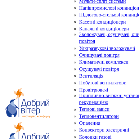
Мульти-спліт системи
Напівпромислові кондиціо
Підлогово-стельові кондиц
Касетні кондиціонери
Канальні кондиціонери
Зволожувачі, осушувачі, оч
повітря
Ультразвукові зволожувачі
Очищувачі повітря
Климатичні комплекси
Осушувачі повітря
Вентиляція
Побутові вентилятори
Провітрювачі
Припливно-витяжні устано
рекуперацією
Теплові завіси
Тепловентилятори
Опалення
Конвектори электричні
Колонки газові