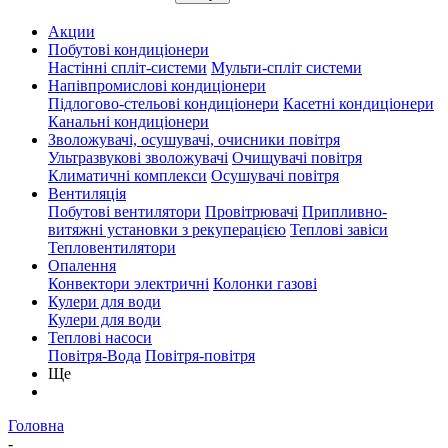
Акции
Побутові кондиціонери
Настінні спліт-системи
Мульти-спліт системи
Напівпромислові кондиціонери
Підлогово-стельові кондиціонери
Касетні кондиціонери
Канальні кондиціонери
Зволожувачі, осушувачі, очисники повітря
Ультразвукові зволожувачі
Очищувачі повітря
Климатичні комплекси
Осушувачі повітря
Вентиляція
Побутові вентилятори
Провітрювачі
Припливно-
витяжні установки з рекуперацією
Теплові завіси
Тепловентилятори
Опалення
Конвектори электричні
Колонки газові
Кулери для води
Кулери для води
Теплові насоси
Повітря-Вода
Повітря-повітря
Ще
Головна
-