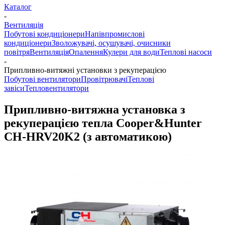
Каталог
-
Вентиляція
Побутові кондиціонери
Напівпромислові
кондиціонери
Зволожувачі, осушувачі, очисники
повітря
Вентиляція
Опалення
Кулери для води
Теплові насоси
-
Припливно-витяжні установки з рекуперацією
Побутові вентилятори
Провітрювачі
Теплові
завіси
Тепловентилятори
Припливно-витяжна установка з
рекуперацією тепла Cooper&Hunter
CH-HRV20K2 (з автоматикою)