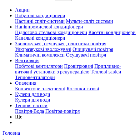
Акции
Побутові кондиціонери
Настінні спліт-системи
Мульти-спліт системи
Напівпромислові кондиціонери
Підлогово-стельові кондиціонери
Касетні кондиціонери
Канальні кондиціонери
Зволожувачі, осушувачі, очисники повітря
Ультразвукові зволожувачі
Очищувачі повітря
Климатичні комплекси
Осушувачі повітря
Вентиляція
Побутові вентилятори
Провітрювачі
Припливно-
витяжні установки з рекуперацією
Теплові завіси
Тепловентилятори
Опалення
Конвектори электричні
Колонки газові
Кулери для води
Кулери для води
Теплові насоси
Повітря-Вода
Повітря-повітря
Ще
Головна
-