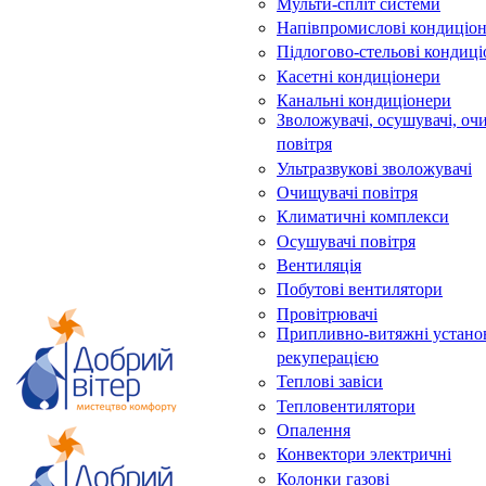
Мульти-спліт системи
Напівпромислові кондиціо
Підлогово-стельові кондиц
Касетні кондиціонери
Канальні кондиціонери
Зволожувачі, осушувачі, оч
повітря
Ультразвукові зволожувачі
Очищувачі повітря
Климатичні комплекси
Осушувачі повітря
Вентиляція
Побутові вентилятори
Провітрювачі
Припливно-витяжні устано
рекуперацією
Теплові завіси
Тепловентилятори
Опалення
Конвектори электричні
Колонки газові