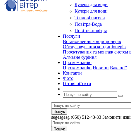
Кулери для води
Кулери для води
Теплові насоси
Повітря-Вода
Повітря-повітря
Послуги
Встановлення кондиціонерів
Обслуговування кондиціонерів
Проектування та монтаж систем в
Алмазне буріння
Про компанію
Про компанію
Новини
Вакансії
Контакти
Фото
Готові об'єкти
segesgesg
(050) 512-43-33
Замовити дзв