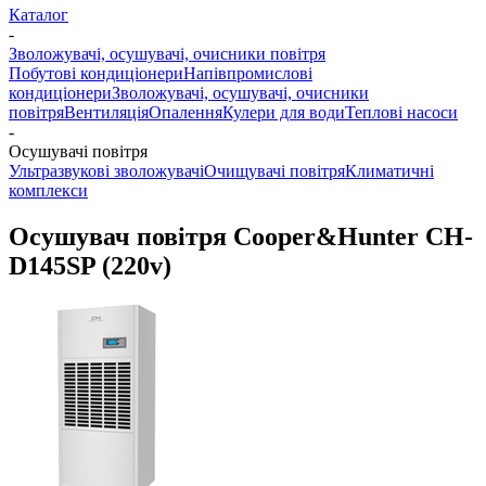
Каталог
-
Зволожувачі, осушувачі, очисники повітря
Побутові кондиціонери
Напівпромислові
кондиціонери
Зволожувачі, осушувачі, очисники
повітря
Вентиляція
Опалення
Кулери для води
Теплові насоси
-
Осушувачі повітря
Ультразвукові зволожувачі
Очищувачі повітря
Климатичні
комплекси
Осушувач повітря Cooper&Hunter CH-
D145SP (220v)