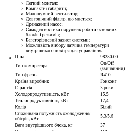
Легкий монтаж;
Компактні габарити;
Малошумний вентилятор;
Довговічний фільтр, що миється;
Дренажний насос;
Самодіагностика порушень роботи основних
блоків і режимів;
Багаторівневий захист системи;
Можливість вибору датчика температури
внутрішнього повітря для управління.
Ціна
98280.00
On/Off
Тип компресора
(звичайний)
Тип фреона
R410
Країна виробник
Гонконг
Гарантія
3 роки
Холодопродутивність, кВт
15,5
Теплопродуктивність, кВт
17,4
Колір
Білий
Споживана потужність охолодження/
5,3/5,6
обігрів, кВт
Вага внутрішнього блока, кг
37