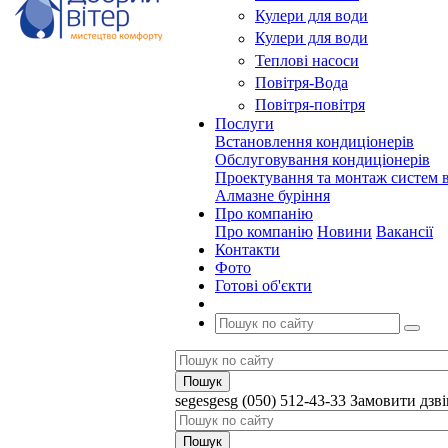
Кулери для води
Кулери для води
Теплові насоси
Повітря-Вода
Повітря-повітря
Послуги
Встановлення кондиціонерів
Обслуговування кондиціонерів
Проектування та монтаж систем в
Алмазне буріння
Про компанію
Про компанію
Новини
Вакансії
Контакти
Фото
Готові об'єкти
segesgesg
(050) 512-43-33
Замовити дзв