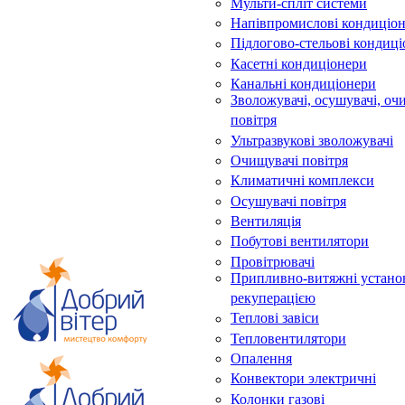
Мульти-спліт системи
Напівпромислові кондиціо
Підлогово-стельові кондиц
Касетні кондиціонери
Канальні кондиціонери
Зволожувачі, осушувачі, оч
повітря
Ультразвукові зволожувачі
Очищувачі повітря
Климатичні комплекси
Осушувачі повітря
Вентиляція
Побутові вентилятори
Провітрювачі
Припливно-витяжні устано
рекуперацією
Теплові завіси
Тепловентилятори
Опалення
Конвектори электричні
Колонки газові