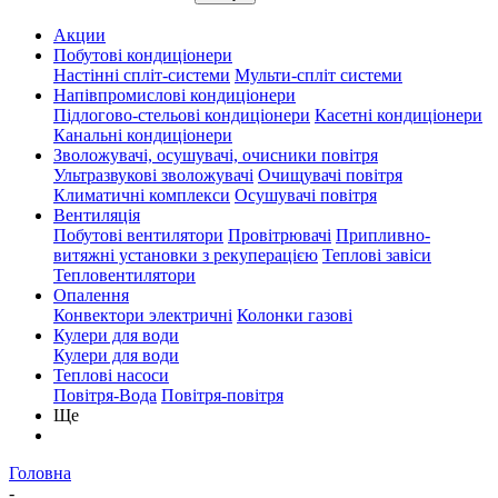
Акции
Побутові кондиціонери
Настінні спліт-системи
Мульти-спліт системи
Напівпромислові кондиціонери
Підлогово-стельові кондиціонери
Касетні кондиціонери
Канальні кондиціонери
Зволожувачі, осушувачі, очисники повітря
Ультразвукові зволожувачі
Очищувачі повітря
Климатичні комплекси
Осушувачі повітря
Вентиляція
Побутові вентилятори
Провітрювачі
Припливно-
витяжні установки з рекуперацією
Теплові завіси
Тепловентилятори
Опалення
Конвектори электричні
Колонки газові
Кулери для води
Кулери для води
Теплові насоси
Повітря-Вода
Повітря-повітря
Ще
Головна
-