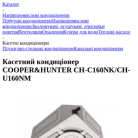
Каталог
-
Напівпромислові кондиціонери
Побутові кондиціонери
Напівпромислові
кондиціонери
Зволожувачі, осушувачі, очисники
повітря
Вентиляція
Опалення
Кулери для води
Теплові насоси
-
Касетні кондиціонери
Підлогово-стельові кондиціонери
Канальні кондиціонери
Касетний кондиціонер
COOPER&HUNTER CH-C160NK/CH-
U160NM