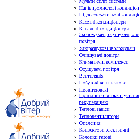
Мульти-спліт системи
Напівпромислові кондиціо
Підлогово-стельові кондиц
Касетні кондиціонери
Канальні кондиціонери
Зволожувачі, осушувачі, оч
повітря
Ультразвукові зволожувачі
Очищувачі повітря
Климатичні комплекси
Осушувачі повітря
Вентиляція
Побутові вентилятори
Провітрювачі
Припливно-витяжні устано
рекуперацією
Теплові завіси
Тепловентилятори
Опалення
Конвектори электричні
Колонки газові