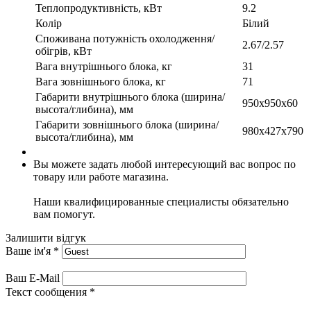
Теплопродуктивність, кВт
9.2
Колір
Білий
Споживана потужність охолодження/
2.67/2.57
обігрів, кВт
Вага внутрішнього блока, кг
31
Вага зовнішнього блока, кг
71
Габарити внутрішнього блока (ширина/
950x950x60
высота/глибина), мм
Габарити зовнішнього блока (ширина/
980x427x790
высота/глибина), мм
Вы можете задать любой интересующий вас вопрос по
товару или работе магазина.
Наши квалифицированные специалисты обязательно
вам помогут.
Залишити відгук
Ваше ім'я
*
Ваш E-Mail
Текст сообщения
*