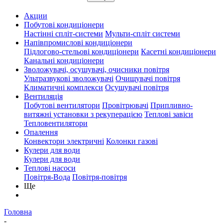
Акции
Побутові кондиціонери
Настінні спліт-системи
Мульти-спліт системи
Напівпромислові кондиціонери
Підлогово-стельові кондиціонери
Касетні кондиціонери
Канальні кондиціонери
Зволожувачі, осушувачі, очисники повітря
Ультразвукові зволожувачі
Очищувачі повітря
Климатичні комплекси
Осушувачі повітря
Вентиляція
Побутові вентилятори
Провітрювачі
Припливно-
витяжні установки з рекуперацією
Теплові завіси
Тепловентилятори
Опалення
Конвектори электричні
Колонки газові
Кулери для води
Кулери для води
Теплові насоси
Повітря-Вода
Повітря-повітря
Ще
Головна
-