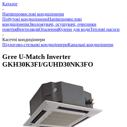
Каталог
-
Напівпромислові кондиціонери
Побутові кондиціонери
Напівпромислові
кондиціонери
Зволожувачі, осушувачі, очисники
повітря
Вентиляція
Опалення
Кулери для води
Теплові насоси
-
Касетні кондиціонери
Підлогово-стельові кондиціонери
Канальні кондиціонери
Gree U-Match Inverter
GKH30K3FI/GUHD30NK3FO