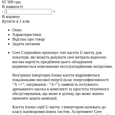
65 509
грн.
В наявності
-
+
В корзину
Купити в 1 клік
Опис
Характеристики
Відгуки про товар
Задати питання
Gree Corporation пропонує тип касети U-матчу для
покупців, які можуть рахувати свої витрати-відносно
висока вартість придбання цього обладнання
вирівнюється невеликими експлуатаційними витратами.
Внутрішні інверторні блоки касети відрізняються
показниками високої енергії (клас енергоефективності
"A ++", нагрівання - "A+"), наявність потужного
дренажного насоса в комплекті та простота технічного
обслуговування, що може в цілому, що може значно
економте кошти компанії.
Касета блоки серії U-матчу з інвертором належать до
класу напівпромислових систем. Асортимент Gree