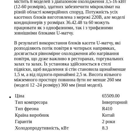
містить 8 моделей з діапазоном охолодження 3,5-16 кВт
(12-60 розмірів), здатних забезпечити мікроклімат на
різній області комерційних споруд. Потужність усіх
касетних блоків виготовлена ​​з мережі 220В, але моделі
кондиціонерів у розмірах 36.42.48 та 60 можуть
працювати як з однофазними, так і з трифазними
зовнішніми блоками U-матчу.
В результаті використання блоків касети U-матчу, які
розподіляють потік повітря в чотирьох напрямках,
досягається рівномірне охолодження або нагрівання
повітря, що дуже важливо в ресторанах, торгувальних
залах та залах. Їх установка здійснюється в стелі
підвіски, щоб видалення зі стін становила щонайменше
1,5 м, а від підлоги-принаймні 2,5 м. Висота вільного
міжземного простору повинна бути не менше 260 мм
(моделі 12 -24 розміру) 360 мм (інші моделі).
Ціна
65509.00
Тип компресора
Інверторний
Тип фреона
R410
Країна виробник
Китай
Гарантія
2 роки
Холодопродутивність, кВт
8.3