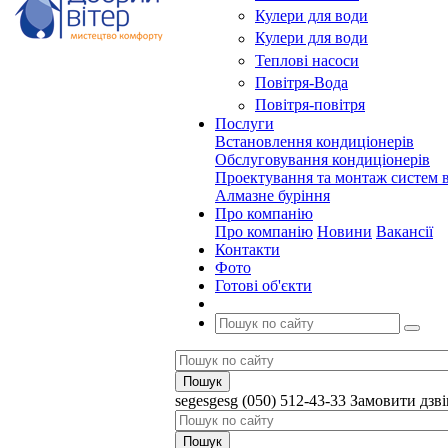
Кулери для води
Кулери для води
Теплові насоси
Повітря-Вода
Повітря-повітря
Послуги
Встановлення кондиціонерів
Обслуговування кондиціонерів
Проектування та монтаж систем в
Алмазне буріння
Про компанію
Про компанію
Новини
Вакансії
Контакти
Фото
Готові об'єкти
segesgesg
(050) 512-43-33
Замовити дзв