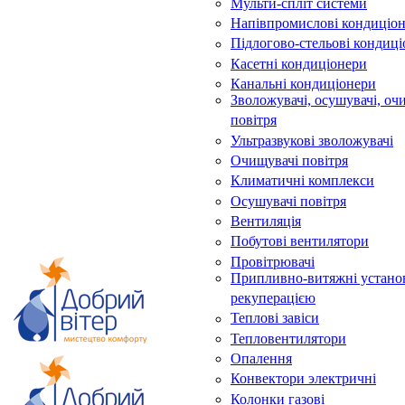
Мульти-спліт системи
Напівпромислові кондиціо
Підлогово-стельові кондиц
Касетні кондиціонери
Канальні кондиціонери
Зволожувачі, осушувачі, оч
повітря
Ультразвукові зволожувачі
Очищувачі повітря
Климатичні комплекси
Осушувачі повітря
Вентиляція
Побутові вентилятори
Провітрювачі
Припливно-витяжні устано
рекуперацією
Теплові завіси
Тепловентилятори
Опалення
Конвектори электричні
Колонки газові