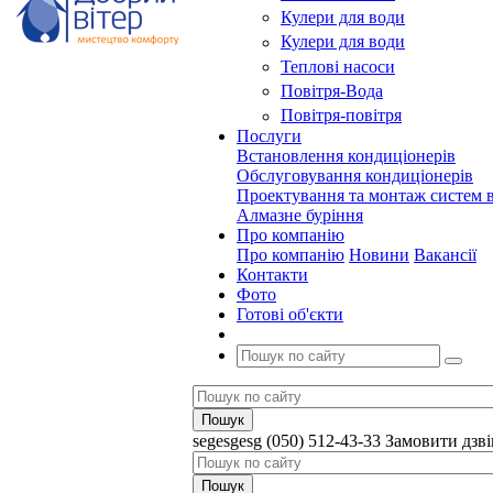
Кулери для води
Кулери для води
Теплові насоси
Повітря-Вода
Повітря-повітря
Послуги
Встановлення кондиціонерів
Обслуговування кондиціонерів
Проектування та монтаж систем в
Алмазне буріння
Про компанію
Про компанію
Новини
Вакансії
Контакти
Фото
Готові об'єкти
segesgesg
(050) 512-43-33
Замовити дзв