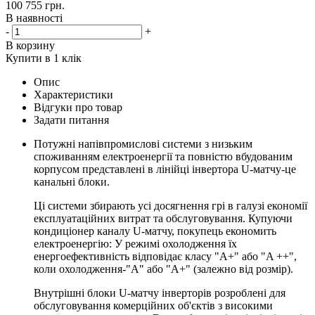
100 755
грн.
В наявності
-
+
В корзину
Купити в 1 клік
Опис
Характеристики
Відгуки про товар
Задати питання
Потужні напівпромислові системи з низьким
споживанням електроенергії та повністю вбудованим
корпусом представлені в лінійці інвертора U-матчу-це
канальні блоки.
Ці системи збирають усі досягнення грі в галузі економії
експлуатаційних витрат та обслуговування. Купуючи
кондиціонер каналу U-матчу, покупець економить
електроенергію: У режимі охолодження їх
енергоефективність відповідає класу "A+" або "A ++",
коли охолодження-"A" або "A+" (залежно від розмір).
Внутрішні блоки U-матчу інверторів розроблені для
обслуговування комерційних об'єктів з високими