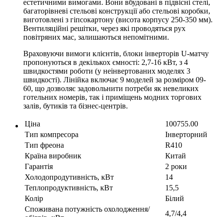
естетичними вимогами. Вони вбудовані в підвісні стелі,
багаторівневі стельові конструкції або стельові коробки,
виготовлені з гіпсокартону (висота корпусу 250-350 мм).
Вентиляційні решітки, через які проводяться рух
повітряних мас, залишаються непомітними.
Враховуючи вимоги клієнтів, блоки інверторів U-матчу
пропонуються в декількох ємності: 2,7-16 кВт, з 4
швидкостями роботи (у неінвертованих моделях 3
швидкості). Лінійка включає 9 моделей за розміром 09-
60, що дозволяє задовольнити потреби як невеликих
готельних номерів, так і приміщень модних торгових
залів, бутиків та бізнес-центрів.
Ціна
100755.00
Тип компресора
Інверторний
Тип фреона
R410
Країна виробник
Китай
Гарантія
2 роки
Холодопродутивність, кВт
14
Теплопродуктивність, кВт
15,5
Колір
Білий
Споживана потужність охолодження/
4,7/4,4