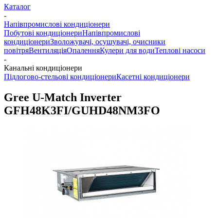
Каталог
-
Напівпромислові кондиціонери
Побутові кондиціонери
Напівпромислові
кондиціонери
Зволожувачі, осушувачі, очисники
повітря
Вентиляція
Опалення
Кулери для води
Теплові насоси
-
Канальні кондиціонери
Підлогово-стельові кондиціонери
Касетні кондиціонери
Gree U-Match Inverter
GFH48K3FI/GUHD48NM3FO