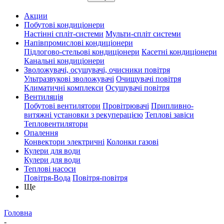
Акции
Побутові кондиціонери
Настінні спліт-системи
Мульти-спліт системи
Напівпромислові кондиціонери
Підлогово-стельові кондиціонери
Касетні кондиціонери
Канальні кондиціонери
Зволожувачі, осушувачі, очисники повітря
Ультразвукові зволожувачі
Очищувачі повітря
Климатичні комплекси
Осушувачі повітря
Вентиляція
Побутові вентилятори
Провітрювачі
Припливно-
витяжні установки з рекуперацією
Теплові завіси
Тепловентилятори
Опалення
Конвектори электричні
Колонки газові
Кулери для води
Кулери для води
Теплові насоси
Повітря-Вода
Повітря-повітря
Ще
Головна
-