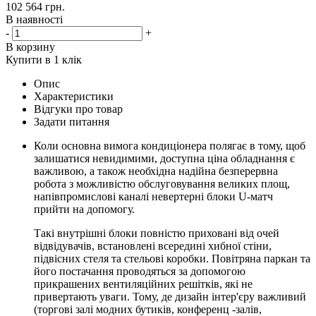
102 564
грн.
В наявності
-
+
В корзину
Купити в 1 клік
Опис
Характеристики
Відгуки про товар
Задати питання
Коли основна вимога кондиціонера полягає в тому, щоб
залишатися невидимими, доступна ціна обладнання є
важливою, а також необхідна надійна безперервна
робота з можливістю обслуговування великих площ,
напівпромислові каналі невертерні блоки U-матч
прийти на допомогу.
Такі внутрішні блоки повністю приховані від очей
відвідувачів, встановлені всередині хибної стіни,
підвісних стеля та стельові коробки. Повітряна паркан та
його постачання проводяться за допомогою
прикрашених вентиляційних решітків, які не
привертають уваги. Тому, де дизайн інтер'єру важливий
(торгові залі модних бутиків, конференц -залів,