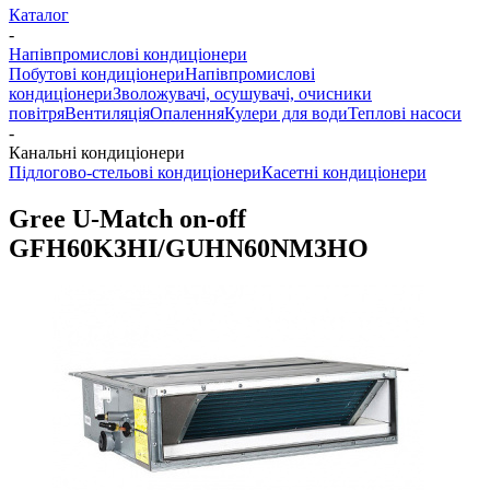
Каталог
-
Напівпромислові кондиціонери
Побутові кондиціонери
Напівпромислові
кондиціонери
Зволожувачі, осушувачі, очисники
повітря
Вентиляція
Опалення
Кулери для води
Теплові насоси
-
Канальні кондиціонери
Підлогово-стельові кондиціонери
Касетні кондиціонери
Gree U-Match on-off
GFH60K3HI/GUHN60NM3HO