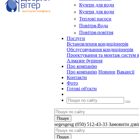
Кулери для води
Кулери для води
Теплові насоси
Повітря-Вода
Повітря-повітря
Послуги
Встановлення кондиціонерів
Обслуговування кондиціонерів
Проектування та монтаж систем в
Алмазне буріння
Про компанію
Про компанію
Новини
Вакансії
Контакти
Фото
Готові об'єкти
segesgesg
(050) 512-43-33
Замовити дзв