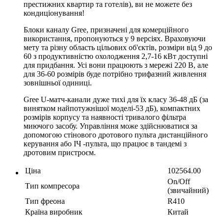
престижних квартир та готелів), ви не можете без
кондиціонування!
Блоки каналу Gree, призначені для комерційного
використання, пропонуються у 9 версіях. Враховуючи
мету та різну область цільових об'єктів, розміри від 9 до
60 з продуктивністю охолодження 2,7-16 кВт доступні
для придбання. Усі вони працюють з мережі 220 В, але
для 36-60 розмірів буде потрібно трифазний живлення
зовнішньої одиниці.
Gree U-матч-канали дуже тихі для їх класу 36-48 дБ (за
винятком найпотужнішої моделі-53 дБ), компактних
розмірів корпусу та наявності тривалого фільтра
миючого засобу. Управління може здійснюватися за
допомогою стінового дротового пульта дистанційного
керування або ІЧ -пульта, що працює в тандемі з
дротовим пристроєм.
Ціна
102564.00
On/Off
Тип компресора
(звичайний)
Тип фреона
R410
Країна виробник
Китай