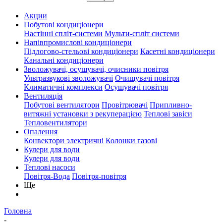
Акции
Побутові кондиціонери
Настінні спліт-системи
Мульти-спліт системи
Напівпромислові кондиціонери
Підлогово-стельові кондиціонери
Касетні кондиціонери
Канальні кондиціонери
Зволожувачі, осушувачі, очисники повітря
Ультразвукові зволожувачі
Очищувачі повітря
Климатичні комплекси
Осушувачі повітря
Вентиляція
Побутові вентилятори
Провітрювачі
Припливно-
витяжні установки з рекуперацією
Теплові завіси
Тепловентилятори
Опалення
Конвектори электричні
Колонки газові
Кулери для води
Кулери для води
Теплові насоси
Повітря-Вода
Повітря-повітря
Ще
Головна
-