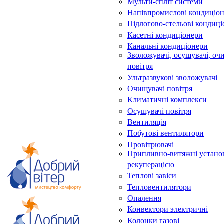
Мульти-спліт системи
Напівпромислові кондиціо
Підлогово-стельові кондиц
Касетні кондиціонери
Канальні кондиціонери
Зволожувачі, осушувачі, оч
повітря
Ультразвукові зволожувачі
Очищувачі повітря
Климатичні комплекси
Осушувачі повітря
Вентиляція
Побутові вентилятори
Провітрювачі
Припливно-витяжні устано
рекуперацією
Теплові завіси
Тепловентилятори
Опалення
Конвектори электричні
Колонки газові