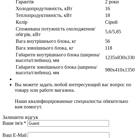
Гарантія
2 роки
Холодопродутивність, кВт
16
Теплопродуктивність, кВт
18
Колір
Сірий
Споживана потужність охолодження/
5,6/5,85
обігрів, кВт
Вага внутрішнього блока, кг
56
Вага зовнішнього блока, кг
118
Габарити внутрішнього блока (ширина/
1235х830х330
высота/глибина), мм
Габарити зовнішнього блока (ширина/
980х410х1350
высота/глибина), мм
Вы можете задать любой интересующий вас вопрос по
товару или работе магазина.
Наши квалифицированные специалисты обязательно
вам помогут.
Залишити відгук
Ваше ім'я
*
Ваш E-Mail