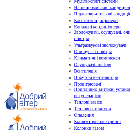
Мульти-спліт системи
Напівпромислові кондиціо
Підлогово-стельові кондиц
Касетні кондиціонери
Канальні кондиціонери
Зволожувачі, осушувачі, оч
повітря
Ультразвукові зволожувачі
Очищувачі повітря
Климатичні комплекси
Осушувачі повітря
Вентиляція
Побутові вентилятори
Провітрювачі
Припливно-витяжні устано
рекуперацією
Теплові завіси
Тепловентилятори
Опалення
Конвектори электричні
Колонки газові