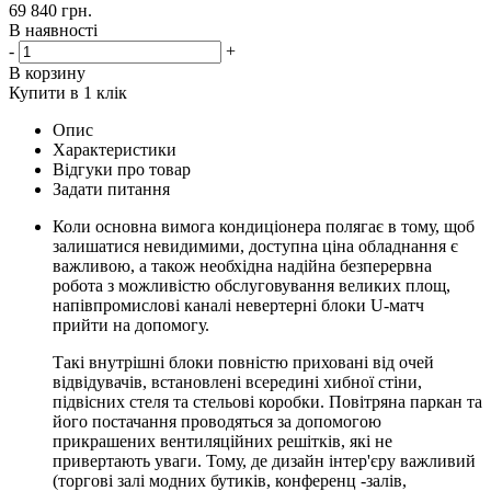
69 840
грн.
В наявності
-
+
В корзину
Купити в 1 клік
Опис
Характеристики
Відгуки про товар
Задати питання
Коли основна вимога кондиціонера полягає в тому, щоб
залишатися невидимими, доступна ціна обладнання є
важливою, а також необхідна надійна безперервна
робота з можливістю обслуговування великих площ,
напівпромислові каналі невертерні блоки U-матч
прийти на допомогу.
Такі внутрішні блоки повністю приховані від очей
відвідувачів, встановлені всередині хибної стіни,
підвісних стеля та стельові коробки. Повітряна паркан та
його постачання проводяться за допомогою
прикрашених вентиляційних решітків, які не
привертають уваги. Тому, де дизайн інтер'єру важливий
(торгові залі модних бутиків, конференц -залів,