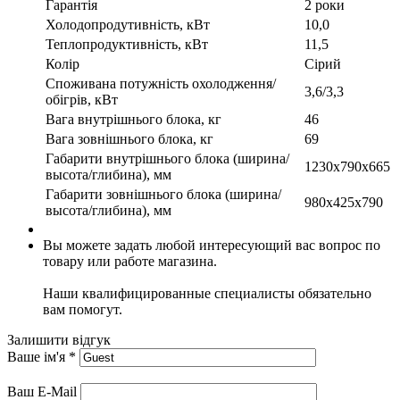
Гарантія
2 роки
Холодопродутивність, кВт
10,0
Теплопродуктивність, кВт
11,5
Колір
Сірий
Споживана потужність охолодження/
3,6/3,3
обігрів, кВт
Вага внутрішнього блока, кг
46
Вага зовнішнього блока, кг
69
Габарити внутрішнього блока (ширина/
1230x790x665
высота/глибина), мм
Габарити зовнішнього блока (ширина/
980x425x790
высота/глибина), мм
Вы можете задать любой интересующий вас вопрос по
товару или работе магазина.
Наши квалифицированные специалисты обязательно
вам помогут.
Залишити відгук
Ваше ім'я
*
Ваш E-Mail