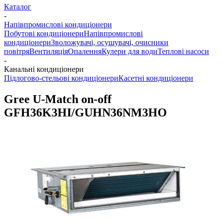
Каталог
-
Напівпромислові кондиціонери
Побутові кондиціонери
Напівпромислові
кондиціонери
Зволожувачі, осушувачі, очисники
повітря
Вентиляція
Опалення
Кулери для води
Теплові насоси
-
Канальні кондиціонери
Підлогово-стельові кондиціонери
Касетні кондиціонери
Gree U-Match on-off
GFH36K3HI/GUHN36NM3HO