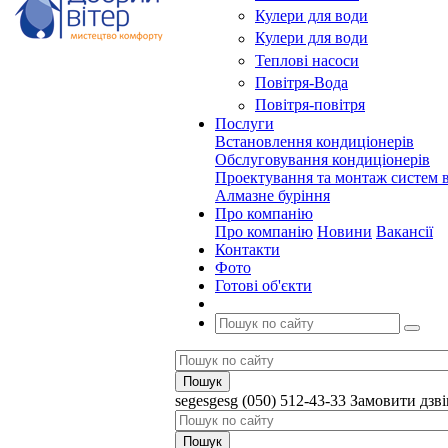
Кулери для води
Кулери для води
Теплові насоси
Повітря-Вода
Повітря-повітря
Послуги
Встановлення кондиціонерів
Обслуговування кондиціонерів
Проектування та монтаж систем в
Алмазне буріння
Про компанію
Про компанію
Новини
Вакансії
Контакти
Фото
Готові об'єкти
segesgesg
(050) 512-43-33
Замовити дзв