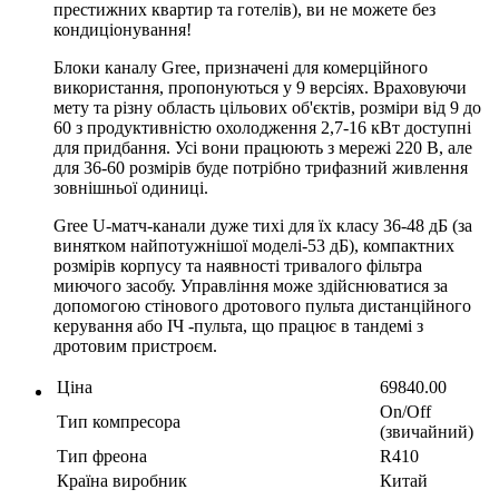
престижних квартир та готелів), ви не можете без
кондиціонування!
Блоки каналу Gree, призначені для комерційного
використання, пропонуються у 9 версіях. Враховуючи
мету та різну область цільових об'єктів, розміри від 9 до
60 з продуктивністю охолодження 2,7-16 кВт доступні
для придбання. Усі вони працюють з мережі 220 В, але
для 36-60 розмірів буде потрібно трифазний живлення
зовнішньої одиниці.
Gree U-матч-канали дуже тихі для їх класу 36-48 дБ (за
винятком найпотужнішої моделі-53 дБ), компактних
розмірів корпусу та наявності тривалого фільтра
миючого засобу. Управління може здійснюватися за
допомогою стінового дротового пульта дистанційного
керування або ІЧ -пульта, що працює в тандемі з
дротовим пристроєм.
Ціна
69840.00
On/Off
Тип компресора
(звичайний)
Тип фреона
R410
Країна виробник
Китай