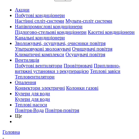
Акции
Побутові кондиціонери
Настінні спліт-системи
Мульти-спліт системи
Напівпромислові кондиціонери
Підлогово-стельові кондиціонери
Касетні кондиціонери
Канальні кондиціонери
Зволожувачі, осушувачі, очисники повітря
Ультразвукові зволожувачі
Очищувачі повітря
Климатичні комплекси
Осушувачі повітря
Вентиляція
Побутові вентилятори
Провітрювачі
Припливно-
витяжні установки з рекуперацією
Теплові завіси
Тепловентилятори
Опалення
Конвектори электричні
Колонки газові
Кулери для води
Кулери для води
Теплові насоси
Повітря-Вода
Повітря-повітря
Ще
Головна
-