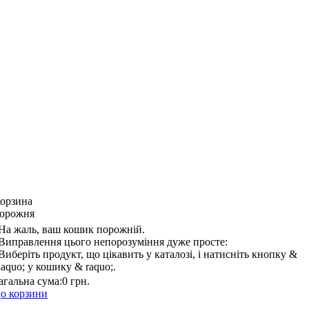
орзина
орожня
На жаль, ваш кошик порожній.
Виправлення цього непорозуміння дуже просте:
Виберіть продукт, що цікавить у каталозі, і натисніть кнопку &
laquo; у кошику & raquo;.
агальна сума:
0 грн.
о корзини