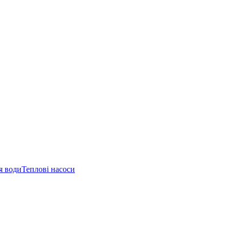
я води
Теплові насоси