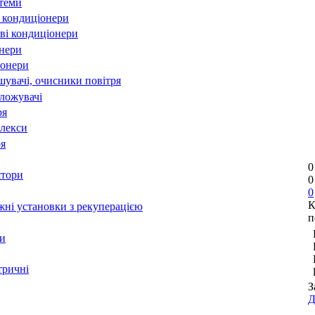
стеми
 кондиціонери
ві кондиціонери
онери
іонери
шувачі, очисники повітря
оложувачі
ря
лекси
ря
0
ятори
0
0
К
ні установки з рекуперацією
п
и
тричні
З
Д