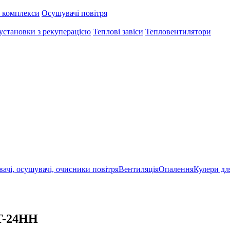
 комплекси
Осушувачі повітря
установки з рекуперацією
Теплові завіси
Тепловентилятори
ачі, осушувачі, очисники повітря
Вентиляція
Опалення
Кулери дл
T-24HH