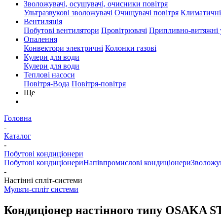
Зволожувачі, осушувачі, очисники повітря
Ультразвукові зволожувачі
Очищувачі повітря
Климатичні
Вентиляція
Побутові вентилятори
Провітрювачі
Припливно-витяжні 
Опалення
Конвектори электричні
Колонки газові
Кулери для води
Кулери для води
Теплові насоси
Повітря-Вода
Повітря-повітря
Ще
Головна
-
Каталог
-
Побутові кондиціонери
Побутові кондиціонери
Напівпромислові кондиціонери
Зволожув
-
Настінні спліт-системи
Мульти-спліт системи
Кондиціонер настінного типу OSAKA S