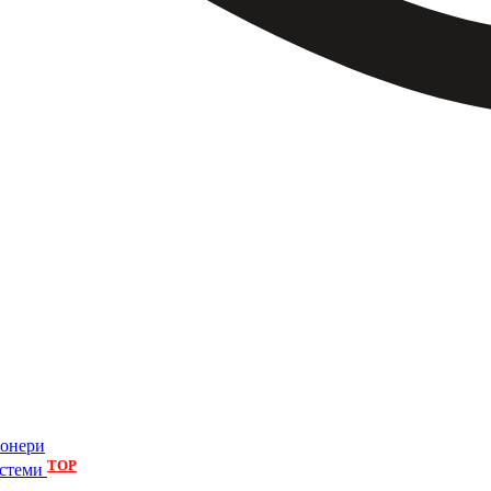
іонери
TOP
истеми