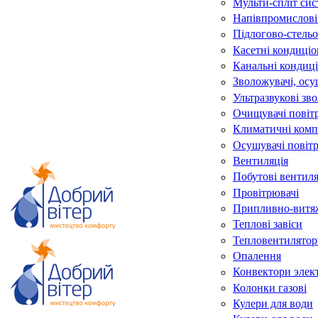
Мульти-спліт си
Напівпромислові
Підлогово-стельо
Касетні кондиці
Канальні кондиц
Зволожувачі, осу
Ультразвукові зв
Очищувачі повіт
Климатичні комп
Осушувачі повіт
Вентиляція
Побутові вентил
Провітрювачі
Припливно-витяж
Теплові завіси
Тепловентилятор
Опалення
Конвектори элек
Колонки газові
Кулери для води