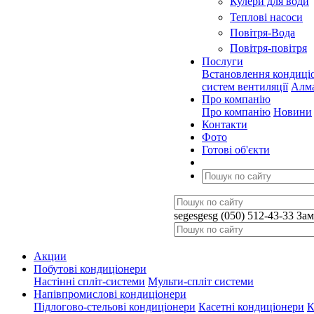
Кулери для води
Теплові насоси
Повітря-Вода
Повітря-повітря
Послуги
Встановлення кондиці
систем вентиляції
Алма
Про компанію
Про компанію
Новини
Контакти
Фото
Готові об'єкти
segesgesg
(050) 512-43-33
Зам
Акции
Побутові кондиціонери
Настінні спліт-системи
Мульти-спліт системи
Напівпромислові кондиціонери
Підлогово-стельові кондиціонери
Касетні кондиціонери
К