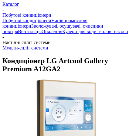
Каталог
-
Побутові кондиціонери
Побутові кондиціонери
Напівпромислові
кондиціонери
Зволожувачі, осушувачі, очисники
повітря
Вентиляція
Опалення
Кулери для води
Теплові насоси
-
Настінні спліт-системи
Мульти-спліт системи
Кондиціонер LG Artcool Gallery
Premium A12GA2