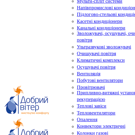
Мульти-спліт системи
Напівпромислові кондиціо
Підлогово-стельові кондиц
Касетні кондиціонери
Канальні кондиціонери
Зволожувачі, осушувачі, оч
повітря
Ультразвукові зволожувачі
Очищувачі повітря
Климатичні комплекси
Осушувачі повітря
Вентиляція
Побутові вентилятори
Провітрювачі
Припливно-витяжні устано
рекуперацією
Теплові завіси
Тепловентилятори
Опалення
Конвектори электричні
Колонки газові