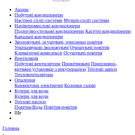
Акции
Побутові кондиціонери
Настінні спліт-системи
Мульти-спліт системи
Напівпромислові кондиціонери
Підлогово-стельові кондиціонери
Касетні кондиціонери
Канальні кондиціонери
Зволожувачі, осушувачі, очисники повітря
Ультразвукові зволожувачі
Очищувачі повітря
Климатичні комплекси
Осушувачі повітря
Вентиляція
Побутові вентилятори
Провітрювачі
Припливно-
витяжні установки з рекуперацією
Теплові завіси
Тепловентилятори
Опалення
Конвектори электричні
Колонки газові
Кулери для води
Кулери для води
Теплові насоси
Повітря-Вода
Повітря-повітря
Ще
Головна
-