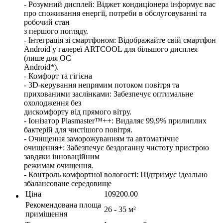
- Розумний дисплей: Віджет кондиціонера інформує вас
про споживання енергії, потреби в обслуговуванні та
робочий стан
з першого погляду.
- Інтеграція зі смартфоном: Відображайте свій смартфон
Android у галереї ARTCOOL для більшого дисплея
(лише для ОС
Android*).
- Комфорт та гігієна
- 3D-керування непрямим потоком повітря та
прихованими заслінками: Забезпечує оптимальне
охолодження без
дискомфорту від прямого вітру.
- Іонізатор Plasmaster™++: Видаляє 99,9% прилиплих
бактерій для чистішого повітря.
- Очищення заморожуванням та автоматичне
очищення+: Забезпечує бездоганну чистоту пристрою
завдяки інноваційним
режимам очищення.
- Контроль комфортної вологості: Підтримує ідеально
збалансоване середовище
Ціна
109200.00
Рекомендована площа
26 - 35 м²
приміщення