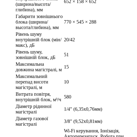
652 × 158 × 652
(ширина/высота/
глибина), мм
Габарити зовнішнього
блока (ширина/
770 × 545 × 288
высота/глибина), мм
Рівень шуму
внутрішній блок (мін/
20/42
макс), дБ
Рівень шуму,
51
зовнішній блок, дБ
Максимальна
15
довжина магістралі, м
Максимальний
перепад висоти
10
магістралі, м
Витрата повітря,
580
внутрішній блок, м³/ч
Діаметр рідинної
1/4" (6,35х0,76мм)
магістралі
Діаметр газової
3/8" (9,52х0,81мм)
магістралі
Wi-Fi керування, Іонізація,
Автоперезапуск, Робота при