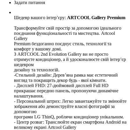
Задати питання
Шедевр вашого інтер’єру:
ARTCOOL Gallery Premium
Трансформуйте свій простір за допомогою ідеального
поєднання функціональності та мистецтва. Artcool
Gallery
Premium бездоганно поєднує стиль, технології та
комфорт у вашому домі.
З ARTCOOL 2nd Evolution Gallery ви не просто
отримуєте кондиціонер, а й удосконалюєте свій інтер’єр
шедевром
дизайну та технологій.
-Стильний дизайн: Дерев’яна рамка має естетичний
вигляд та покращить декор будь - якої кімнати.
- Дисплей FHD: 27-дюймовий дисплей Full HD
прикрашає передню панель, пропонуючи динамічне
налаштування.
- Персональний штрих: Легко завантажуйте та змінюйте
зображення або демонструйте власні фотографії за
допомогою
програми LG ThinQ, роблячи кондиціонер унікальним.
- Центр розваг: Транслюйте екран смартфона Android на
великому екрані Artcool Gallery