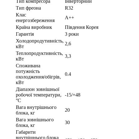
Тип компресора
Інверторний
Тип фреона
R32
Клас
A++
енергозбереження
Країна виробник
Південня Корея
Гарантія
3 роки
Холодопродутивність,
2,6
кВт
Теплопродуктивність,
3,3
кВт
Споживана
потужність
0.4
охолодження/обігрів,
кВт
Діапазон зовнішньої
робочої температури,
-15/+48
°С
Вага внутрішнього
20
блока, кг
Вага зовнішнього
30
блока, кг
Габарити
внутрішнього блока