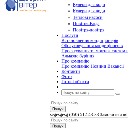
Кулери для води
Кулери для води
Теплові насоси
Повітря-Вода
Повітря-повітря
Послуги
Встановлення кондиціонерів
Обслуговування кондиціонерів
Проектування та монтаж систем в
Алмазне буріння
Про компанію
Про компанію
Новини
Вакансії
Контакти
Фото
Готові об'єкти
segesgesg
(050) 512-43-33
Замовити дзв