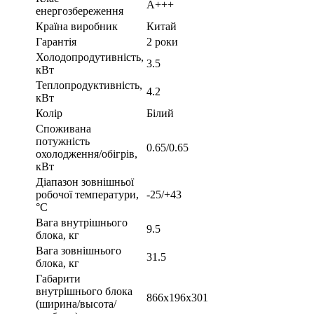
A+++
енергозбереження
Країна виробник
Китай
Гарантія
2 роки
Холодопродутивність,
3.5
кВт
Теплопродуктивність,
4.2
кВт
Колір
Білий
Споживана
потужність
0.65/0.65
охолодження/обігрів,
кВт
Діапазон зовнішньої
робочої температури,
-25/+43
°С
Вага внутрішнього
9.5
блока, кг
Вага зовнішнього
31.5
блока, кг
Габарити
внутрішнього блока
866х196х301
(ширина/высота/