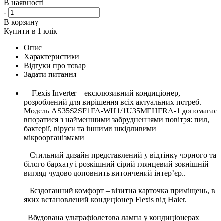
В наявності
-
+
В корзину
Купити в 1 клік
Опис
Характеристики
Відгуки про товар
Задати питання
Flexis Inverter – ексклюзивний кондиціонер,
розроблений для вирішення всіх актуальних потреб.
Модель AS35S2SF1FA-WH1/1U35MEHFRA-1 допомагає
впоратися з найменшими забрудненнями повітря: пил,
бактерії, віруси та іншими шкідливими
мікроорганізмами
Стильний дизайн представлений у відтінку чорного та
білого бархату і розкішний сірий глянцевий зовнішній
вигляд чудово доповнить витончений інтер’єр..
Бездоганний комфорт – візитна карточка приміщень, в
яких встановлений кондиціонер Flexis від Haier.
Вбудована ультрафіолетова лампа у кондиціонерах