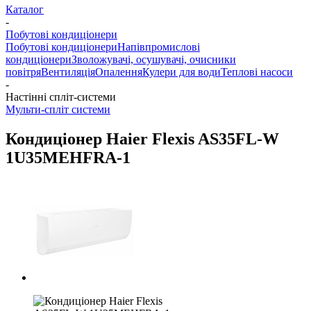
Каталог
-
Побутові кондиціонери
Побутові кондиціонери
Напівпромислові
кондиціонери
Зволожувачі, осушувачі, очисники
повітря
Вентиляція
Опалення
Кулери для води
Теплові насоси
-
Настінні спліт-системи
Мульти-спліт системи
Кондиціонер Haier Flexis AS35FL-W
1U35MEHFRA-1