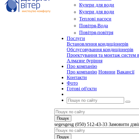
Кулери для води
Кулери для води
Теплові насоси
Повітря-Вода
Повітря-повітря
Послуги
Встановлення кондиціонерів
Обслуговування кондиціонерів
Проектування та монтаж систем в
Алмазне буріння
Про компанію
Про компанію
Новини
Вакансії
Контакти
Фото
Готові об'єкти
segesgesg
(050) 512-43-33
Замовити дзв