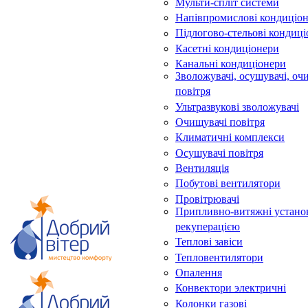
Мульти-спліт системи
Напівпромислові кондиціо
Підлогово-стельові кондиц
Касетні кондиціонери
Канальні кондиціонери
Зволожувачі, осушувачі, оч
повітря
Ультразвукові зволожувачі
Очищувачі повітря
Климатичні комплекси
Осушувачі повітря
Вентиляція
Побутові вентилятори
Провітрювачі
Припливно-витяжні устано
рекуперацією
Теплові завіси
Тепловентилятори
Опалення
Конвектори электричні
Колонки газові