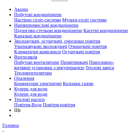
Акции
Побутові кондиціонери
Настінні спліт-системи
Мульти-спліт системи
Напівпромислові кондиціонери
Підлогово-стельові кондиціонери
Касетні кондиціонери
Канальні кондиціонери
Зволожувачі, осушувачі, очисники повітря
Ультразвукові зволожувачі
Очищувачі повітря
Климатичні комплекси
Осушувачі повітря
Вентиляція
Побутові вентилятори
Провітрювачі
Припливно-
витяжні установки з рекуперацією
Теплові завіси
Тепловентилятори
Опалення
Конвектори электричні
Колонки газові
Кулери для води
Кулери для води
Теплові насоси
Повітря-Вода
Повітря-повітря
Ще
Головна
-