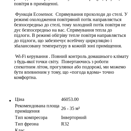
повітря в приміщенні.
Функція Ecosensor. Спрямування прохолоди до стелі. У
режимі охолодження повітряний потік направляється
безпосередньо до стелі, тому холодний потік повітря не
дує безпосередньо на вас. Спрямування тепла до
підлоги. В режимі обігріву тепле повітря направляється
до підлоги, що забезпечує всебічну циркуляцію і
збалансовану температуру в кожній зоні приміщення.
Wi-Fi керування . Повний контроль домашнього клімату
з будь-якої точки світу. Повертаючись з роботи
спекотним літом, прогулянки або подорожі, ми можемо
бути впевненим у тому, що «погода вдома» точно
комфортна.
Ціна
46053.00
Рекомендована площа
26 - 35 м²
приміщення
Тип компресора
Інверторний
Тип фреона
R32
Клас