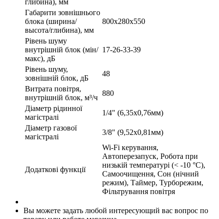
глибина), мм
Габарити зовнішнього
блока (ширина/
800х280х550
высота/глибина), мм
Рівень шуму
внутрішній блок (мін/
17-26-33-39
макс), дБ
Рівень шуму,
48
зовнішній блок, дБ
Витрата повітря,
880
внутрішній блок, м³/ч
Діаметр рідинної
1/4" (6,35х0,76мм)
магістралі
Діаметр газової
3/8" (9,52х0,81мм)
магістралі
Wi-Fi керування,
Автоперезапуск, Робота при
низькій температурі (< -10 °C),
Додаткові функції
Самоочищення, Сон (нічний
режим), Таймер, Турборежим,
Фільтрування повітря
Вы можете задать любой интересующий вас вопрос по