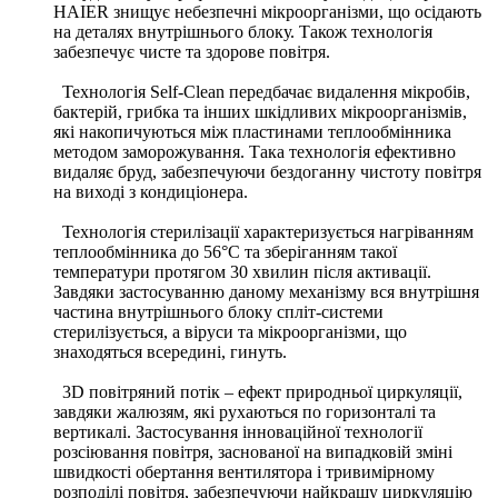
HAIER знищує небезпечні мікроорганізми, що осідають
на деталях внутрішнього блоку. Також технологія
забезпечує чисте та здорове повітря.
Технологія Self-Clean передбачає видалення мікробів,
бактерій, грибка та інших шкідливих мікроорганізмів,
які накопичуються між пластинами теплообмінника
методом заморожування. Така технологія ефективно
видаляє бруд, забезпечуючи бездоганну чистоту повітря
на виході з кондиціонера.
Технологія стерилізації характеризується нагріванням
теплообмінника до 56°С та зберіганням такої
температури протягом 30 хвилин після активації.
Завдяки застосуванню даному механізму вся внутрішня
частина внутрішнього блоку спліт-системи
стерилізується, а віруси та мікроорганізми, що
знаходяться всередині, гинуть.
3D повітряний потік – ефект природньої циркуляції,
завдяки жалюзям, які рухаються по горизонталі та
вертикалі. Застосування інноваційної технології
розсіювання повітря, заснованої на випадковій зміні
швидкості обертання вентилятора і тривимірному
розподілі повітря, забезпечуючи найкращу циркуляцію