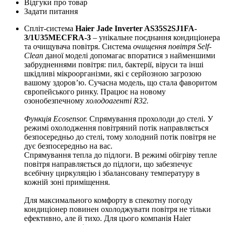
Відгуки про товар
Задати питання
Спліт-система
Haier Jade Inverter AS35S2SJ1FA-
3/1U35MECFRA-3
– унікальне поєднання кондиціонера
та очищувача повітря. Система
очищення повітря Self-
Clean
даної моделі допомагає впоратися з найменшими
забрудненнями повітря: пил, бактерії, віруси та інші
шкідливі мікроорганізми, які є серйозною загрозою
вашому здоров’ю. Сучасна модель, що стала фаворитом
європейського ринку. Працює на новому
озонобезпечному
холодоагенті R32.
Функція Ecosensor.
Спрямування прохолоди до стелі. У
режимі охолодження повітряний потік направляється
безпосередньо до стелі, тому холодний потік повітря не
дує безпосередньо на вас.
Спрямування тепла до підлоги. В режимі обігріву тепле
повітря направляється до підлоги, що забезпечує
всебічну циркуляцію і збалансовану температуру в
кожній зоні приміщення.
Для максимального комфорту в спекотну погоду
кондиціонер повинен охолоджувати повітря не тільки
ефективно, але й тихо. Для цього компанія Haier