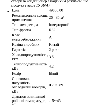
створила кондиціонер з надтихим режимом, що
продукує
лише 15 дБ(A)
.
Ціна
49838.00
Рекомендована площа
26 - 35 м²
приміщення
Тип компресора
Інверторний
Тип фреона
R32
Клас
A+++
енергозбереження
Країна виробник
Китай
Гарантія
2 роки
Холодопродутивність,
3.5
кВт
Теплопродуктивність,
4.2
кВт
Колір
Білий
Споживана
потужність
0.79/0.89
охолодження/обігрів,
кВт
Діапазон зовнішньої
робочої температури,
-15/+43
°С