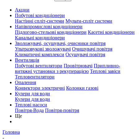
Акции
Побутові кондиціонери
Настінні спліт-системи
Мульти-спліт системи
Напівпромислові кондиціонери
Підлогово-стельові кондиціонери
Касетні кондиціонери
Канальні кондиціонери
Зволожувачі, осушувачі, очисники повітря
Ультразвукові зволожувачі
Очищувачі повітря
Климатичні комплекси
Осушувачі повітря
Вентиляція
Побутові вентилятори
Провітрювачі
Припливно-
витяжні установки з рекуперацією
Теплові завіси
Тепловентилятори
Опалення
Конвектори электричні
Колонки газові
Кулери для води
Кулери для води
Теплові насоси
Повітря-Вода
Повітря-повітря
Ще
Головна
-