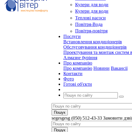
Кулери для води
Кулери для води
Теплові насоси
Повітря-Вода
Повітря-повітря
Послуги
Встановлення кондиціонерів
Обслуговування кондиціонерів
Проектування та монтаж систем в
Алмазне буріння
Про компанію
Про компанію
Новини
Вакансії
Контакти
Фото
Готові об'єкти
segesgesg
(050) 512-43-33
Замовити дзв