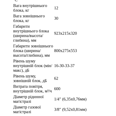
Вага внутрішнього
12
блока, кг
Вага зовнішнього
30
блока, кг
Габарити
внутрішнього блока
923x215x320
(ширина/высота/
глибина), мм
Габарити зовнішнього
блока (ширина/
800x275x553
высота/глибина), мм
Рівень шуму
внутрішній блок (мін/
16-30-33-37
макс), дБ
Рівень шуму,
62
зовнішній блок, дБ
Витрата повітря,
600
внутрішній блок, м³/ч
Діаметр рідинної
1/4" (6,35х0,76мм)
магістралі
Діаметр газової
3/8" (9,52х0,81мм)
магістралі