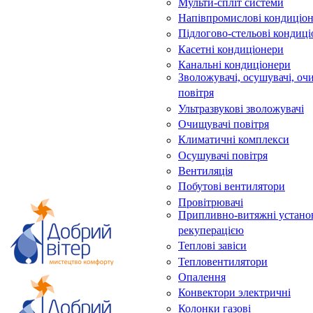
Мульти-спліт системи
Напівпромислові кондиціо
Підлогово-стельові кондиц
Касетні кондиціонери
Канальні кондиціонери
Зволожувачі, осушувачі, оч
повітря
Ультразвукові зволожувачі
Очищувачі повітря
Климатичні комплекси
Осушувачі повітря
Вентиляція
Побутові вентилятори
Провітрювачі
Припливно-витяжні устано
рекуперацією
Теплові завіси
Тепловентилятори
Опалення
Конвектори электричні
Колонки газові