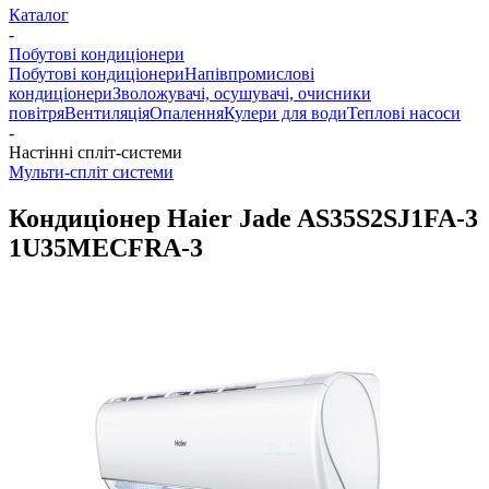
Каталог
-
Побутові кондиціонери
Побутові кондиціонери
Напівпромислові
кондиціонери
Зволожувачі, осушувачі, очисники
повітря
Вентиляція
Опалення
Кулери для води
Теплові насоси
-
Настінні спліт-системи
Мульти-спліт системи
Кондиціонер Haier Jade AS35S2SJ1FA-3
1U35MECFRA-3