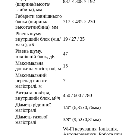
837 × 308 × 192
(ширина/высота/
глибина), мм
Габарити зовнішнього
блока (ширина/
717 × 495 × 230
высота/глибина), мм
Рівень шуму
внутрішній блок (мін/
19 / 27 / 35
макс), дБ
Рівень шуму,
47
зовнішній блок, дБ
Максимальна
15
довжина магістралі, м
Максимальний
перепад висоти
7
магістралі, м
Витрата повітря,
450 / 600 / 780
внутрішній блок, м³/ч
Діаметр рідинної
1/4" (6,35х0,76мм)
магістралі
Діаметр газової
3/8" (9,52х0,81мм)
магістралі
Wi-Fi керування, Іонізація,
Автоперезапуск, Робота при