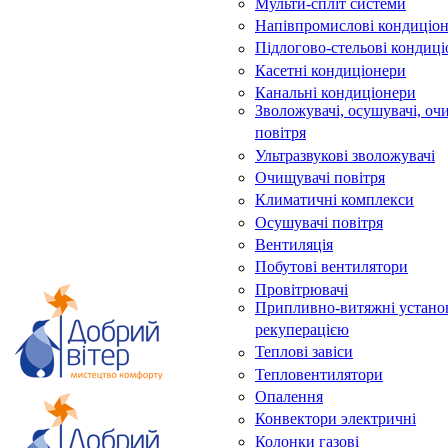
Мульти-спліт системи
Напівпромислові кондиціо
Підлогово-стельові кондиц
Касетні кондиціонери
Канальні кондиціонери
Зволожувачі, осушувачі, оч
повітря
Ультразвукові зволожувачі
Очищувачі повітря
Климатичні комплекси
Осушувачі повітря
Вентиляція
Побутові вентилятори
Провітрювачі
Припливно-витяжні устано
рекуперацією
Теплові завіси
Тепловентилятори
Опалення
Конвектори электричні
Колонки газові