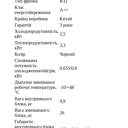
Тип фреона
R32
Клас
A++
енергозбереження
Країна виробник
Китай
Гарантія
3 роки
Холодопродутивність,
2,5
кВт
Теплопродуктивність,
3,3
кВт
Колір
Чорний
Споживана
потужність
0,655/0,8
охолодження/обігрів,
кВт
Діапазон зовнішньої
робочої температури,
-10/+48
°С
Вага внутрішнього
9,9
блока, кг
Вага зовнішнього
26
блока, кг
Габарити
внутрішнього блока