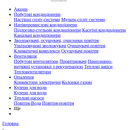
Акции
Побутові кондиціонери
Настінні спліт-системи
Мульти-спліт системи
Напівпромислові кондиціонери
Підлогово-стельові кондиціонери
Касетні кондиціонери
Канальні кондиціонери
Зволожувачі, осушувачі, очисники повітря
Ультразвукові зволожувачі
Очищувачі повітря
Климатичні комплекси
Осушувачі повітря
Вентиляція
Побутові вентилятори
Провітрювачі
Припливно-
витяжні установки з рекуперацією
Теплові завіси
Тепловентилятори
Опалення
Конвектори электричні
Колонки газові
Кулери для води
Кулери для води
Теплові насоси
Повітря-Вода
Повітря-повітря
Ще
Головна
-