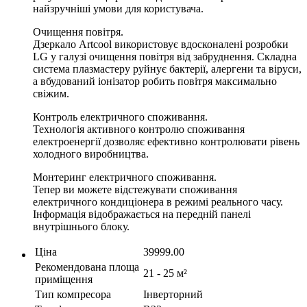
найзручніші умови для користувача.
Очищення повітря.
Дзеркало Artcool використовує вдосконалені розробки
LG у галузі очищення повітря від забруднення. Складна
система плазмастеру руйнує бактерії, алергени та віруси,
а вбудований іонізатор робить повітря максимально
свіжим.
Контроль електричного споживання.
Технологія активного контролю споживання
електроенергії дозволяє ефективно контролювати рівень
холодного виробництва.
Монтеринг електричного споживання.
Тепер ви можете відстежувати споживання
електричного кондиціонера в режимі реального часу.
Інформація відображається на передній панелі
внутрішнього блоку.
Ціна
39999.00
Рекомендована площа
21 - 25 м²
приміщення
Тип компресора
Інверторний