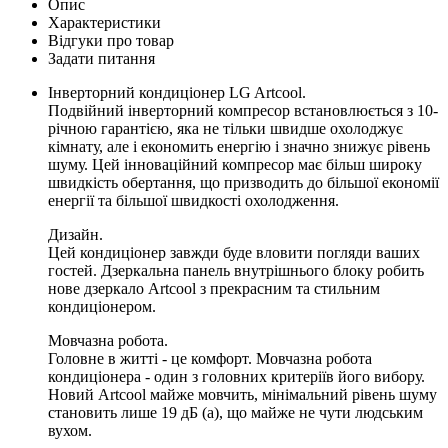
Опис
Характеристики
Відгуки про товар
Задати питання
Інверторний кондиціонер LG Artcool.
Подвійний інверторний компресор встановлюється з 10-
річною гарантією, яка не тільки швидше охолоджує
кімнату, але і економить енергію і значно знижує рівень
шуму. Цей інноваційний компресор має більш широку
швидкість обертання, що призводить до більшої економії
енергії та більшої швидкості охолодження.
Дизайн.
Цей кондиціонер завжди буде вловити погляди ваших
гостей. Дзеркальна панель внутрішнього блоку робить
нове дзеркало Artcool з прекрасним та стильним
кондиціонером.
Мовчазна робота.
Головне в житті - це комфорт. Мовчазна робота
кондиціонера - один з головних критеріїв його вибору.
Новий Artcool майже мовчить, мінімальний рівень шуму
становить лише 19 дБ (а), що майже не чути людським
вухом.