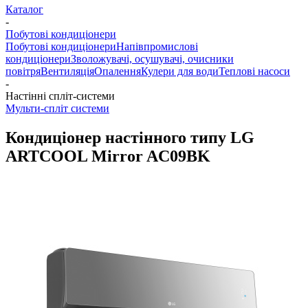
Каталог
-
Побутові кондиціонери
Побутові кондиціонери
Напівпромислові
кондиціонери
Зволожувачі, осушувачі, очисники
повітря
Вентиляція
Опалення
Кулери для води
Теплові насоси
-
Настінні спліт-системи
Мульти-спліт системи
Кондиціонер настінного типу LG
ARTCOOL Mirror AC09BK