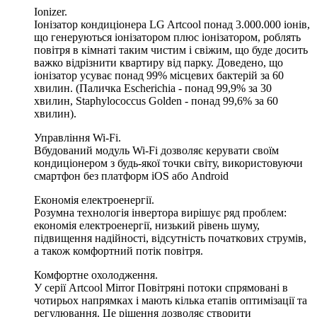
Ionizer.
Іонізатор кондиціонера LG Artcool понад 3.000.000 іонів,
що генеруються іонізатором плюс іонізатором, роблять
повітря в кімнаті таким чистим і свіжим, що буде досить
важко відрізнити квартиру від парку. Доведено, що
іонізатор усуває понад 99% місцевих бактерій за 60
хвилин. (Паличка Escherichia - понад 99,9% за 30
хвилин, Staphylococcus Golden - понад 99,6% за 60
хвилин).
Управління Wi-Fi.
Вбудований модуль Wi-Fi дозволяє керувати своїм
кондиціонером з будь-якої точки світу, використовуючи
смартфон без платформ iOS або Android
Економія електроенергії.
Розумна технологія інвертора вирішує ряд проблем:
економія електроенергії, низький рівень шуму,
підвищення надійності, відсутність початкових струмів,
а також комфортний потік повітря.
Комфортне охолодження.
У серії Artcool Mirror Повітряні потоки спрямовані в
чотирьох напрямках і мають кілька етапів оптимізації та
регулювання. Це рішення дозволяє створити