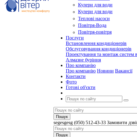
Кулери для води
Кулери для води
Теплові насоси
Повітря-Вода
Повітря-повітря
Послуги
Встановлення кондиціонерів
Обслуговування кондиціонерів
Проектування та монтаж систем в
Алмазне буріння
Про компанію
Про компанію
Новини
Вакансії
Контакти
Фото
Готові об'єкти
segesgesg
(050) 512-43-33
Замовити дзв