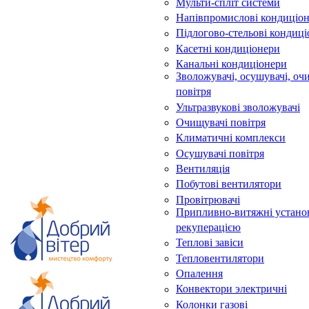
Мульти-спліт системи
Напівпромислові кондиціо
Підлогово-стельові кондиц
Касетні кондиціонери
Канальні кондиціонери
Зволожувачі, осушувачі, оч
повітря
Ультразвукові зволожувачі
Очищувачі повітря
Климатичні комплекси
Осушувачі повітря
Вентиляція
Побутові вентилятори
Провітрювачі
Припливно-витяжні устано
рекуперацією
Теплові завіси
Тепловентилятори
Опалення
Конвектори электричні
Колонки газові