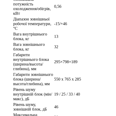
потужність
0,56
охолодження/обігрів,
кВт
Діапазон зовнішньої
робочої температури,
-15/+46
°С
Вага внутрішнього
13
блока, кг
Вага зовнішнього
32
блока, кг
Габарити
внутрішнього блока
295×798×189
(ширина/высота/
глибина), мм
Габарити зовнішнього
блока (ширина/
550 x 765 x 285
высота/глибина), мм
Рівень шуму
внутрішній блок (мін/
19 / 25 / 33 / 40
макс), дБ
Рівень шуму,
46
зовнішній блок, дБ
Максимальна