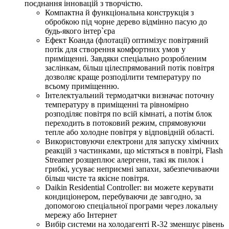
поєднання інновацій з творчістю.
Компактна й функціональна конструкція з
обробкою під чорне дерево відмінно пасую до
будь-якого інтер`єра
Ефект Коанда (флотації) оптимізує повітряний
потік для створення комфортних умов у
приміщенні. Завдяки спеціально розробленим
заслінкам, більш цілеспрямований потік повітря
дозволяє краще розподілити температуру по
всьому приміщенню.
Інтелектуальний термодатчки визначає поточну
температуру в приміщенні та рівномірно
розподіляє повітря по всій кімнаті, а потім блок
переходить в потоковий режим, спрямовуючи
тепле або холодне повітря у відповідній області.
Використовуючи електрони для запуску хімічних
реакцій з частинками, що містяться в повітрі, Flash
Streamer розщеплює алергени, такі як пилок і
грибкі, усуває неприємні запахи, забезпечиваючи
більш чисте та якісне повітря.
Daikin Residential Controller: ви можете керувати
кондиціонером, перебуваючи де завгодно, за
допомогою спеціальної програми через локальну
мережу або Інтернет
Вибір системи на холодагенті R-32 зменшує рівень