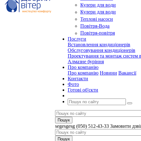
Кулери для води
Кулери для води
Теплові насоси
Повітря-Вода
Повітря-повітря
Послуги
Встановлення кондиціонерів
Обслуговування кондиціонерів
Проектування та монтаж систем в
Алмазне буріння
Про компанію
Про компанію
Новини
Вакансії
Контакти
Фото
Готові об'єкти
segesgesg
(050) 512-43-33
Замовити дзв