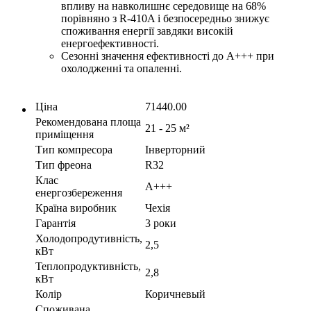
впливу на навколишнє середовище на 68%
порівняно з R-410A і безпосередньо знижує
споживання енергії завдяки високій
енергоефективності.
Сезонні значення ефективності до A+++ при
охолодженні та опаленні.
Ціна
71440.00
Рекомендована площа
21 - 25 м²
приміщення
Тип компресора
Інверторний
Тип фреона
R32
Клас
A+++
енергозбереження
Країна виробник
Чехія
Гарантія
3 роки
Холодопродутивність,
2,5
кВт
Теплопродуктивність,
2,8
кВт
Колір
Коричневый
Споживана