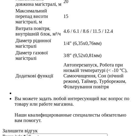
20
довжина магістралі, м
Максимальний
перепад висоти
15
магістралі, м
Витрата повітря,
4.6 / 6.1 / 8.6 / 11.5 / 12.4
внутрішній блок, м³/ч
Діаметр рідинної
1/4" (6,35х0,76мм)
магістралі
Діаметр газової
3/8" (9,52х0,81мм)
магістралі
Автоперезапуск, Робота при
низькій температурі (< -10 °C),
Додаткові функції
Самоочищення, Сон (нічний
режим), Таймер, Турборежим,
Фільтрування повітря
Вы можете задать любой интересующий вас вопрос по
товару или работе магазина.
Наши квалифицированные специалисты обязательно
вам помогут.
Залишити відгук