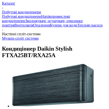
Каталог
-
Побутові кондиціонери
Побутові кондиціонери
Напівпромислові
кондиціонери
Зволожувачі, осушувачі, очисники
повітря
Вентиляція
Опалення
Кулери для води
Теплові насоси
-
Настінні спліт-системи
Мульти-спліт системи
Кондиціонер Daikin Stylish
FTXA25BT/RXA25A