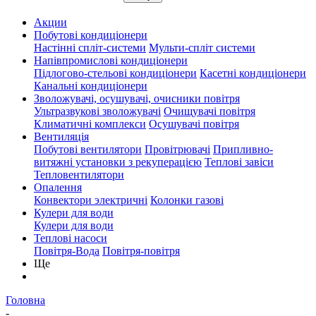
Акции
Побутові кондиціонери
Настінні спліт-системи
Мульти-спліт системи
Напівпромислові кондиціонери
Підлогово-стельові кондиціонери
Касетні кондиціонери
Канальні кондиціонери
Зволожувачі, осушувачі, очисники повітря
Ультразвукові зволожувачі
Очищувачі повітря
Климатичні комплекси
Осушувачі повітря
Вентиляція
Побутові вентилятори
Провітрювачі
Припливно-
витяжні установки з рекуперацією
Теплові завіси
Тепловентилятори
Опалення
Конвектори электричні
Колонки газові
Кулери для води
Кулери для води
Теплові насоси
Повітря-Вода
Повітря-повітря
Ще
Головна
-