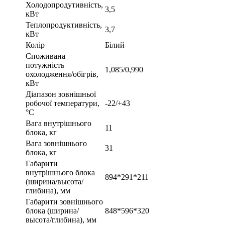
Холодопродутивність,
3,5
кВт
Теплопродуктивність,
3,7
кВт
Колір
Білий
Споживана
потужність
1,085/0,990
охолодження/обігрів,
кВт
Діапазон зовнішньої
робочої температури,
-22/+43
°С
Вага внутрішнього
11
блока, кг
Вага зовнішнього
31
блока, кг
Габарити
внутрішнього блока
894*291*211
(ширина/высота/
глибина), мм
Габарити зовнішнього
блока (ширина/
848*596*320
высота/глибина), мм