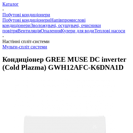
Каталог
-
Побутові кондиціонери
Побутові кондиціонери
Напівпромислові
кондиціонери
Зволожувачі, осушувачі, очисники
повітря
Вентиляція
Опалення
Кулери для води
Теплові насоси
-
Настінні спліт-системи
Мульти-спліт системи
Кондиціонер GREE MUSE DC inverter
(Cold Plazma) GWH12AFC-K6DNA1D