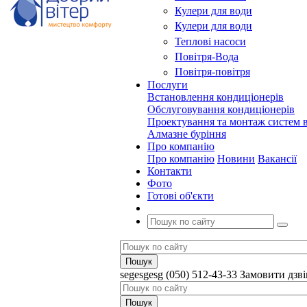
Кулери для води
Кулери для води
Теплові насоси
Повітря-Вода
Повітря-повітря
Послуги
Встановлення кондиціонерів
Обслуговування кондиціонерів
Проектування та монтаж систем в
Алмазне буріння
Про компанію
Про компанію
Новини
Вакансії
Контакти
Фото
Готові об'єкти
segesgesg
(050) 512-43-33
Замовити дзв