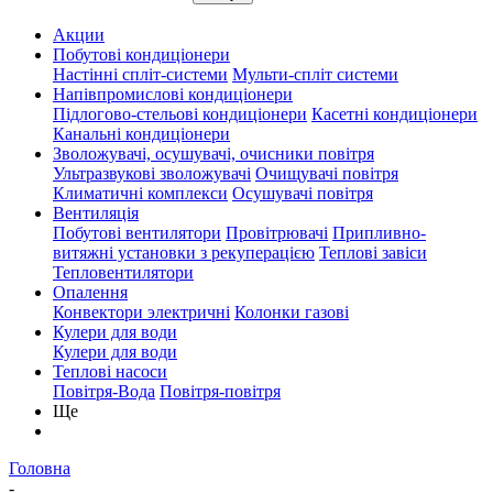
Акции
Побутові кондиціонери
Настінні спліт-системи
Мульти-спліт системи
Напівпромислові кондиціонери
Підлогово-стельові кондиціонери
Касетні кондиціонери
Канальні кондиціонери
Зволожувачі, осушувачі, очисники повітря
Ультразвукові зволожувачі
Очищувачі повітря
Климатичні комплекси
Осушувачі повітря
Вентиляція
Побутові вентилятори
Провітрювачі
Припливно-
витяжні установки з рекуперацією
Теплові завіси
Тепловентилятори
Опалення
Конвектори электричні
Колонки газові
Кулери для води
Кулери для води
Теплові насоси
Повітря-Вода
Повітря-повітря
Ще
Головна
-