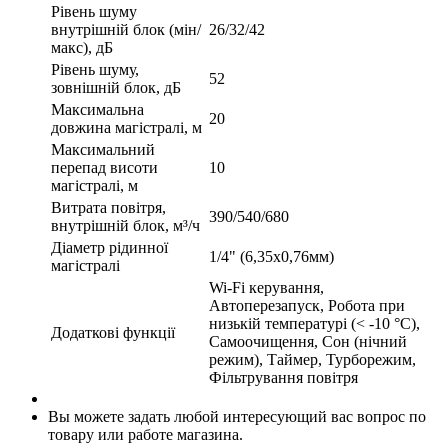
Рівень шуму
внутрішній блок (мін/
26/32/42
макс), дБ
Рівень шуму,
52
зовнішній блок, дБ
Максимальна
20
довжина магістралі, м
Максимальний
перепад висоти
10
магістралі, м
Витрата повітря,
390/540/680
внутрішній блок, м³/ч
Діаметр рідинної
1/4" (6,35х0,76мм)
магістралі
Wi-Fi керування,
Автоперезапуск, Робота при
низькій температурі (< -10 °C),
Додаткові функції
Самоочищення, Сон (нічний
режим), Таймер, Турборежим,
Фільтрування повітря
Вы можете задать любой интересующий вас вопрос по
товару или работе магазина.