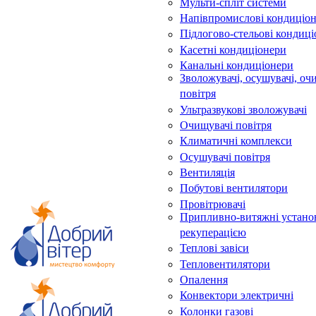
Мульти-спліт системи
Напівпромислові кондиціо
Підлогово-стельові кондиц
Касетні кондиціонери
Канальні кондиціонери
Зволожувачі, осушувачі, оч
повітря
Ультразвукові зволожувачі
Очищувачі повітря
Климатичні комплекси
Осушувачі повітря
Вентиляція
Побутові вентилятори
Провітрювачі
Припливно-витяжні устано
рекуперацією
Теплові завіси
Тепловентилятори
Опалення
Конвектори электричні
Колонки газові