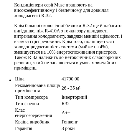
Кондиціонери серії Muse працюють на
високоефективному і безпечному для довкілля
холодоагенті R-32.
Крім більшої екологічної безпеки R-32 ще й набагато
вигідніше, ніж R-410A з точки зору швидкості
витрачання холодоагенту, завдяки меншій щільності і
в'язкості цієї речовини. Крім того, поліпшується і
холодопродуктивність системи (майже на 4%),
зменшується на 10% енергоспоживання пристрою.
Також R-32 належить до нетоксичних слабогорючих
речовин, який не запалюється в умовах звичайних
приміщень.
Ціна
41790.00
Рекомендована площа
26 - 35 м²
приміщення
Тип компресора
Інверторний
Тип фреона
R32
Клас
A++
енергозбереження
Країна виробник
Гонконг
Гарантія
3 роки