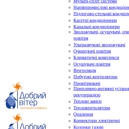
Мульти-спліт системи
Напівпромислові кондиціо
Підлогово-стельові кондиц
Касетні кондиціонери
Канальні кондиціонери
Зволожувачі, осушувачі, оч
повітря
Ультразвукові зволожувачі
Очищувачі повітря
Климатичні комплекси
Осушувачі повітря
Вентиляція
Побутові вентилятори
Провітрювачі
Припливно-витяжні устано
рекуперацією
Теплові завіси
Тепловентилятори
Опалення
Конвектори электричні
Колонки газові