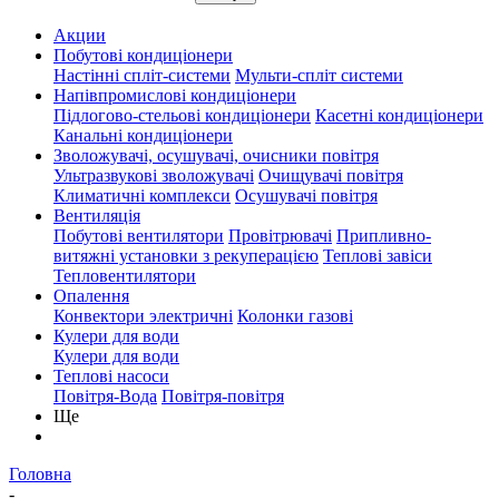
Акции
Побутові кондиціонери
Настінні спліт-системи
Мульти-спліт системи
Напівпромислові кондиціонери
Підлогово-стельові кондиціонери
Касетні кондиціонери
Канальні кондиціонери
Зволожувачі, осушувачі, очисники повітря
Ультразвукові зволожувачі
Очищувачі повітря
Климатичні комплекси
Осушувачі повітря
Вентиляція
Побутові вентилятори
Провітрювачі
Припливно-
витяжні установки з рекуперацією
Теплові завіси
Тепловентилятори
Опалення
Конвектори электричні
Колонки газові
Кулери для води
Кулери для води
Теплові насоси
Повітря-Вода
Повітря-повітря
Ще
Головна
-