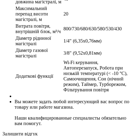
довжина магістралі, м
Максимальний
перепад висоти
20
магістралі, м
Витрата повітря,
800/730/680/630/580/530/430
внутрішній блок, м³/ч
Діаметр рідинної
1/4" (6,35х0,76мм)
магістралі
Діаметр газової
3/8" (9,52х0,81мм)
магістралі
Wi-Fi керування,
Автоперезапуск, Робота при
низькій температурі (< -10 °C),
Додаткові функції
Самоочищення, Сон (нічний
режим), Таймер, Турборежим,
Фільтрування повітря
Вы можете задать любой интересующий вас вопрос по
товару или работе магазина.
Наши квалифицированные специалисты обязательно
вам помогут.
Залишити відгук