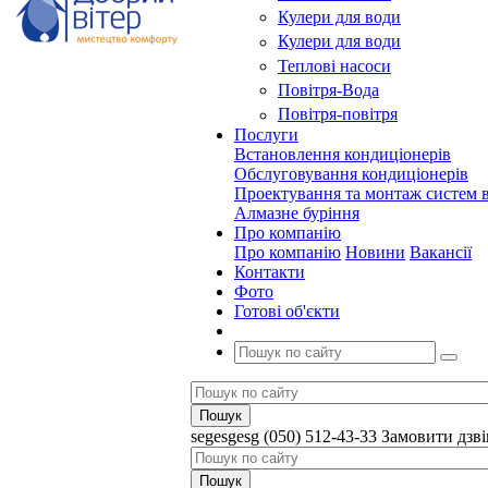
Кулери для води
Кулери для води
Теплові насоси
Повітря-Вода
Повітря-повітря
Послуги
Встановлення кондиціонерів
Обслуговування кондиціонерів
Проектування та монтаж систем в
Алмазне буріння
Про компанію
Про компанію
Новини
Вакансії
Контакти
Фото
Готові об'єкти
segesgesg
(050) 512-43-33
Замовити дзв