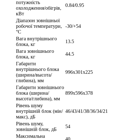
потужність
0.84/0.95
охолодження/обігрів,
кВт
Діапазон зовнішньої
робочої температури,
-30/+54
°С
Вага внутрішнього
13.5
блока, кг
Вага зовнішнього
44.5
блока, кг
Габарити
внутрішнього блока
996x301x225
(ширина/высота/
глибина), мм
Габарити зовнішнього
блока (ширина/
899x596x378
высота/глибина), мм
Рівень шуму
внутрішній блок (мін/
46/43/41/38/36/34/21
макс), дБ
Рівень шуму,
54
зовнішній блок, дБ
Максимальна
40