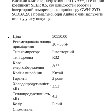
Високий клас енергоефективності (А +++) і сезонний
коефіцієнт SEER 8.5, сім швидкостей роботи і
інверторний компресор - кондиціонеру GWH12YD-
S6DBA2A з преміальної серії Amber є чим заслужити
пильну увагу покупця.
Ціна
50550.00
Рекомендована площа
26 - 35 м²
приміщення
Тип компресора
Інверторний
Тип фреона
R32
Клас
A++
енергозбереження
Країна виробник
Китай
Гарантія
2 роки
Холодопродутивність,
3.53
кВт
Теплопродуктивність,
4.2
кВт
Колір
Білий
Споживана