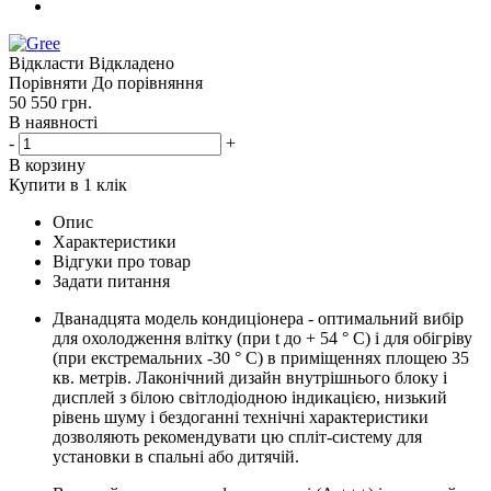
Відкласти
Відкладено
Порівняти
До порівняння
50 550
грн.
В наявності
-
+
В корзину
Купити в 1 клік
Опис
Характеристики
Відгуки про товар
Задати питання
Дванадцята модель кондиціонера - оптимальний вибір
для охолодження влітку (при t до + 54 ° С) і для обігріву
(при екстремальних -30 ° С) в приміщеннях площею 35
кв. метрів. Лаконічний дизайн внутрішнього блоку і
дисплей з білою світлодіодною індикацією, низький
рівень шуму і бездоганні технічні характеристики
дозволяють рекомендувати цю спліт-систему для
установки в спальні або дитячій.