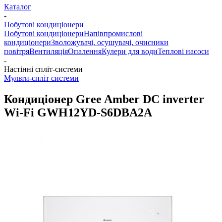
Каталог
-
Побутові кондиціонери
Побутові кондиціонери
Напівпромислові
кондиціонери
Зволожувачі, осушувачі, очисники
повітря
Вентиляція
Опалення
Кулери для води
Теплові насоси
-
Настінні спліт-системи
Мульти-спліт системи
Кондиціонер Gree Amber DC inverter
Wi-Fi GWH12YD-S6DBA2A