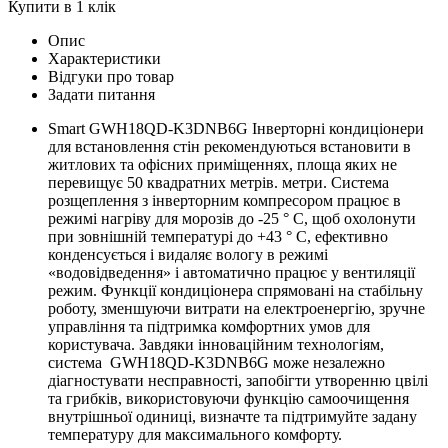
Купити в 1 клік
Опис
Характеристики
Відгуки про товар
Задати питання
Smart GWH18QD-K3DNB6G Інверторні кондиціонери
для встановлення стін рекомендуються встановити в
житлових та офісних приміщеннях, площа яких не
перевищує 50 квадратних метрів. метри. Система
розщеплення з інверторним компресором працює в
режимі нагріву для морозів до -25 ° C, щоб охолонути
при зовнішній температурі до +43 ° C, ефективно
конденсується і видаляє вологу в режимі
«водовідведення» і автоматично працює у вентиляції
режим. Функції кондиціонера спрямовані на стабільну
роботу, зменшуючи витрати на електроенергію, зручне
управління та підтримка комфортних умов для
користувача. Завдяки інноваційним технологіям,
система GWH18QD-K3DNB6G може незалежно
діагностувати несправності, запобігти утворенню цвілі
та грибків, використовуючи функцію самоочищення
внутрішньої одиниці, визначте та підтримуйте задану
температуру для максимального комфорту.