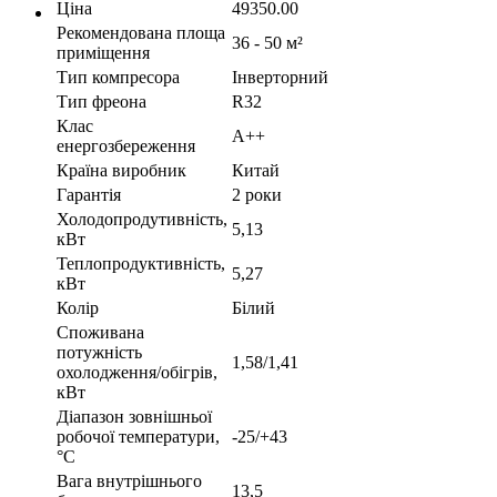
Ціна
49350.00
Рекомендована площа
36 - 50 м²
приміщення
Тип компресора
Інверторний
Тип фреона
R32
Клас
A++
енергозбереження
Країна виробник
Китай
Гарантія
2 роки
Холодопродутивність,
5,13
кВт
Теплопродуктивність,
5,27
кВт
Колір
Білий
Споживана
потужність
1,58/1,41
охолодження/обігрів,
кВт
Діапазон зовнішньої
робочої температури,
-25/+43
°С
Вага внутрішнього
13,5