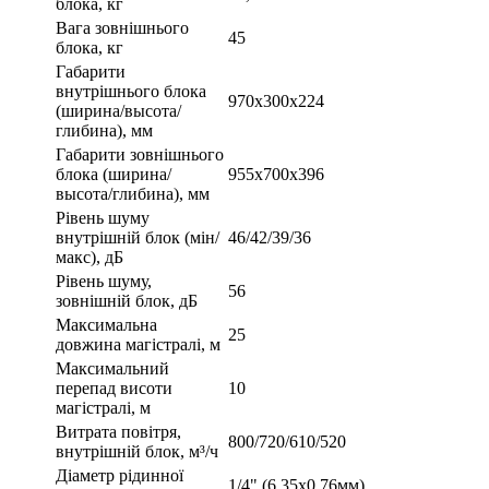
блока, кг
Вага зовнішнього
45
блока, кг
Габарити
внутрішнього блока
970x300x224
(ширина/высота/
глибина), мм
Габарити зовнішнього
блока (ширина/
955x700x396
высота/глибина), мм
Рівень шуму
внутрішній блок (мін/
46/42/39/36
макс), дБ
Рівень шуму,
56
зовнішній блок, дБ
Максимальна
25
довжина магістралі, м
Максимальний
перепад висоти
10
магістралі, м
Витрата повітря,
800/720/610/520
внутрішній блок, м³/ч
Діаметр рідинної
1/4" (6,35х0,76мм)