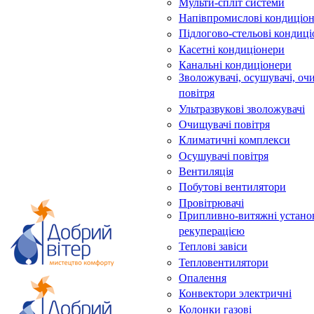
Мульти-спліт системи
Напівпромислові кондиціо
Підлогово-стельові кондиц
Касетні кондиціонери
Канальні кондиціонери
Зволожувачі, осушувачі, оч
повітря
Ультразвукові зволожувачі
Очищувачі повітря
Климатичні комплекси
Осушувачі повітря
Вентиляція
Побутові вентилятори
Провітрювачі
Припливно-витяжні устано
рекуперацією
Теплові завіси
Тепловентилятори
Опалення
Конвектори электричні
Колонки газові