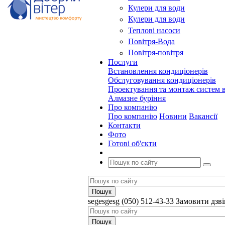
Кулери для води
Кулери для води
Теплові насоси
Повітря-Вода
Повітря-повітря
Послуги
Встановлення кондиціонерів
Обслуговування кондиціонерів
Проектування та монтаж систем в
Алмазне буріння
Про компанію
Про компанію
Новини
Вакансії
Контакти
Фото
Готові об'єкти
segesgesg
(050) 512-43-33
Замовити дзв