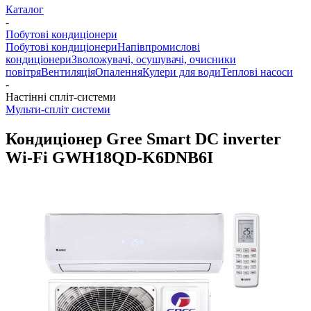
Каталог
-
Побутові кондиціонери
Побутові кондиціонери
Напівпромислові
кондиціонери
Зволожувачі, осушувачі, очисники
повітря
Вентиляція
Опалення
Кулери для води
Теплові насоси
-
Настінні спліт-системи
Мульти-спліт системи
Кондиціонер Gree Smart DC inverter
Wi-Fi GWH18QD-K6DNB6I