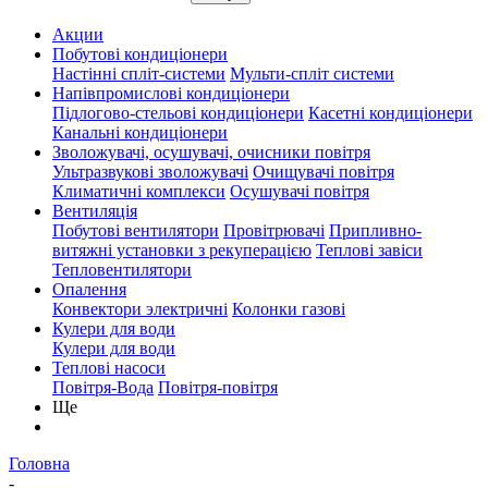
Акции
Побутові кондиціонери
Настінні спліт-системи
Мульти-спліт системи
Напівпромислові кондиціонери
Підлогово-стельові кондиціонери
Касетні кондиціонери
Канальні кондиціонери
Зволожувачі, осушувачі, очисники повітря
Ультразвукові зволожувачі
Очищувачі повітря
Климатичні комплекси
Осушувачі повітря
Вентиляція
Побутові вентилятори
Провітрювачі
Припливно-
витяжні установки з рекуперацією
Теплові завіси
Тепловентилятори
Опалення
Конвектори электричні
Колонки газові
Кулери для води
Кулери для води
Теплові насоси
Повітря-Вода
Повітря-повітря
Ще
Головна
-