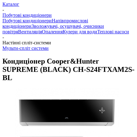
Каталог
-
Побутові кондиціонери
Побутові кондиціонери
Напівпромислові
кондиціонери
Зволожувачі, осушувачі, очисники
повітря
Вентиляція
Опалення
Кулери для води
Теплові насоси
-
Настінні спліт-системи
Мульти-спліт системи
Кондиціонер Cooper&Hunter
SUPREME (BLACK) CH-S24FTXAM2S-
BL