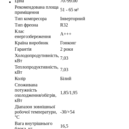
Ціна
70799.00
Рекомендована площа
51 - 65 м²
приміщення
Тип компресора
Інверторний
Тип фреона
R32
Клас
A+++
енергозбереження
Країна виробник
Гонконг
Гарантія
2 роки
Холодопродутивність,
7,03
кВт
Теплопродуктивність,
7,03
кВт
Колір
Білий
Споживана
потужність
1,85/1,95
охолодження/обігрів,
кВт
Діапазон зовнішньої
робочої температури,
-30/+54
°С
Вага внутрішнього
16,5
блока, кг