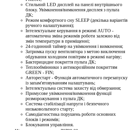
Стильний LED дисплей на панелі внутрішнього
блоку. Увімкнення/вимкнення дисплея з пульта
ДК;
Режим комфортного сну SLЕЕР (декілька варіантів
ручного налаштування);
Інтелектуальне керування в режимі AUTO -
автоматична зміна режимів роботи залежно від
змін температури в приміщенні;
24-годинний таймер на увімкнення і вимкнення;
Затримка пуску вентилятора з метою виключення
обдування холодним повітрям в режимі нагріву;
Бактерицидне покриття пульта ДК;
Теплообмінники з антикорозійним покриттям
GREEN - FIN;
Авторестарт - Функція автоматичного перезапуску
із запам'ятовуванням налаштувань;
Інтелектуальна система захисту від обмерзання;
Примусове увімкнення/вимкнення функції
розморожування з пульта ДК;
Система стабілізації напруги і безпечного
низьковольтного старту;
Самодіагностика порушень роботи основних
блоків і режимів;
Блокування управління.