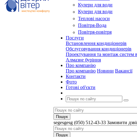
Кулери для води
Кулери для води
Теплові насоси
Повітря-Вода
Повітря-повітря
Послуги
Встановлення кондиціонерів
Обслуговування кондиціонерів
Проектування та монтаж систем в
Алмазне буріння
Про компанію
Про компанію
Новини
Вакансії
Контакти
Фото
Готові об'єкти
segesgesg
(050) 512-43-33
Замовити дзв