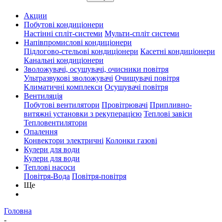
Акции
Побутові кондиціонери
Настінні спліт-системи
Мульти-спліт системи
Напівпромислові кондиціонери
Підлогово-стельові кондиціонери
Касетні кондиціонери
Канальні кондиціонери
Зволожувачі, осушувачі, очисники повітря
Ультразвукові зволожувачі
Очищувачі повітря
Климатичні комплекси
Осушувачі повітря
Вентиляція
Побутові вентилятори
Провітрювачі
Припливно-
витяжні установки з рекуперацією
Теплові завіси
Тепловентилятори
Опалення
Конвектори электричні
Колонки газові
Кулери для води
Кулери для води
Теплові насоси
Повітря-Вода
Повітря-повітря
Ще
Головна
-