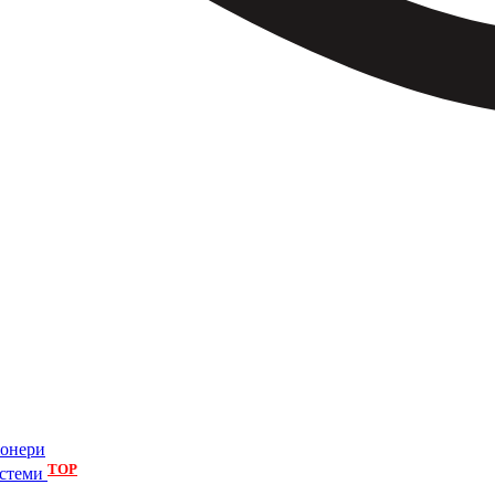
іонери
TOP
истеми