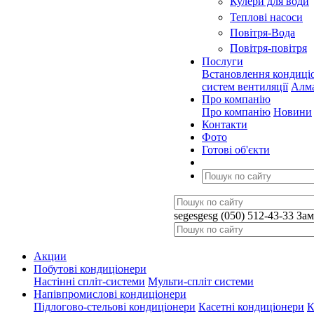
Кулери для води
Теплові насоси
Повітря-Вода
Повітря-повітря
Послуги
Встановлення кондиці
систем вентиляції
Алма
Про компанію
Про компанію
Новини
Контакти
Фото
Готові об'єкти
segesgesg
(050) 512-43-33
Зам
Акции
Побутові кондиціонери
Настінні спліт-системи
Мульти-спліт системи
Напівпромислові кондиціонери
Підлогово-стельові кондиціонери
Касетні кондиціонери
К