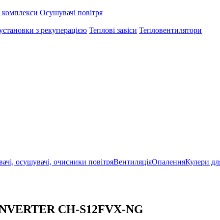
 комплекси
Осушувачі повітря
установки з рекуперацією
Теплові завіси
Тепловентилятори
ачі, осушувачі, очисники повітря
Вентиляція
Опалення
Кулери дл
 INVERTER CH-S12FVX-NG