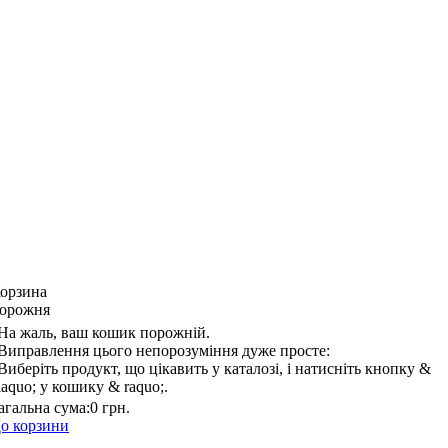
орзина
орожня
На жаль, ваш кошик порожній.
Виправлення цього непорозуміння дуже просте:
Виберіть продукт, що цікавить у каталозі, і натисніть кнопку &
laquo; у кошику & raquo;.
агальна сума:
0 грн.
о корзини