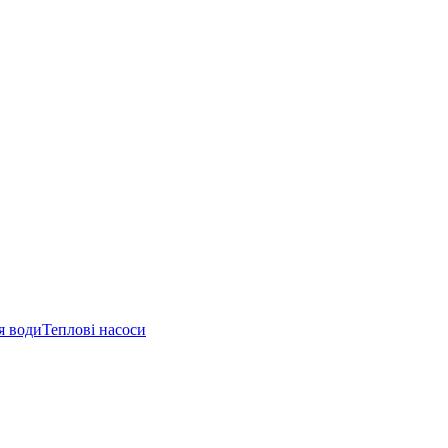
я води
Теплові насоси