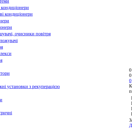
стеми
 кондиціонери
ві кондиціонери
онери
іонери
шувачі, очисники повітря
оложувачі
ря
лекси
ря
0
ятори
0
0
К
ні установки з рекуперацією
п
и
тричні
З
Д