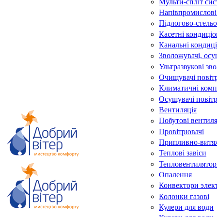
Мульти-спліт си
Напівпромислові
Підлогово-стельо
Касетні кондиці
Канальні кондиц
Зволожувачі, осу
Ультразвукові зв
Очищувачі повіт
Климатичні комп
Осушувачі повіт
Вентиляція
Побутові вентил
Провітрювачі
Припливно-витяж
Теплові завіси
Тепловентилятор
Опалення
Конвектори элек
Колонки газові
Кулери для води