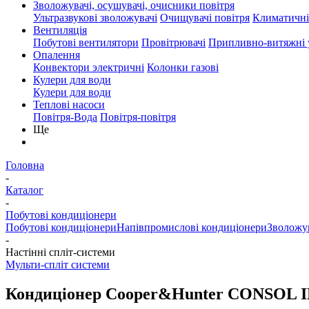
Зволожувачі, осушувачі, очисники повітря
Ультразвукові зволожувачі
Очищувачі повітря
Климатичні
Вентиляція
Побутові вентилятори
Провітрювачі
Припливно-витяжні 
Опалення
Конвектори электричні
Колонки газові
Кулери для води
Кулери для води
Теплові насоси
Повітря-Вода
Повітря-повітря
Ще
Головна
-
Каталог
-
Побутові кондиціонери
Побутові кондиціонери
Напівпромислові кондиціонери
Зволожув
-
Настінні спліт-системи
Мульти-спліт системи
Кондиціонер Cooper&Hunter CONSOL