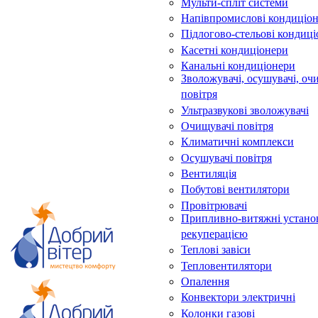
Мульти-спліт системи
Напівпромислові кондиціо
Підлогово-стельові кондиц
Касетні кондиціонери
Канальні кондиціонери
Зволожувачі, осушувачі, оч
повітря
Ультразвукові зволожувачі
Очищувачі повітря
Климатичні комплекси
Осушувачі повітря
Вентиляція
Побутові вентилятори
Провітрювачі
Припливно-витяжні устано
рекуперацією
Теплові завіси
Тепловентилятори
Опалення
Конвектори электричні
Колонки газові