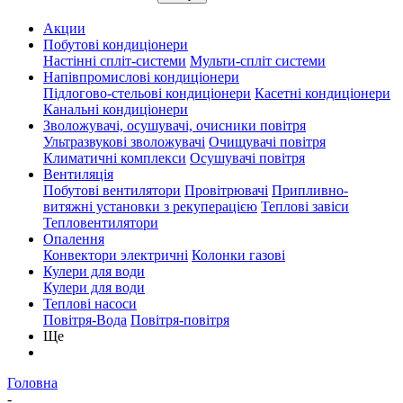
Акции
Побутові кондиціонери
Настінні спліт-системи
Мульти-спліт системи
Напівпромислові кондиціонери
Підлогово-стельові кондиціонери
Касетні кондиціонери
Канальні кондиціонери
Зволожувачі, осушувачі, очисники повітря
Ультразвукові зволожувачі
Очищувачі повітря
Климатичні комплекси
Осушувачі повітря
Вентиляція
Побутові вентилятори
Провітрювачі
Припливно-
витяжні установки з рекуперацією
Теплові завіси
Тепловентилятори
Опалення
Конвектори электричні
Колонки газові
Кулери для води
Кулери для води
Теплові насоси
Повітря-Вода
Повітря-повітря
Ще
Головна
-