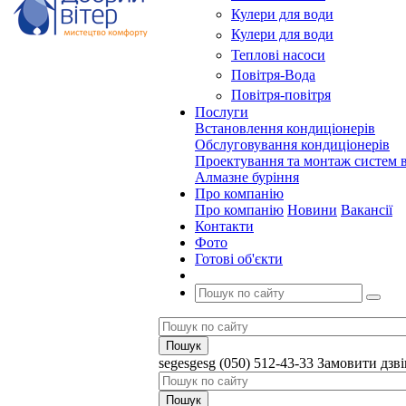
Кулери для води
Кулери для води
Теплові насоси
Повітря-Вода
Повітря-повітря
Послуги
Встановлення кондиціонерів
Обслуговування кондиціонерів
Проектування та монтаж систем в
Алмазне буріння
Про компанію
Про компанію
Новини
Вакансії
Контакти
Фото
Готові об'єкти
segesgesg
(050) 512-43-33
Замовити дзв