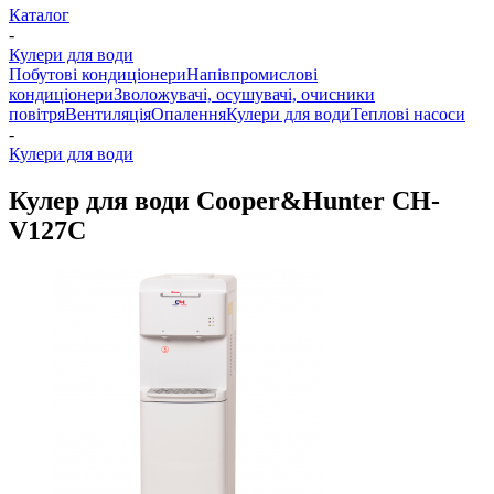
Каталог
-
Кулери для води
Побутові кондиціонери
Напівпромислові
кондиціонери
Зволожувачі, осушувачі, очисники
повітря
Вентиляція
Опалення
Кулери для води
Теплові насоси
-
Кулери для води
Кулер для води Cooper&Hunter CH-
V127C