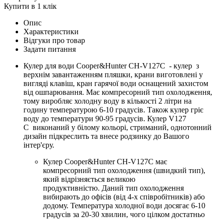
Купити в 1 клік
Опис
Характеристики
Відгуки про товар
Задати питання
Кулер для води Cooper&Hunter CH-V127C - кулер з
верхнім завантаженням пляшки, крани виготовлені у
вигляді клавіш, кран гарячої води оснащений захистом
від ошпарювання. Має компресорний тип охолодження,
тому виробляє холодну воду в кількості 2 літри на
годину температурою 6-10 градусів. Також кулер гріє
воду до температури 90-95 градусів. Кулер V127
C виконаний у білому кольорі, стриманий, однотонний
дизайн підкреслить та внесе родзинку до Вашого
інтер'єру.
Кулер Cooper&Hunter CH-V127C має
компресорний тип охолодження (швидкий тип),
який відрізняється великою
продуктивністю. Даний тип охолодження
вибирають до офісів (від 4-х співробітників) або
додому. Температура холодної води досягає 6-10
градусів за 20-30 хвилин, чого цілком достатньо