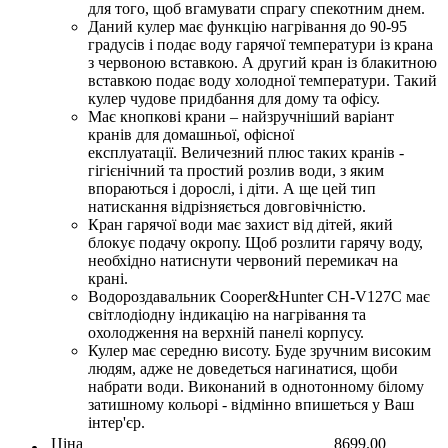
для того, щоб вгамувати спрагу спекотним днем.
Даний кулер має функцію нагрівання до 90-95
градусів і подає воду гарячої температури із крана
з червоною вставкою. А другий кран із блакитною
вставкою подає воду холодної температури. Такий
кулер чудове придбання для дому та офісу.
Має кнопкові крани – найзручніший варіант
кранів для домашньої, офісної
експлуатації. Величезний плюс таких кранів -
гігієнічний та простий розлив води, з яким
впораються і дорослі, і діти. А ще цей тип
натискання відрізняється довговічністю.
Кран гарячої води має захист від дітей, який
блокує подачу окропу. Щоб розлити гарячу воду,
необхідно натиснути червоний перемикач на
крані.
Водороздавальник Cooper&Hunter CH-V127C має
світлодіодну індикацію на нагрівання та
охолодження на верхній панелі корпусу.
Кулер має середню висоту. Буде зручним високим
людям, адже не доведеться нагинатися, щоби
набрати води. Виконаний в однотонному білому
затишному кольорі - відмінно впишеться у Ваш
інтер'єр.
Ціна
8699.00