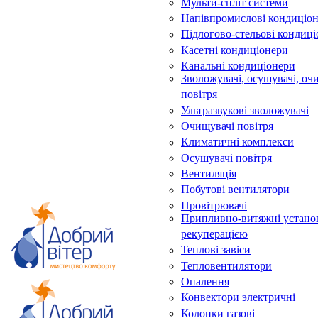
Мульти-спліт системи
Напівпромислові кондиціо
Підлогово-стельові кондиц
Касетні кондиціонери
Канальні кондиціонери
Зволожувачі, осушувачі, оч
повітря
Ультразвукові зволожувачі
Очищувачі повітря
Климатичні комплекси
Осушувачі повітря
Вентиляція
Побутові вентилятори
Провітрювачі
Припливно-витяжні устано
рекуперацією
Теплові завіси
Тепловентилятори
Опалення
Конвектори электричні
Колонки газові