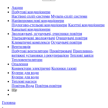
Акции
Побутові кондиціонери
Настінні спліт-системи
Мульти-спліт системи
Напівпромислові кондиціонери
Підлогово-стельові кондиціонери
Касетні кондиціонери
Канальні кондиціонери
Зволожувачі, осушувачі, очисники повітря
Ультразвукові зволожувачі
Очищувачі повітря
Климатичні комплекси
Осушувачі повітря
Вентиляція
Побутові вентилятори
Провітрювачі
Припливно-
витяжні установки з рекуперацією
Теплові завіси
Тепловентилятори
Опалення
Конвектори электричні
Колонки газові
Кулери для води
Кулери для води
Теплові насоси
Повітря-Вода
Повітря-повітря
Ще
Головна
-