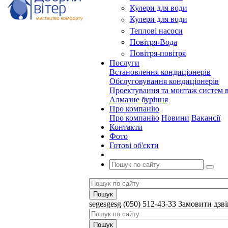
Кулери для води
Кулери для води
Теплові насоси
Повітря-Вода
Повітря-повітря
Послуги
Встановлення кондиціонерів
Обслуговування кондиціонерів
Проектування та монтаж систем в
Алмазне буріння
Про компанію
Про компанію
Новини
Вакансії
Контакти
Фото
Готові об'єкти
segesgesg
(050) 512-43-33
Замовити дзв